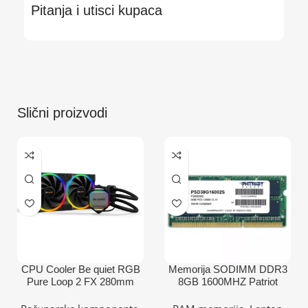
Pitanja i utisci kupaca
Slični proizvodi
CPU Cooler Be quiet RGB
Memorija SODIMM DDR3
Pure Loop 2 FX 280mm
8GB 1600MHZ Patriot
BW014
Signature PSD38G16002S
(AM4,AM5,1700,1200,2066,