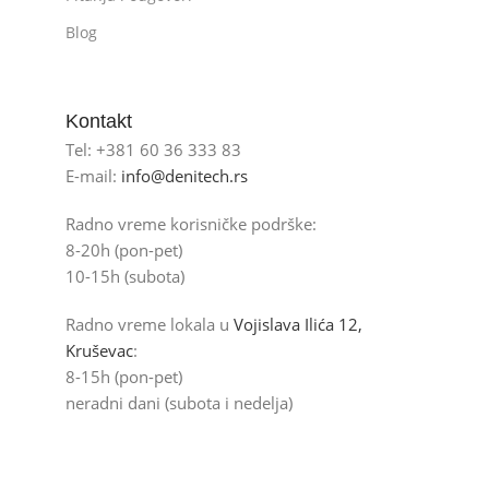
Blog
Kontakt
Tel: +381 60 36 333 83
E-mail:
info@denitech.rs
Radno vreme korisničke podrške:
8-20h (pon-pet)
10-15h (subota)
Radno vreme lokala u
Vojislava Ilića 12,
Kruševac
:
8-15h (pon-pet)
neradni dani (subota i nedelja)