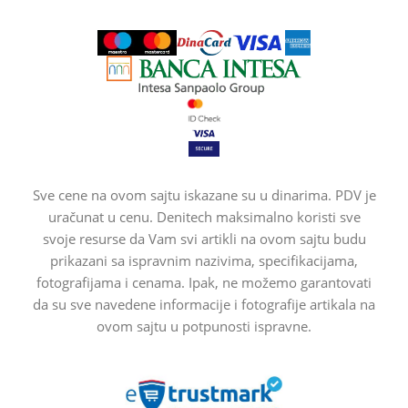
Sve cene na ovom sajtu iskazane su u dinarima. PDV je
uračunat u cenu. Denitech maksimalno koristi sve
svoje resurse da Vam svi artikli na ovom sajtu budu
prikazani sa ispravnim nazivima, specifikacijama,
fotografijama i cenama. Ipak, ne možemo garantovati
da su sve navedene informacije i fotografije artikala na
ovom sajtu u potpunosti ispravne.