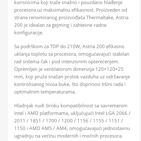
korisnicima koji traže snažno i pouzdano hlađenje
procesora uz maksimalnu efikasnost. Proizveden od
strane renomiranog proizvođača Thermaltake, Astria
200 je idealan za gejming i zahtevne radne
konfiguracije.
Sa podrškom za TDP do 210W, Astria 200 efikasno
uklanja toplotu sa procesora, omogućavajući stabilan
rad sistema čak i pod intenzivnim opterećenjem.
Opremljen je ventilatorom dimenzija 120×120×25
mm, koji pruža snažan protok vazduha uz održavanje
kontrolisanog nivoa buke, što doprinosi tišini rada i
optimalnim temperaturama.
Hladnjak nudi široku kompatibilnost sa savremenim
Intel i AMD platformama, uključujući Intel LGA 2066 /
2011 / 1851 / 1700 / 1200 / 1156 / 1155 / 1151 /
1150 i AMD AM5 / AM4, omogućavajući jednostavnu
ugradnju na većinu modernih i moćnih procesora.