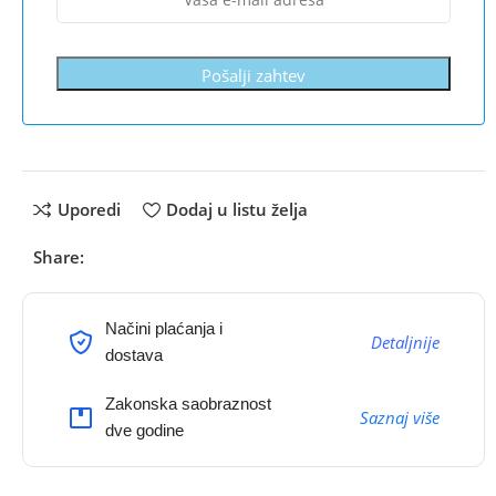
Pošalji zahtev
Uporedi
Dodaj u listu želja
Share:
Načini plaćanja i
Detaljnije
dostava
Zakonska saobraznost
Saznaj više
dve godine