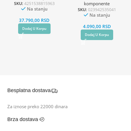
SKU:
4251538815963
komponente
Na stanju
SKU:
023942535041
Na stanju
37.790,00
RSD
4.090,00
RSD
Dodaj U Korpu
Dodaj U Korpu
Besplatna dostava
Za iznose preko 22000 dinara
Brza dostava