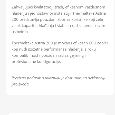
Zahvaljujući kvalitetnoj izradi, efikasnom vazdušnom
hlađenju i jednostavnoj instalaciji, Thermaltake Astria
200 predstavlja pouzdan izbor za korisnike koji žele
visok kapacitet hlađenja i stabilan rad sistema u svim
uslovima.
Thermaltake Astria 200 je moćan i efikasan CPU cooler
koji nudi izuzetne performanse hlađenja, široku
kompatibilnost i pouzdan rad za gejming i
profesionalne konfiguracije.
Precizan podatak o uvozniku je dostupan na deklaraciji
proizvoda.