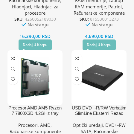
Računarske komponente
,
RAM memorije
,
Laptop
1150,1151,1155,2011)
Hladnjaci
,
Hladnjaci za
RAM memorije
,
Patriot
,
procesore
Računarske komponente
SKU:
4260052189030
SKU:
815530013273
Na stanju
Na stanju
16.390,00
RSD
4.690,00
RSD
Dodaj U Korpu
Dodaj U Korpu
Procesor AMD AM5 Ryzen
USB DVD+-R/RW Verbatim
7 7800X3D 4.2GHz tray
SlimLine Eksterni Rezac
Procesori
,
AMD
,
Optički uređaji
,
DVD+-RW
Računarske komponente
SATA
,
Računarske