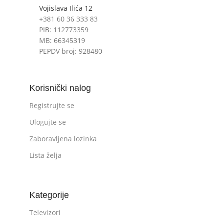
Vojislava Ilića 12
+381 60 36 333 83
PIB: 112773359
MB: 66345319
PEPDV broj: 928480
Korisnički nalog
Registrujte se
Ulogujte se
Zaboravljena lozinka
Lista želja
Kategorije
Televizori