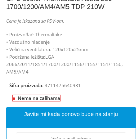
1700/1200/AM4/AM5 TDP 210W
Cena je iskazana sa PDV-om.
• Proizvođač: Thermaltake
• Vazdušno hlađenje
• Veličina ventilatora: 120x120x25mm
• Podržana ležišta:LGA
2066/2011/1851/1700/1200/1156/1155/1151/1150,
AM5/AM4
Šifra proizvoda:
4711475640931
Nema na zalihama
Javite mi kada ponovo bude na stanju