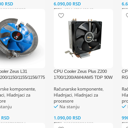
00
RSD
6.090,00
RSD
6.
712960135833
SKU:
4711475640948
SK
oler Zeus L31
CPU Cooler Zeus Plus Z200
CP
1200/1150/1155/1156/775
1700/1200/AM4/AM5 TDP 90W
RG
2/AM2+/AM3+/AM4)
TD
rske komponente
,
Računarske komponente
,
Ra
5W
aci
,
Hladnjaci za
Hladnjaci
,
Hladnjaci za
Hla
ore
procesore
pr
stanju
Na stanju
0
RSD
1.090,00
RSD
99
606027927294
SKU:
8606033831288
SK