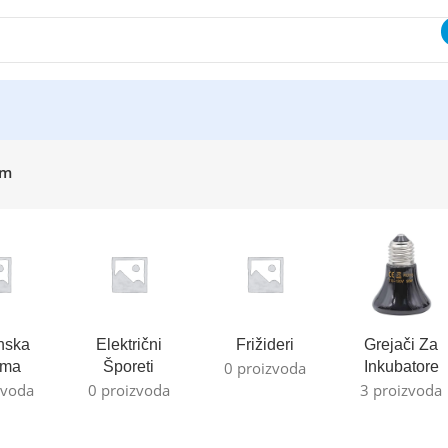
um
nska
Električni
Frižideri
Grejači Za
ema
Šporeti
0 proizvoda
Inkubatore
zvoda
0 proizvoda
3 proizvoda