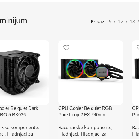
minijum
Prikaz
9
12
18
oler Be quiet Dark
CPU Cooler Be quiet RGB
CP
RO 5 BK036
Pure Loop 2 FX 240mm
Pu
M5,1151,1150,1155,120
BW013
BW
rske komponente
,
Računarske komponente
,
Ra
)/TDP-270W
(AM4,AM5,1700,1200,2066,115
(A
aci
,
Hladnjaci za
Hladnjaci
,
Hladnjaci za
Hla
0,1151,1155,2011)
0,1