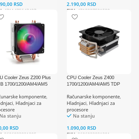
690,00
RSD
2.190,00
RSD
U:
4711475647497
SKU:
4713227521598
U Cooler Zeus Z200 Plus
CPU Cooler Zeus Z400
B 1700/1200/AM4/AM5
1700/1200/AM4/AM5 TDP
P 90W
140W
čunarske komponente
,
Računarske komponente
,
dnjaci
,
Hladnjaci za
Hladnjaci
,
Hladnjaci za
ocesore
procesore
Na stanju
Na stanju
0,00
RSD
1.090,00
RSD
U:
8606033831295
SKU:
8606033831301