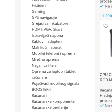
proces
Frižideri
Na 
Gaming
11.29
GPS navigacije
SKU:
4
Grejači za inkubatore
HDMI, VGA, Skart
Ispravljači napona
Kablovi i adapteri
Mali kućni aparati
Mobilni telefoni i oprema
Mrežna oprema
Nega lica i tela
Oprema za laptop i tablet
CPU Co
računare
RGB M
Pojačivači mobilnog signala
(1700/
BOOSTER-i
Računa
P 180
Računari
Hladnj
proces
Računarske komponente
Na 
Računarske periferije