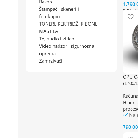
Razno
1.790,
Štampači, skeneri i
SKU:
4
fotokopiri
TONERI, KERTRIDŽ, RIBONI,
MASTILA
TV, audio i video
Video nadzor i sigurnosna
oprema
Zamrzivači
CPU Co
(1700/
/FM1/
Računa
TDP 6
Hladnj
proces
Na 
790,0
SKU:
8