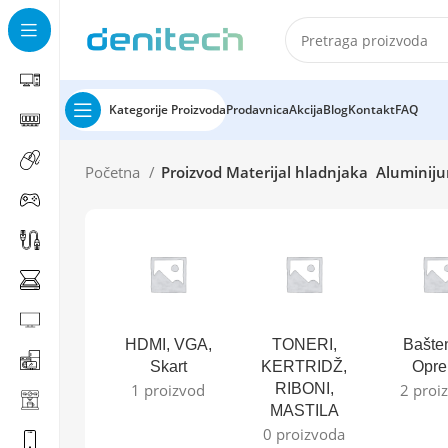
Kategorije Proizvoda
Prodavnica
Akcija
Blog
Kontakt
FAQ
Početna
Proizvod Materijal hladnjaka
Aluminij
HDMI, VGA,
TONERI,
Bašte
Skart
KERTRIDŽ,
Opr
1 proizvod
RIBONI,
2 proi
MASTILA
0 proizvoda