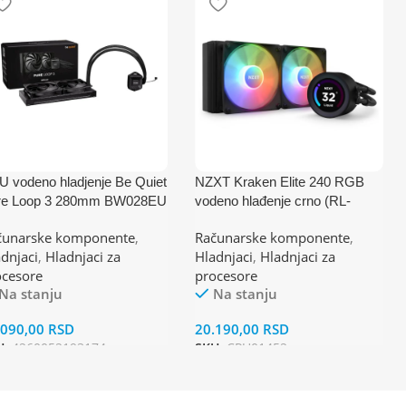
 vodeno hladjenje Be Quiet
NZXT Kraken Elite 240 RGB
re Loop 3 280mm BW028EU
vodeno hlađenje crno (RL-
M4/AM5/1851/1700/1200/115
KR24E-B1)
čunarske komponente
,
Računarske komponente
,
150)
dnjaci
,
Hladnjaci za
Hladnjaci
,
Hladnjaci za
ocesore
procesore
Na stanju
Na stanju
.090,00
RSD
20.190,00
RSD
U:
4260052193174
SKU:
CPU01452