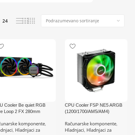
24
U Cooler Be quiet RGB
CPU Cooler FSP NE5 ARGB
re Loop 2 FX 280mm
(1200/1700/AM5/AM4)
014
čunarske komponente
,
Računarske komponente
,
M4,AM5,1700,1200,2066,115
dnjaci
,
Hladnjaci za
Hladnjaci
,
Hladnjaci za
151,1155,2011)