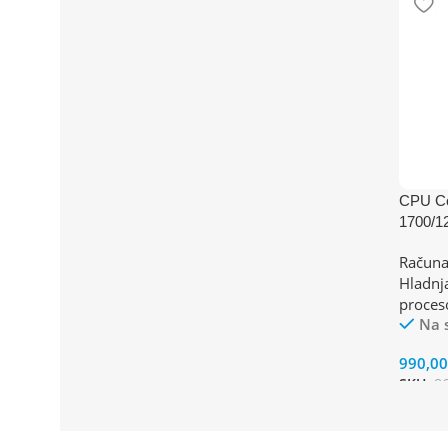
CPU Co
1700/1
140W
Računa
Hladnj
proces
Na 
990,0
SKU:
8