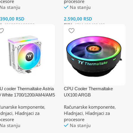
ocesore
procesore
Na stanju
Na stanju
.390,00
RSD
2.590,00
RSD
U:
4260052189030
SKU:
4711498480422
 cooler Thermaltake Astria
CPU Cooler Thermaltake
0 White 1700/1200/AM4/AM5
UX100 ARGB
P 230W
1700/1200/AM4/AM5
čunarske komponente
,
Računarske komponente
,
dnjaci
,
Hladnjaci za
Hladnjaci
,
Hladnjaci za
ocesore
procesore
Na stanju
Na stanju