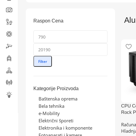
Alu
Raspon Cena
Filter
Kategorije Proizvoda
Baštenska oprema
Bela tehnika
CPU Co
Rock P
e-Mobility
(AM4,A
Električni šporeti
Računa
0,1700
Elektronika i komponente
Hladnj
Fotoaparati i kamere