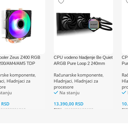
oler Zeus Z400 RGB
CPU vodeno hladjenje Be Quiet
CPU
200/AM4/AM5 TDP
ARGB Pure Loop 2 240mm
Pu
BW017
(A
rske komponente
,
Računarske komponente
,
Ra
(AM4,AM3,1151,1150,1155,120
1/1
aci
,
Hladnjaci za
Hladnjaci
,
Hladnjaci za
Hla
0,1700)
ore
procesore
pr
stanju
Na stanju
0
RSD
13.390,00
RSD
10
606033831318
SKU:
4260052190692
SK