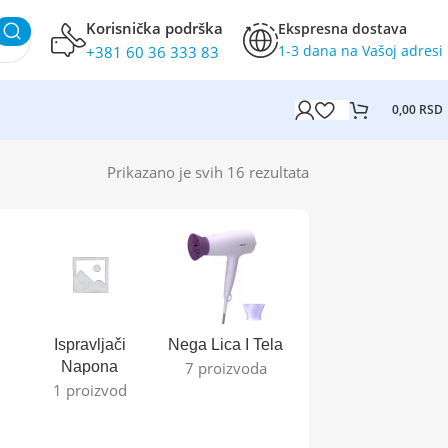
Korisnička podrška
Ekspresna dostava
1-3 dana na Vašoj adresi
+381 60 36 333 83
0,00
RSD
Prikazano je svih 16 rezultata
Ispravljači
Nega Lica I Tela
Zamrzivači
Napona
7 proizvoda
0 proizvoda
1 proizvod