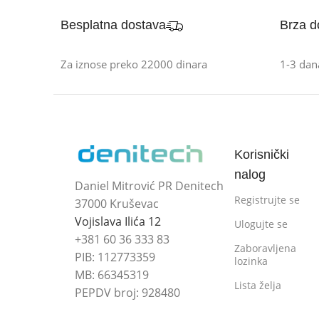
Besplatna dostava
Brza d
Za iznose preko 22000 dinara
1-3 dan
Korisnički
nalog
Daniel Mitrović PR Denitech
Registrujte se
37000 Kruševac
Vojislava Ilića 12
Ulogujte se
+381 60 36 333 83
Zaboravljena
PIB: 112773359
lozinka
MB: 66345319
Lista želja
PEPDV broj: 928480