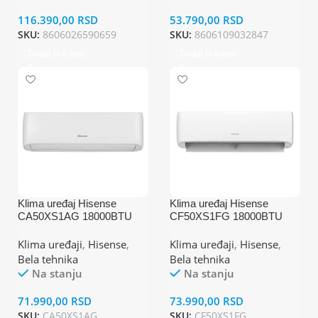
116.390,00
RSD
53.790,00
RSD
SKU:
8606026590659
SKU:
8606109032847
Dodaj U Korpu
Dodaj U Korpu
Klima uređaj Hisense
Klima uređaj Hisense
CA50XS1AG 18000BTU
CF50XS1FG 18000BTU
Klima uređaji
,
Hisense
,
Klima uređaji
,
Hisense
,
Bela tehnika
Bela tehnika
Na stanju
Na stanju
71.990,00
RSD
73.990,00
RSD
SKU:
CA50XS1AG
SKU:
CF50XS1FG