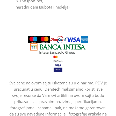
8-15h (pon-pet)
neradni dani (subota i nedelja)
Sve cene na ovom sajtu iskazane su u dinarima. PDV je
uračunat u cenu. Denitech maksimalno koristi sve
svoje resurse da Vam svi artikli na ovom sajtu budu
prikazani sa ispravnim nazivima, specifikacijama,
fotografijama i cenama. Ipak, ne možemo garantovati
da su sve navedene informacije i fotografije artikala na