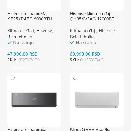
Hisense klima uređaj
Hisense klima uređaj
KE25YR4EG 9000BTU
QH35XV3AG 12000BTU
unutrašnja jedinica
unutrašnja jedinica
Klima uređaji
,
Hisense
,
Klima uređaji
,
Hisense
,
Bela tehnika
Bela tehnika
Na stanju
Na stanju
47.990,00
RSD
69.990,00
RSD
SKU:
KE25YR4EG
SKU:
QH35XV3AG
Dodaj U Korpu
Dodaj U Korpu
Hisense klima uređaj
Klima GREE EcoPlus