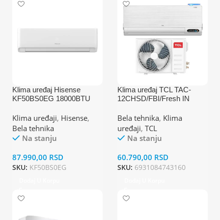
Klima uređaj Hisense
Klima uređaj TCL TAC-
KF50BS0EG 18000BTU
12CHSD/FBI/Fresh IN
ll/inverter/A+++/A++
Klima uređaji
,
Hisense
,
Bela tehnika
,
Klima
Bela tehnika
uređaji
,
TCL
Na stanju
Na stanju
87.990,00
RSD
60.790,00
RSD
SKU:
KF50BS0EG
SKU:
6931084743160
Dodaj U Korpu
Dodaj U Korpu