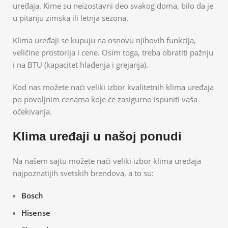
uređaja. Kime su neizostavni deo svakog doma, bilo da je
u pitanju zimska ili letnja sezona.
Klima uređaji se kupuju na osnovu njihovih funkcija,
veličine prostorija i cene. Osim toga, treba obratiti pažnju
i na BTU (kapacitet hlađenja i grejanja).
Kod nas možete naći veliki izbor kvalitetnih klima uređaja
po povoljnim cenama koje će zasigurno ispuniti vaša
očekivanja.
Klima uređaji u našoj ponudi
Na našem sajtu možete naći veliki izbor klima uređaja
najpoznatijih svetskih brendova, a to su:
Bosch
Hisense