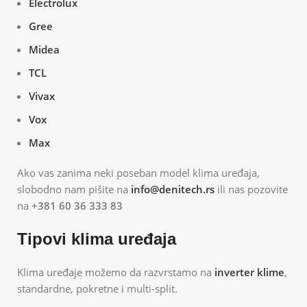
Electrolux
Gree
Midea
TCL
Vivax
Vox
Max
Ako vas zanima neki poseban model klima uređaja,
slobodno nam pišite na
info@denitech.rs
ili nas pozovite
na
+381 60 36 333 83
Tipovi klima uređaja
Klima uređaje možemo da razvrstamo na
inverter klime
,
standardne, pokretne i multi-split.