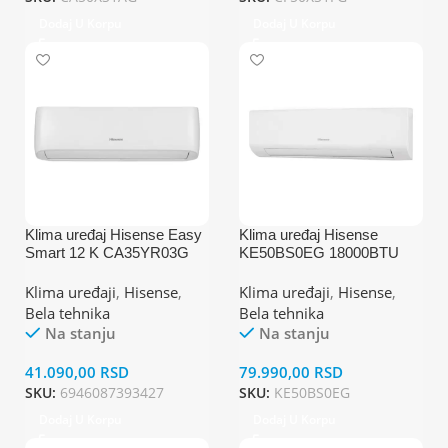
Dodaj U Korpu
Dodaj U Korpu
Klima uređaj Hisense Easy
Klima uređaj Hisense
Smart 12 K CA35YR03G
KE50BS0EG 18000BTU
inverter
Klima uređaji
,
Hisense
,
Klima uređaji
,
Hisense
,
Bela tehnika
Bela tehnika
Na stanju
Na stanju
41.090,00
RSD
79.990,00
RSD
SKU:
6946087393427
SKU:
KE50BS0EG
Dodaj U Korpu
Dodaj U Korpu