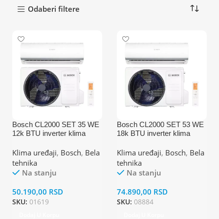
Odaberi filtere
Bosch CL2000 SET 35 WE
Bosch CL2000 SET 53 WE
12k BTU inverter klima
18k BTU inverter klima
uređaj
uređaj
Klima uređaji
,
Bosch
,
Bela
Klima uređaji
,
Bosch
,
Bela
tehnika
tehnika
Na stanju
Na stanju
50.190,00
RSD
74.890,00
RSD
SKU:
01619
SKU:
08884
Dodaj U Korpu
Dodaj U Korpu