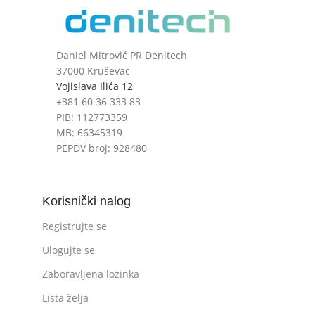
Daniel Mitrović PR Denitech
37000 Kruševac
Vojislava Ilića 12
+381 60 36 333 83
PIB: 112773359
MB: 66345319
PEPDV broj: 928480
Korisnički nalog
Registrujte se
Ulogujte se
Zaboravljena lozinka
Lista želja