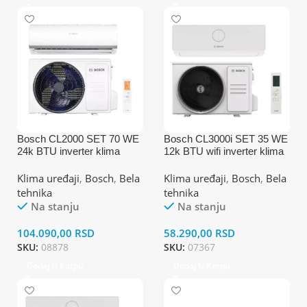
Bosch CL2000 SET 70 WE
Bosch CL3000i SET 35 WE
24k BTU inverter klima
12k BTU wifi inverter klima
uređaj
uređaj
Klima uređaji
,
Bosch
,
Bela
Klima uređaji
,
Bosch
,
Bela
tehnika
tehnika
Na stanju
Na stanju
104.090,00
RSD
58.290,00
RSD
SKU:
08878
SKU:
07367
Dodaj U Korpu
Dodaj U Korpu