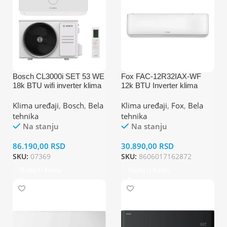
Bosch CL3000i SET 53 WE
Fox FAC-12R32IAX-WF
18k BTU wifi inverter klima
12k BTU Inverter klima
uređaj
uređaj
Klima uređaji
,
Bosch
,
Bela
Klima uređaji
,
Fox
,
Bela
tehnika
tehnika
Na stanju
Na stanju
86.190,00
RSD
30.890,00
RSD
SKU:
07369
SKU:
8606017162872
Dodaj U Korpu
Dodaj U Korpu