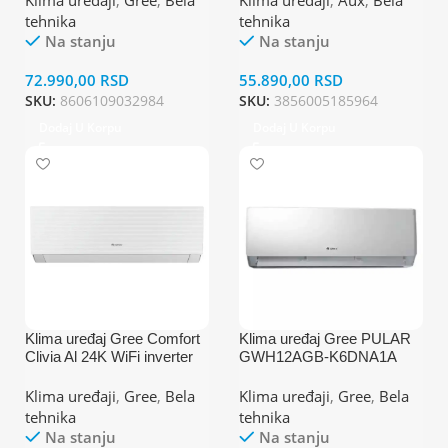
Klima uređaji
,
Gree
,
Bela
Klima uređaji
,
Aux
,
Bela
tehnika
tehnika
Na stanju
Na stanju
72.990,00
RSD
55.890,00
RSD
SKU:
8606109032984
SKU:
3856005185964
Dodaj U Korpu
Dodaj U Korpu
Klima uređaj Gree Comfort
Klima uređaj Gree PULAR
Clivia Al 24K WiFi inverter
GWH12AGB-K6DNA1A
12K Inverter
Klima uređaji
,
Gree
,
Bela
Klima uređaji
,
Gree
,
Bela
tehnika
tehnika
Na stanju
Na stanju