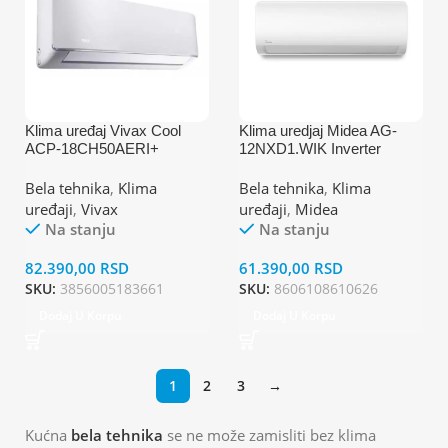
Klima uređaj Vivax Cool
Klima uredjaj Midea AG-
ACP-18CH50AERI+
12NXD1.WIK Inverter
Inverter
Bela tehnika
,
Klima
Bela tehnika
,
Klima
uređaji
,
Vivax
uređaji
,
Midea
Na stanju
Na stanju
82.390,00
RSD
61.390,00
RSD
SKU:
3856005183661
SKU:
8606108610626
Dodaj U Korpu
Dodaj U Korpu
1
2
3
→
Kućna
bela tehnika
se ne može zamisliti bez klima