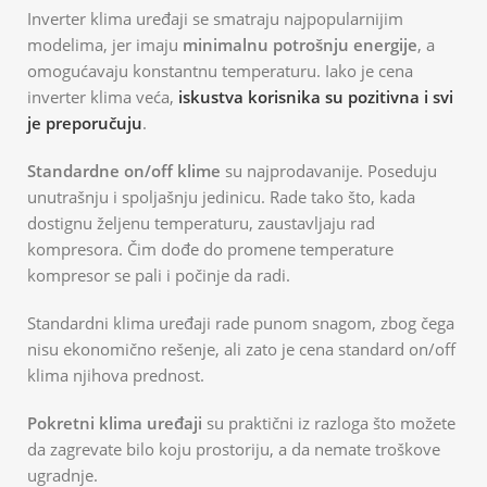
Inverter klima uređaji se smatraju najpopularnijim
modelima, jer imaju
minimalnu potrošnju energije
, a
omogućavaju konstantnu temperaturu. Iako je cena
inverter klima veća,
iskustva korisnika su pozitivna i svi
je preporučuju
.
Standardne on/off klime
su najprodavanije. Poseduju
unutrašnju i spoljašnju jedinicu. Rade tako što, kada
dostignu željenu temperaturu, zaustavljaju rad
kompresora. Čim dođe do promene temperature
kompresor se pali i počinje da radi.
Standardni klima uređaji rade punom snagom, zbog čega
nisu ekonomično rešenje, ali zato je cena standard on/off
klima njihova prednost.
Pokretni klima uređaji
su praktični iz razloga što možete
da zagrevate bilo koju prostoriju, a da nemate troškove
ugradnje.