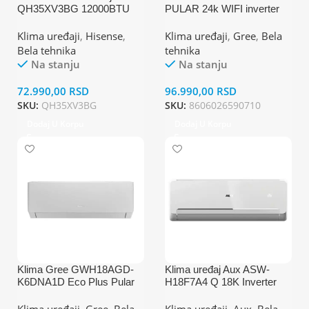
QH35XV3BG 12000BTU
PULAR 24k WIFI inverter
unutrašnja jedinica
Klima uređaji
,
Hisense
,
Klima uređaji
,
Gree
,
Bela
Bela tehnika
tehnika
Na stanju
Na stanju
72.990,00
RSD
96.990,00
RSD
SKU:
QH35XV3BG
SKU:
8606026590710
Dodaj U Korpu
Dodaj U Korpu
Klima Gree GWH18AGD-
Klima uređaj Aux ASW-
K6DNA1D Eco Plus Pular
H18F7A4 Q 18K Inverter
18K inverter