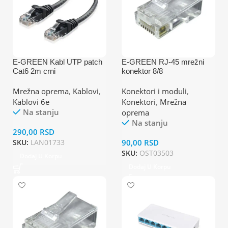
E-GREEN Kabl UTP patch
E-GREEN RJ-45 mrežni
Cat6 2m crni
konektor 8/8
Mrežna oprema
,
Kablovi
,
Konektori i moduli
,
Kablovi 6e
Konektori
,
Mrežna
Na stanju
oprema
Na stanju
290,00
RSD
SKU:
LAN01733
90,00
RSD
SKU:
OST03503
Dodaj U Korpu
Dodaj U Korpu