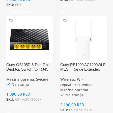
SKU:
663
Dodaj U Korpu
Dodaj U Korpu
Cudy GS105D 5-Port Gbit
Cudy RE1200 AC1200Wi-Fi
Desktop Switch, 5x RJ45
MESH Range Extender,
10/100/1000 (Alt. GS105,
Dual Band
SG105, PFS3005-GT-L)
2.4+5Ghz,2x5dBi, 1xLAN,
Mrežna oprema
,
Svičevi
Wireless
,
WiFi
AP,ACCESS+LED
Na stanju
repeater/extender
,
Mrežna oprema
1.090,00
RSD
Na stanju
SKU:
6971690790097
2.190,00
RSD
Dodaj U Korpu
SKU:
6971690790165