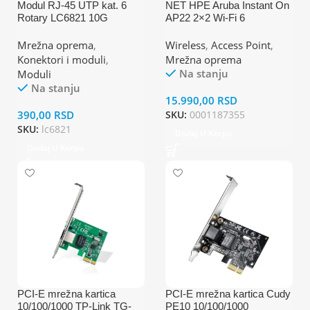
Modul RJ-45 UTP kat. 6
NET HPE Aruba Instant On
Rotary LC6821 10G
AP22 2×2 Wi-Fi 6
IndoorAccess Point
Mrežna oprema
,
Wireless
,
Access Point
,
Konektori i moduli
,
Mrežna oprema
Na stanju
Moduli
Na stanju
15.990,00
RSD
390,00
RSD
SKU:
0001187355
SKU:
lc6821
Dodaj U Korpu
Dodaj U Korpu
PCI-E mrežna kartica
PCI-E mrežna kartica Cudy
10/100/1000 TP-Link TG-
PE10 10/100/1000