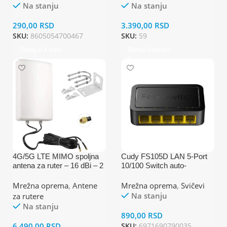
Na stanju
Na stanju
290,00
RSD
3.390,00
RSD
SKU:
8605054700467
SKU:
59
Dodaj U Korpu
Dodaj U Korpu
4G/5G LTE MIMO spoljna
Cudy FS105D LAN 5-Port
antena za ruter – 16 dBi – 2
10/100 Switch auto-
SMA konektora
negotiation RJ45 ports (alt
S105 )
Mrežna oprema
,
Antene
Mrežna oprema
,
Svičevi
Na stanju
za rutere
Na stanju
890,00
RSD
6.490,00
RSD
SKU:
6971690790035