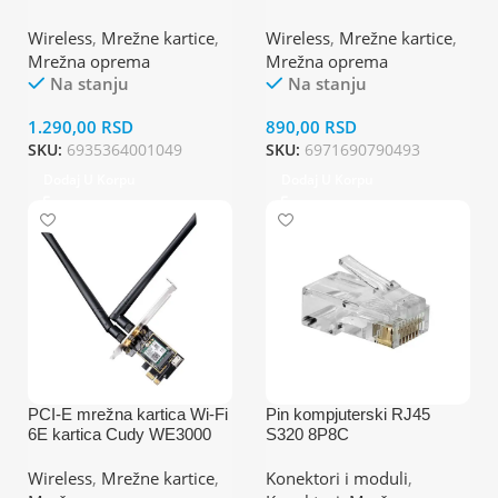
3468
Wireless
,
Mrežne kartice
,
Wireless
,
Mrežne kartice
,
Mrežna oprema
Mrežna oprema
Na stanju
Na stanju
1.290,00
RSD
890,00
RSD
SKU:
6935364001049
SKU:
6971690790493
Dodaj U Korpu
Dodaj U Korpu
PCI-E mrežna kartica Wi-Fi
Pin kompjuterski RJ45
6E kartica Cudy WE3000
S320 8P8C
AX5400
Wireless
,
Mrežne kartice
,
Konektori i moduli
,