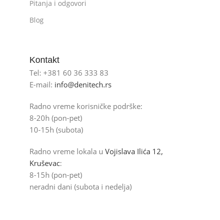
Pitanja i odgovori
Blog
Kontakt
Tel: +381 60 36 333 83
E-mail:
info@denitech.rs
Radno vreme korisničke podrške:
8-20h (pon-pet)
10-15h (subota)
Radno vreme lokala u
Vojislava Ilića 12,
Kruševac
:
8-15h (pon-pet)
neradni dani (subota i nedelja)