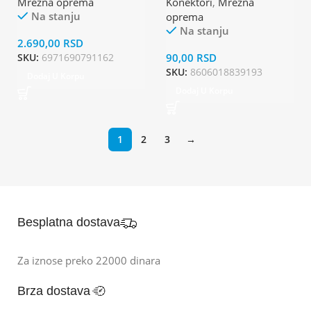
Mrežna oprema
Konektori
,
Mrežna
Na stanju
oprema
Na stanju
2.690,00
RSD
SKU:
6971690791162
90,00
RSD
SKU:
8606018839193
Dodaj U Korpu
Dodaj U Korpu
1
2
3
→
Besplatna dostava
Za iznose preko 22000 dinara
Brza dostava