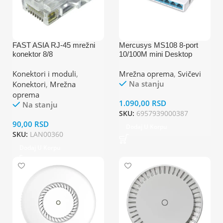
FAST ASIA RJ-45 mrežni
Mercusys MS108 8-port
konektor 8/8
10/100M mini Desktop
Switch
Konektori i moduli
,
Mrežna oprema
,
Svičevi
Na stanju
Konektori
,
Mrežna
oprema
1.090,00
RSD
Na stanju
SKU:
6957939000387
90,00
RSD
Dodaj U Korpu
SKU:
LAN00360
Dodaj U Korpu