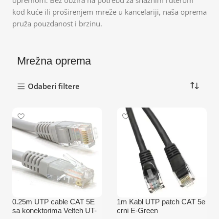
opremom. Bez obzira na potrebu za snažnim ruterom
kod kuće ili proširenjem mreže u kancelariji, naša oprema
pruža pouzdanost i brzinu.
Mrežna oprema
Odaberi filtere
0.25m UTP cable CAT 5E
1m Kabl UTP patch CAT 5e
sa konektorima Velteh UT-
crni E-Green