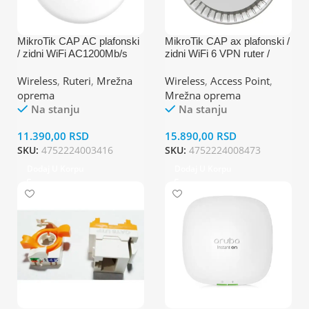
MikroTik CAP AC plafonski
MikroTik CAP ax plafonski /
/ zidni WiFi AC1200Mb/s
zidni WiFi 6 VPN ruter /
High Power 400mW dual
access point cAPGi-
band 2.5 & 5GHz
5HaxD2HaxD
Wireless
,
Ruteri
,
Mrežna
Wireless
,
Access Point
,
802.11ac/a/b
oprema
Mrežna oprema
Na stanju
Na stanju
11.390,00
RSD
15.890,00
RSD
SKU:
4752224003416
SKU:
4752224008473
Dodaj U Korpu
Dodaj U Korpu