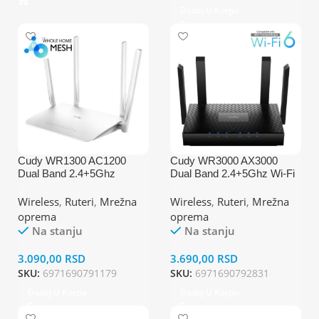
Dodaj U Korpu
Cudy WR1300 AC1200
Cudy WR3000 AX3000
Dual Band 2.4+5Ghz
Dual Band 2.4+5Ghz Wi-Fi
MESH Wi-Fi Ruter
Ruter 1W/4LAN Gbit,4x5dBi
1W/4LAN Gbit,4x5dBi
160MHz, Wisp/AP/REP
Wireless
,
Ruteri
,
Mrežna
Wireless
,
Ruteri
,
Mrežna
Wisp/AP/REP/TR
oprema
oprema
Na stanju
Na stanju
3.090,00
RSD
3.690,00
RSD
SKU:
6971690791179
SKU:
6971690792831
Dodaj U Korpu
Dodaj U Korpu