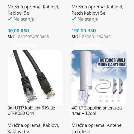
C025
Mrežna oprema
,
Kablovi
,
Mrežna oprema
,
Kablovi
,
Kablovi 5e
Patch kablovi 5e
Na stanju
Na stanju
90,00
RSD
190,00
RSD
SKU:
8605054700405
SKU:
8606019540401
Dodaj U Korpu
Dodaj U Korpu
3m UTP kabl cat.6 Kettz
4G LTE spoljna antena za
UT-K030 Crni
ruter – 12dbi
Mrežna oprema
,
Kablovi
,
Mrežna oprema
,
Antene
Kablovi 6e
za rutere