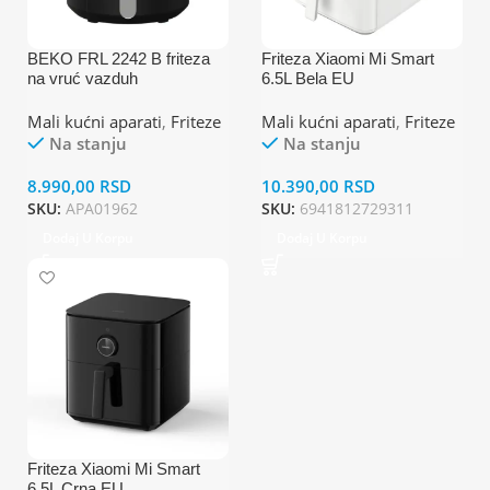
BEKO FRL 2242 B friteza
Friteza Xiaomi Mi Smart
na vruć vazduh
6.5L Bela EU
Mali kućni aparati
,
Friteze
Mali kućni aparati
,
Friteze
Na stanju
Na stanju
8.990,00
RSD
10.390,00
RSD
SKU:
APA01962
SKU:
6941812729311
Dodaj U Korpu
Dodaj U Korpu
Friteza Xiaomi Mi Smart
6.5L Crna EU