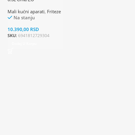
Mali kućni aparati
,
Friteze
Na stanju
10.390,00
RSD
SKU:
6941812729304
Dodaj U Korpu