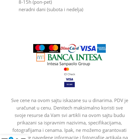
8-15h (pon-pet)
neradni dani (subota i nedelja)
Sve cene na ovom sajtu iskazane su u dinarima. PDV je
uračunat u cenu. Denitech maksimalno koristi sve
svoje resurse da Vam svi artikli na ovom sajtu budu
prikazani sa ispravnim nazivima, specifikacijama,
fotografijama i cenama. Ipak, ne možemo garantovati
da su sve navedene informacije i fotografije artikala na