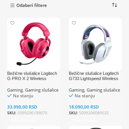
Odaberi filtere
Bežične slušalice Logitech
Bežične slušalice Logitech
G PRO X 2 Wireless
G733 Lightspeed Wireless
Lightspeed Gaming Roza
RGB Gaming Headset,
Bela
Gaming
,
Gaming slušalice
Gaming
,
Gaming slušalice
Na stanju
Na stanju
33.990,00
RSD
18.090,00
RSD
SKU:
5099206109070
SKU:
5099206089532
Dodaj U Korpu
Dodaj U Korpu