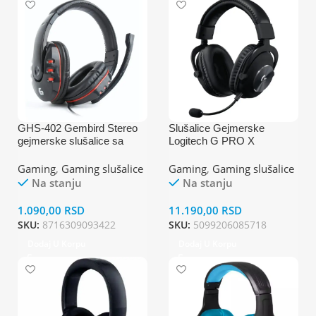
GHS-402 Gembird Stereo
Slušalice Gejmerske
gejmerske slušalice sa
Logitech G PRO X
mikrofonom+volume
kontrolom 2×3.5mm
Gaming
,
Gaming slušalice
Gaming
,
Gaming slušalice
Na stanju
Na stanju
1.090,00
RSD
11.190,00
RSD
SKU:
8716309093422
SKU:
5099206085718
Dodaj U Korpu
Dodaj U Korpu