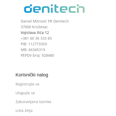
Daniel Mitrović PR Denitech
37000 Kruševac
Vojislava Ilića 12
+381 60 36 333 83
PIB: 112773359
MB: 66345319
PEPDV broj: 928480
Korisnički nalog
Registrujte se
Ulogujte se
Zaboravljena lozinka
Lista želja