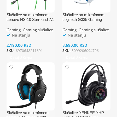
Slušalice sa mikrofonom
Slušalice sa mikrofonom
Lenovo HS-10 Surround 7.1
Logitech G335 Gaming
Gaming Headset, Zelena
Headset Bela
Gaming
,
Gaming slušalice
Gaming
,
Gaming slušalice
Na stanju
Na stanju
2.190,00
RSD
8.690,00
RSD
SKU:
6970648211691
SKU:
5099206094796
Dodaj U Korpu
Dodaj U Korpu
Slušalice sa mikrofonom
Slušalice YENKEE YHP