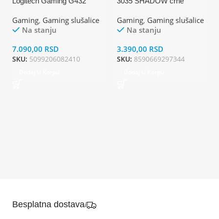
Logitech Gaming G432
3035 SHADOW crne
Gaming
,
Gaming slušalice
Gaming
,
Gaming slušalice
Na stanju
Na stanju
7.090,00
RSD
3.390,00
RSD
SKU:
5099206082410
SKU:
8590669297344
Dodaj U Korpu
Dodaj U Korpu
Besplatna dostava