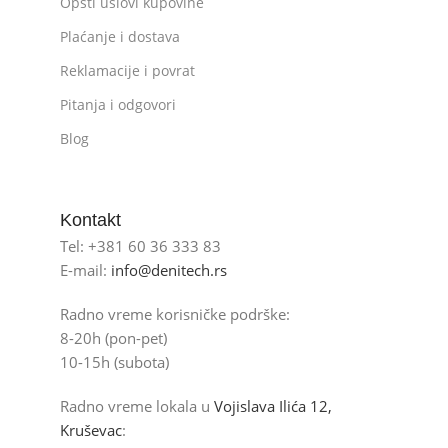
Opšti uslovi kupovine
Plaćanje i dostava
Reklamacije i povrat
Pitanja i odgovori
Blog
Kontakt
Tel: +381 60 36 333 83
E-mail:
info@denitech.rs
Radno vreme korisničke podrške:
8-20h (pon-pet)
10-15h (subota)
Radno vreme lokala u
Vojislava Ilića 12,
Kruševac
: