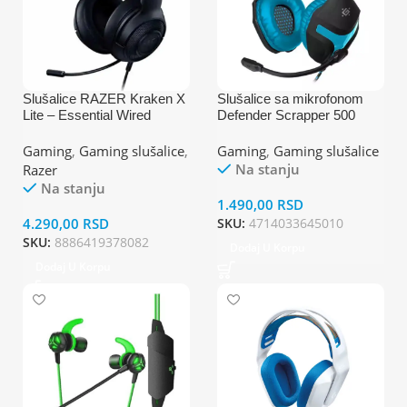
Slušalice RAZER Kraken X
Slušalice sa mikrofonom
Lite – Essential Wired
Defender Scrapper 500
RZ04-02950100-R381
crno plave
Gaming
,
Gaming slušalice
,
Gaming
,
Gaming slušalice
Na stanju
Razer
Na stanju
1.490,00
RSD
4.290,00
RSD
SKU:
4714033645010
SKU:
8886419378082
Dodaj U Korpu
Dodaj U Korpu