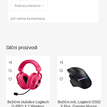
Još nema komentara.
Slični proizvodi
Bežične slušalice Logitech
Bežični miš, Logitech G502
G PRO X 2 Wireless
X Plus, Gaming Mouse,