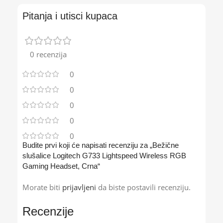
Pitanja i utisci kupaca
0 recenzija
0
0
0
0
0
Budite prvi koji će napisati recenziju za „Bežične
slušalice Logitech G733 Lightspeed Wireless RGB
Gaming Headset, Crna“
Morate biti
prijavljeni
da biste postavili recenziju.
Recenzije