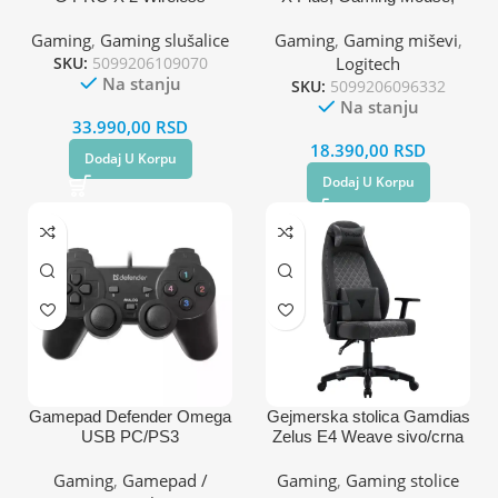
Lightspeed Gaming Roza
USB, Crna
Gaming
,
Gaming slušalice
Gaming
,
Gaming miševi
,
SKU:
5099206109070
Logitech
Na stanju
SKU:
5099206096332
Na stanju
33.990,00
RSD
18.390,00
RSD
Dodaj U Korpu
Dodaj U Korpu
Gamepad Defender Omega
Gejmerska stolica Gamdias
USB PC/PS3
Zelus E4 Weave sivo/crna
Gaming
,
Gamepad /
Gaming
,
Gaming stolice