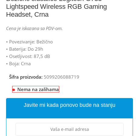
Lightspeed Wireless RGB Gaming
Headset, Crna
Cena je iskazana sa PDV-om.
• Povezivanje: Bežično
• Baterija: Do 29h
• Osetljivost: 87,5 dB
• Boja: Crna
Šifra proizvoda:
5099206088719
Nema na zalihama
Javite mi kada ponovo bude na stanju