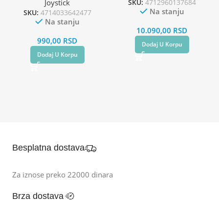
Joystick
SKU:
4712960137684
Na stanju
SKU:
4714033642477
Na stanju
10.090,00
RSD
990,00
RSD
Dodaj U Korpu
Dodaj U Korpu
Besplatna dostava
Za iznose preko 22000 dinara
Brza dostava