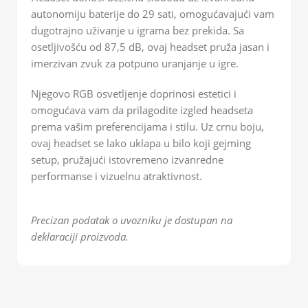
autonomiju baterije do 29 sati, omogućavajući vam
dugotrajno uživanje u igrama bez prekida. Sa
osetljivošću od 87,5 dB, ovaj headset pruža jasan i
imerzivan zvuk za potpuno uranjanje u igre.
Njegovo RGB osvetljenje doprinosi estetici i
omogućava vam da prilagodite izgled headseta
prema vašim preferencijama i stilu. Uz crnu boju,
ovaj headset se lako uklapa u bilo koji gejming
setup, pružajući istovremeno izvanredne
performanse i vizuelnu atraktivnost.
Precizan podatak o uvozniku je dostupan na
deklaraciji proizvoda.