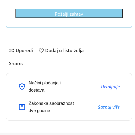
Pošalji zahtev
Uporedi
Dodaj u listu želja
Share:
Načini plaćanja i
Detaljnije
dostava
Zakonska saobraznost
Saznaj više
dve godine