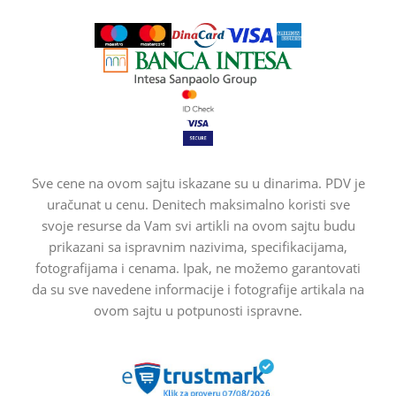
Sve cene na ovom sajtu iskazane su u dinarima. PDV je
uračunat u cenu. Denitech maksimalno koristi sve
svoje resurse da Vam svi artikli na ovom sajtu budu
prikazani sa ispravnim nazivima, specifikacijama,
fotografijama i cenama. Ipak, ne možemo garantovati
da su sve navedene informacije i fotografije artikala na
ovom sajtu u potpunosti ispravne.