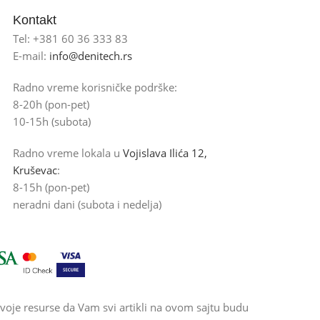
Kontakt
Tel: +381 60 36 333 83
E-mail:
info@denitech.rs
Radno vreme korisničke podrške:
8-20h (pon-pet)
10-15h (subota)
Radno vreme lokala u
Vojislava Ilića 12,
Kruševac
:
8-15h (pon-pet)
neradni dani (subota i nedelja)
voje resurse da Vam svi artikli na ovom sajtu budu