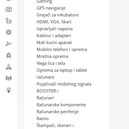
Gaming
GPS navigacije
Grejači za inkubatore
HDMI, VGA, Skart
Ispravljači napona
Kablovi i adapteri
Mali kućni aparati
Mobilni telefoni i oprema
Mrežna oprema
Nega lica i tela
Oprema za laptop i tablet
računare
Pojačivači mobilnog signala
BOOSTER-i
Računari
Računarske komponente
Računarske periferije
Razno
Štampači, skeneri i