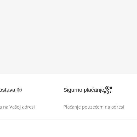
ostava
Sigurno plaćanje
a na Vašoj adresi
Plaćanje pouzećem na adresi