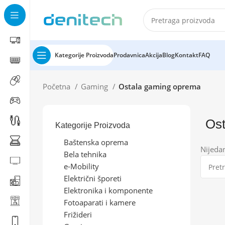
Kategorije Proizvoda
Prodavnica
Akcija
Blog
Kontakt
FAQ
Početna
Gaming
Ostala gaming oprema
Ost
Kategorije Proizvoda
Baštenska oprema
Nijeda
Bela tehnika
e-Mobility
Električni šporeti
Elektronika i komponente
Fotoaparati i kamere
Frižideri