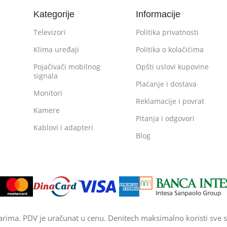
Kategorije
Informacije
Televizori
Politika privatnosti
Klima uređaji
Politika o kolačićima
Pojačivači mobilnog
Opšti uslovi kupovine
signala
Plaćanje i dostava
Monitori
Reklamacije i povrat
Kamere
Pitanja i odgovori
Kablovi i adapteri
Blog
arima. PDV je uračunat u cenu. Denitech maksimalno koristi sve s