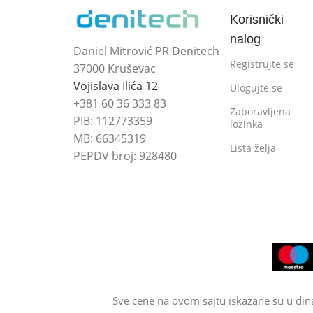
Korisnički
nalog
Daniel Mitrović PR Denitech
Registrujte se
37000 Kruševac
Vojislava Ilića 12
Ulogujte se
+381 60 36 333 83
Zaboravljena
PIB: 112773359
lozinka
MB: 66345319
Lista želja
PEPDV broj: 928480
Sve cene na ovom sajtu iskazane su u din