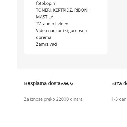
fotokopiri
TONERI, KERTRIDŽ, RIBONI,
MASTILA
TV, audio i video
Video nadzor i sigurnosna
oprema
Zamrzivači
Besplatna dostava
Brza d
Za iznose preko 22000 dinara
1-3 dan