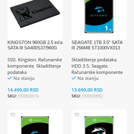
KINGSTON 960GB 2.5 inča
SEAGATE 1TB 3.5″ SATA
SATA III SA400S37/960G
III 256MB ST1000VX013
A400 series SSD
SkyHawk Surveillance hard
disk
SSD
,
Kingston
,
Računarske
Skladištenje podataka
,
komponente
,
Skladištenje
HDD 3.5
,
Seagate
,
podataka
Računarske komponente
Na stanju
Na stanju
14.490,00
RSD
13.690,00
RSD
SKU:
HDD02516
SKU:
HDD03882
Dodaj U Korpu
Dodaj U Korpu