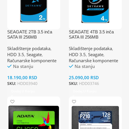
SEAGATE 2TB 3.5 inča
SEAGATE 4TB 3.5 inča
SATA III 256MB
SATA III 256MB
ST2000VX017 SkyHawk
ST4000VX016 SkyHawk
Surveillance hard disk
hard disk
Skladištenje podataka
,
Skladištenje podataka
,
HDD 3.5
,
Seagate
,
HDD 3.5
,
Seagate
,
Računarske komponente
Računarske komponente
Na stanju
Na stanju
18.190,00
RSD
25.090,00
RSD
SKU:
HDD03940
SKU:
HDD03746
Dodaj U Korpu
Dodaj U Korpu