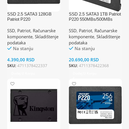
SSD 2.5 SATA3 128GB
SSD 2.5 SATA3 1TB Patriot
Patriot P220
P220 550MBs/500MBs
550MBs/480MBs
P220S1TB25
P220S128G25
SSD
,
Patriot
,
Računarske
SSD
,
Patriot
,
Računarske
komponente
,
Skladištenje
komponente
,
Skladištenje
podataka
podataka
Na stanju
Na stanju
4.390,00
RSD
20.690,00
RSD
SKU:
4711378422337
SKU:
4711378422368
Dodaj U Korpu
Dodaj U Korpu