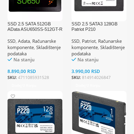
SSD 2.5 SATA 512GB
SSD 2.5 SATA3 128GB
AData ASU650SS-512GT-R
Patriot P210
520MBs/450MBs
450MBs/430MBs
P210S128G25
SSD
,
Adata
,
Računarske
SSD
,
Patriot
,
Računarske
komponente
,
Skladištenje
komponente
,
Skladištenje
podataka
podataka
Na stanju
Na stanju
8.890,00
RSD
3.990,00
RSD
SKU:
4711085931528
SKU:
814914026847
Dodaj U Korpu
Dodaj U Korpu