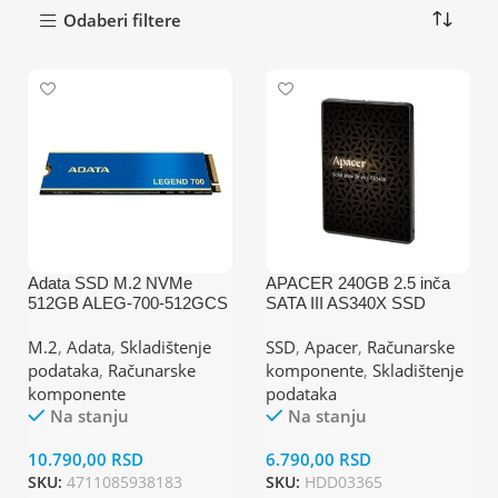
Odaberi filtere
Adata SSD M.2 NVMe
APACER 240GB 2.5 inča
512GB ALEG-700-512GCS
SATA III AS340X SSD
2000/1600MBs
AP240GAS340XC-1
M.2
,
Adata
,
Skladištenje
SSD
,
Apacer
,
Računarske
podataka
,
Računarske
komponente
,
Skladištenje
komponente
podataka
Na stanju
Na stanju
10.790,00
RSD
6.790,00
RSD
SKU:
4711085938183
SKU:
HDD03365