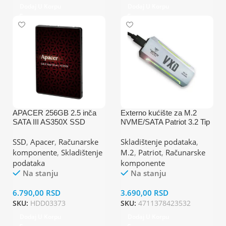
Dodaj U Korpu
Dodaj U Korpu
APACER 256GB 2.5 inča
Externo kućište za M.2
SATA III AS350X SSD
NVME/SATA Patriot 3.2 Tip
AP256GAS350XR-1
C/USB A RGB
PV860UPRGM
SSD
,
Apacer
,
Računarske
Skladištenje podataka
,
komponente
,
Skladištenje
M.2
,
Patriot
,
Računarske
podataka
komponente
Na stanju
Na stanju
6.790,00
RSD
3.690,00
RSD
SKU:
HDD03373
SKU:
4711378423532
Dodaj U Korpu
Dodaj U Korpu