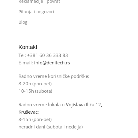
Reklamacije i povrat
Pitanja i odgovori
Blog
Kontakt
Tel: +381 60 36 333 83
E-mail:
info@denitech.rs
Radno vreme korisničke podrške:
8-20h (pon-pet)
10-15h (subota)
Radno vreme lokala u
Vojislava Ilića 12,
Kruševac
:
8-15h (pon-pet)
neradni dani (subota i nedelja)