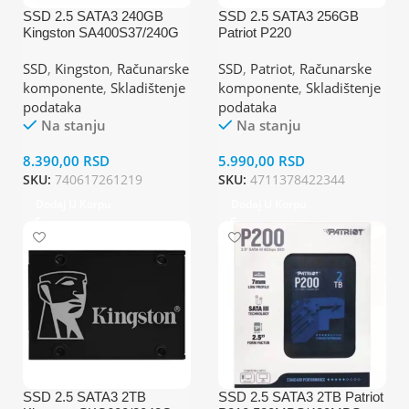
SSD 2.5 SATA3 240GB
SSD 2.5 SATA3 256GB
Kingston SA400S37/240G
Patriot P220
500MBs/350MBs
550MBs/490MBs
P220S256G25
SSD
,
Kingston
,
Računarske
SSD
,
Patriot
,
Računarske
komponente
,
Skladištenje
komponente
,
Skladištenje
podataka
podataka
Na stanju
Na stanju
8.390,00
RSD
5.990,00
RSD
SKU:
740617261219
SKU:
4711378422344
Dodaj U Korpu
Dodaj U Korpu
SSD 2.5 SATA3 2TB
SSD 2.5 SATA3 2TB Patriot