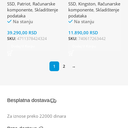
SSD
,
Patriot
,
Računarske
SSD
,
Kingston
,
Računarske
komponente
,
Skladištenje
komponente
,
Skladištenje
podataka
podataka
Na stanju
Na stanju
39.290,00
RSD
11.890,00
RSD
SKU:
4711378424324
SKU:
740617263442
Dodaj U Korpu
Dodaj U Korpu
1
2
→
Besplatna dostava
Za iznose preko 22000 dinara