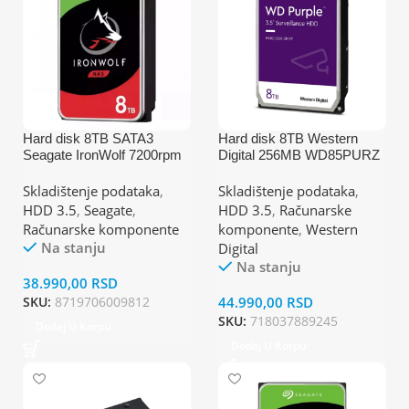
Hard disk 8TB SATA3
Hard disk 8TB Western
Seagate IronWolf 7200rpm
Digital 256MB WD85PURZ
256MB ST8000VN004
Skladištenje podataka
,
Skladištenje podataka
,
HDD 3.5
,
Seagate
,
HDD 3.5
,
Računarske
Računarske komponente
komponente
,
Western
Na stanju
Digital
Na stanju
38.990,00
RSD
SKU:
8719706009812
44.990,00
RSD
SKU:
718037889245
Dodaj U Korpu
Dodaj U Korpu