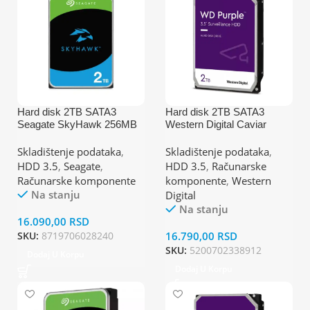
Hard disk 2TB SATA3
Hard disk 2TB SATA3
Seagate SkyHawk 256MB
Western Digital Caviar
ST2000VX017
64MB WD23PURZ Purple
Skladištenje podataka
,
Skladištenje podataka
,
HDD 3.5
,
Seagate
,
HDD 3.5
,
Računarske
Računarske komponente
komponente
,
Western
Na stanju
Digital
Na stanju
16.090,00
RSD
SKU:
8719706028240
16.790,00
RSD
SKU:
5200702338912
Dodaj U Korpu
Dodaj U Korpu