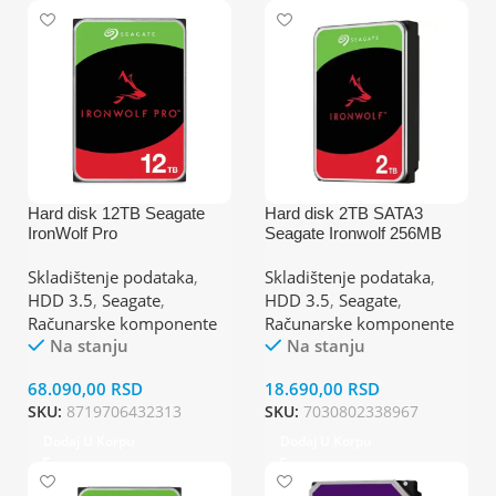
Hard disk 12TB Seagate
Hard disk 2TB SATA3
IronWolf Pro
Seagate Ironwolf 256MB
ST12000NT001 7200rpm
ST2000VN003
Skladištenje podataka
,
Skladištenje podataka
,
HDD 3.5
,
Seagate
,
HDD 3.5
,
Seagate
,
Računarske komponente
Računarske komponente
Na stanju
Na stanju
68.090,00
RSD
18.690,00
RSD
SKU:
8719706432313
SKU:
7030802338967
Dodaj U Korpu
Dodaj U Korpu