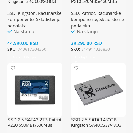
Kingston SKC600/2048G
P210 520MBS/430MBS
P210S2TB25
SSD
,
Kingston
,
Računarske
SSD
,
Patriot
,
Računarske
komponente
,
Skladištenje
komponente
,
Skladištenje
podataka
podataka
Na stanju
Na stanju
44.990,00
RSD
39.290,00
RSD
SKU:
740617304350
SKU:
814914026830
Dodaj U Korpu
Dodaj U Korpu
SSD 2.5 SATA3 2TB Patriot
SSD 2.5 SATA3 480GB
P220 550MBs/500MBs
Kingston SA400S37/480G
P220S2TB25