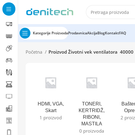
Kategorije Proizvoda
Prodavnica
Akcija
Blog
Kontakt
FAQ
Početna
Proizvod Životni vek ventilatora
40000
HDMI, VGA,
TONERI,
Bašte
Skart
KERTRIDŽ,
Opr
1 proizvod
RIBONI,
2 proi
MASTILA
0 proizvoda