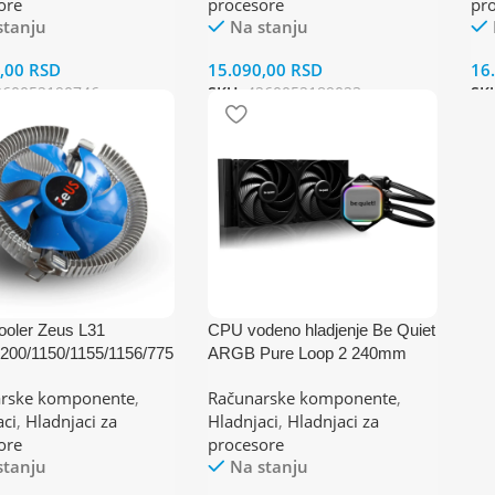
ore
procesore
pr
stanju
Na stanju
0,00
RSD
15.090,00
RSD
16
260052190746
SKU:
4260052189023
SK
oler Zeus L31
CPU vodeno hladjenje Be Quiet
1200/1150/1155/1156/775
ARGB Pure Loop 2 240mm
2/AM2+/AM3+/AM4)
BW017
rske komponente
,
Računarske komponente
,
5W
(AM4,AM3,1151,1150,1155,120
aci
,
Hladnjaci za
Hladnjaci
,
Hladnjaci za
0,1700)
ore
procesore
stanju
Na stanju