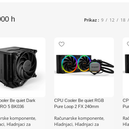
00 h
Prikaz
9
12
18
oler Be quiet Dark
CPU Cooler Be quiet RGB
CP
RO 5 BK036
Pure Loop 2 FX 240mm
Pu
M5,1151,1150,1155,120
BW013
BW
rske komponente
,
Računarske komponente
,
Ra
)/TDP-270W
(AM4,AM5,1700,1200,2066,115
(A
aci
,
Hladnjaci za
Hladnjaci
,
Hladnjaci za
Hla
0,1151,1155,2011)
0,1