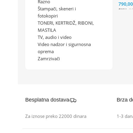
Razno
790,0
Štampači, skeneri i
SKU:
8
fotokopiri
TONERI, KERTRIDŽ, RIBONI,
MASTILA
TV, audio i video
Video nadzor i sigurnosna
oprema
Zamrzivači
Besplatna dostava
Brza d
Za iznose preko 22000 dinara
1-3 dan