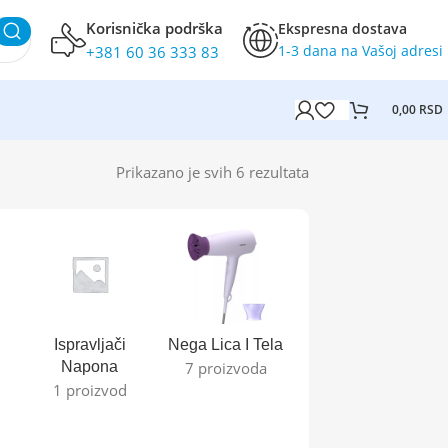
Korisnička podrška
Ekspresna dostava
1-3 dana na Vašoj adresi
+381 60 36 333 83
0,00
RSD
Prikazano je svih 6 rezultata
Ispravljači
Nega Lica I Tela
Zamrzivači
Napona
7 proizvoda
0 proizvoda
1 proizvod