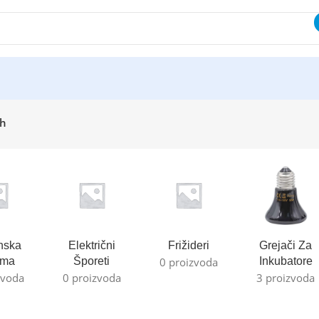
 h
nska
Električni
Frižideri
Grejači Za
ema
Šporeti
0 proizvoda
Inkubatore
zvoda
0 proizvoda
3 proizvoda