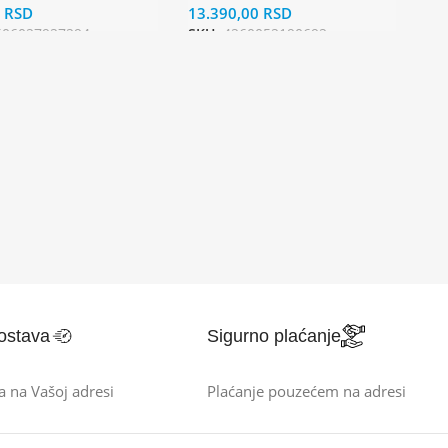
0
RSD
13.390,00
RSD
606027927294
SKU:
4260052190692
ostava
Sigurno plaćanje
a na Vašoj adresi
Plaćanje pouzećem na adresi