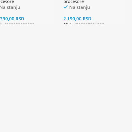
ocesore
procesore
Na stanju
Na stanju
.390,00
RSD
2.190,00
RSD
U:
4260052189030
SKU:
4713227521598