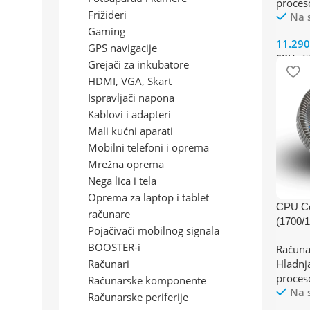
proces
Frižideri
Na 
Gaming
11.29
GPS navigacije
SKU:
4
Grejači za inkubatore
HDMI, VGA, Skart
Ispravljači napona
Kablovi i adapteri
Mali kućni aparati
Mobilni telefoni i oprema
Mrežna oprema
Nega lica i tela
Oprema za laptop i tablet
CPU Co
računare
(1700/
Pojačivači mobilnog signala
/FM1/
BOOSTER-i
Računa
TDP 6
Računari
Hladnj
proces
Računarske komponente
Na 
Računarske periferije