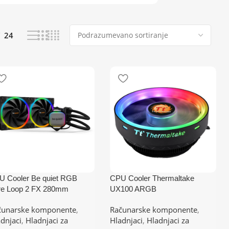
24
U Cooler Be quiet RGB
CPU Cooler Thermaltake
re Loop 2 FX 280mm
UX100 ARGB
014
1700/1200/AM4/AM5
čunarske komponente
,
Računarske komponente
,
M4,AM5,1700,1200,2066,115
dnjaci
,
Hladnjaci za
Hladnjaci
,
Hladnjaci za
151,1155,2011)