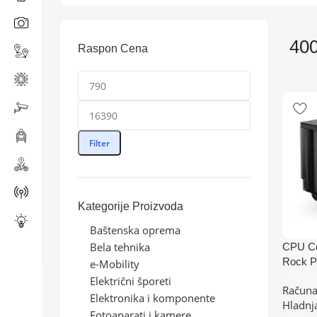
400
Raspon Cena
Filter
Kategorije Proizvoda
Baštenska oprema
Bela tehnika
CPU Co
Rock P
e-Mobility
(AM4,A
Električni šporeti
Računa
0,1700
Elektronika i komponente
Hladnj
Fotoaparati i kamere