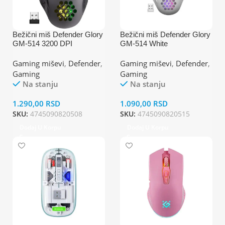
Bežični miš Defender Glory
Bežični miš Defender Glory
GM-514 3200 DPI
GM-514 White
Gaming miševi
,
Defender
,
Gaming miševi
,
Defender
,
Gaming
Gaming
Na stanju
Na stanju
1.290,00
RSD
1.090,00
RSD
SKU:
4745090820508
SKU:
4745090820515
Dodaj U Korpu
Dodaj U Korpu