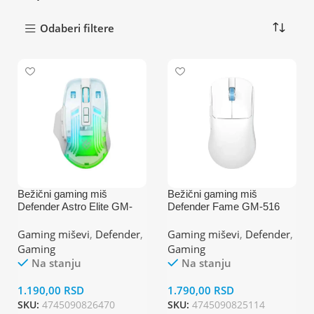
Odaberi filtere
Bežični gaming miš
Bežični gaming miš
Defender Astro Elite GM-
Defender Fame GM-516
056 3200dpi
10000dpi
Gaming miševi
,
Defender
,
Gaming miševi
,
Defender
,
Gaming
Gaming
Na stanju
Na stanju
1.190,00
RSD
1.790,00
RSD
SKU:
4745090826470
SKU:
4745090825114