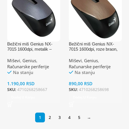
Bežični miš Genius NX-
Bežični miš Genius NX-
7015 1600dpi, metalik –
7015 1600dpi, roze braon,
optički
optički
Miševi
,
Genius
,
Miševi
,
Genius
,
Računarske periferije
Računarske periferije
Na stanju
Na stanju
1.190,00
RSD
890,00
RSD
SKU:
4710268258667
SKU:
4710268258698
Dodaj U Korpu
Dodaj U Korpu
1
2
3
4
5
→