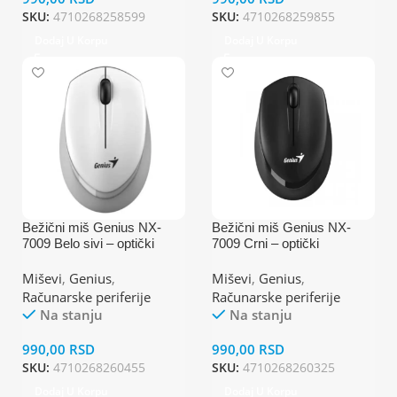
SKU:
4710268258599
SKU:
4710268259855
Dodaj U Korpu
Dodaj U Korpu
Bežični miš Genius NX-
Bežični miš Genius NX-
7009 Belo sivi – optički
7009 Crni – optički
Miševi
,
Genius
,
Miševi
,
Genius
,
Računarske periferije
Računarske periferije
Na stanju
Na stanju
990,00
RSD
990,00
RSD
SKU:
4710268260455
SKU:
4710268260325
Dodaj U Korpu
Dodaj U Korpu