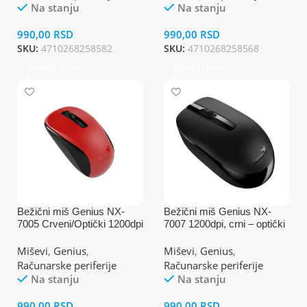
Na stanju
Na stanju
990,00
RSD
990,00
RSD
SKU:
4710268258582
SKU:
4710268258568
Dodaj U Korpu
Dodaj U Korpu
Bežični miš Genius NX-
Bežični miš Genius NX-
7005 Crveni/Optički 1200dpi
7007 1200dpi, crni – optički
Miševi
,
Genius
,
Miševi
,
Genius
,
Računarske periferije
Računarske periferije
Na stanju
Na stanju
990,00
RSD
990,00
RSD