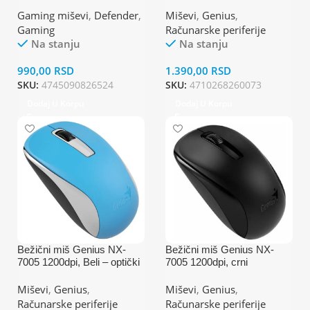
Gaming miševi
,
Defender
,
Miševi
,
Genius
,
Gaming
Računarske periferije
Na stanju
Na stanju
990,00
RSD
1.390,00
RSD
SKU:
4745090826524
SKU:
4710268260073
Dodaj U Korpu
Dodaj U Korpu
Bežični miš Genius NX-
Bežični miš Genius NX-
7005 1200dpi, Beli – optički
7005 1200dpi, crni
Miševi
,
Genius
,
Miševi
,
Genius
,
Računarske periferije
Računarske periferije