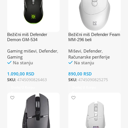
Bežični miš Defender
Bežični miš Defender Feam
Demon GM-534
MM-296 beli
Gaming miševi
,
Defender
,
Miševi
,
Defender
,
Gaming
Računarske periferije
Na stanju
Na stanju
1.090,00
RSD
890,00
RSD
SKU:
4745090826463
SKU:
4745090825275
Dodaj U Korpu
Dodaj U Korpu