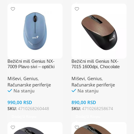
Bežični miš Genius NX-
Bežični miš Genius NX-
7009 Plavo sivi – optički
7015 1600dpi, Chocolate
optički
Miševi
,
Genius
,
Miševi
,
Genius
,
Računarske periferije
Računarske periferije
Na stanju
Na stanju
990,00
RSD
890,00
RSD
SKU:
4710268260448
SKU:
4710268258674
Dodaj U Korpu
Dodaj U Korpu