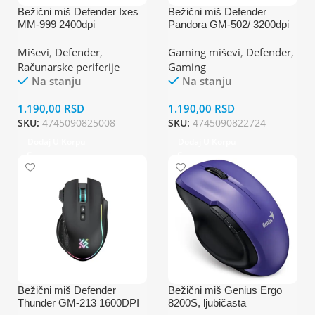
Bežični miš Defender Ixes
Bežični miš Defender
MM-999 2400dpi
Pandora GM-502/ 3200dpi
pink
Miševi
,
Defender
,
Gaming miševi
,
Defender
,
Računarske periferije
Gaming
Na stanju
Na stanju
1.190,00
RSD
1.190,00
RSD
SKU:
4745090825008
SKU:
4745090822724
Dodaj U Korpu
Dodaj U Korpu
Bežični miš Defender
Bežični miš Genius Ergo
Thunder GM-213 1600DPI
8200S, ljubičasta