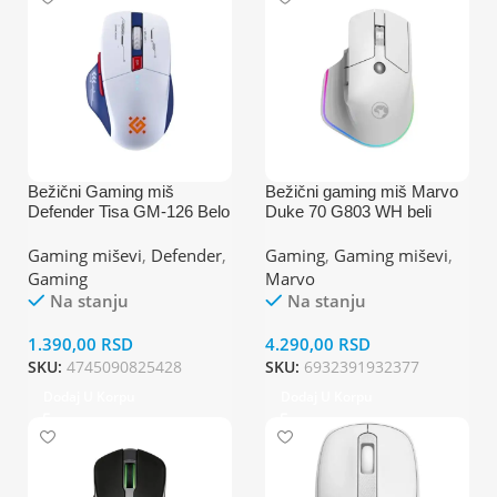
Bežični Gaming miš
Bežični gaming miš Marvo
Defender Tisa GM-126 Belo
Duke 70 G803 WH beli
plavi/LED/7D/2.4+BT/1600d
p
Gaming miševi
,
Defender
,
Gaming
,
Gaming miševi
,
Gaming
Marvo
Na stanju
Na stanju
1.390,00
RSD
4.290,00
RSD
SKU:
4745090825428
SKU:
6932391932377
Dodaj U Korpu
Dodaj U Korpu