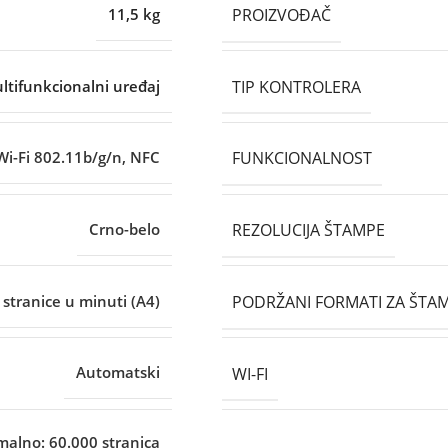
PROIZVOĐAČ
11,5 kg
TIP KONTROLERA
tifunkcionalni uređaj
FUNKCIONALNOST
Wi-Fi 802.11b/g/n, NFC
REZOLUCIJA ŠTAMPE
Crno-belo
PODRŽANI FORMATI ZA ŠTA
 stranice u minuti (A4)
WI-FI
Automatski
alno: 60.000 stranica