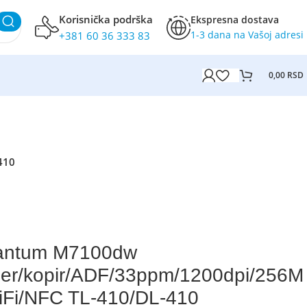
Korisnička podrška
Ekspresna dostava
1-3 dana na Vašoj adresi
+381 60 36 333 83
0,00
RSD
410
antum M7100dw
er/kopir/ADF/33ppm/1200dpi/256M
Fi/NFC TL-410/DL-410