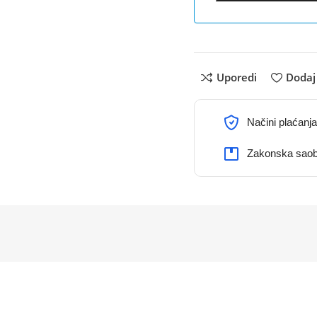
Uporedi
Dodaj 
Načini plaćanja
Zakonska saob