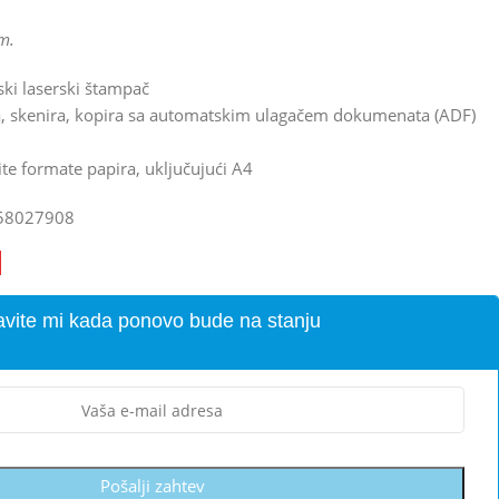
m.
ski laserski štampač
a, skenira, kopira sa automatskim ulagačem dokumenata (ADF)
ite formate papira, uključujući A4
58027908
avite mi kada ponovo bude na stanju
Pošalji zahtev