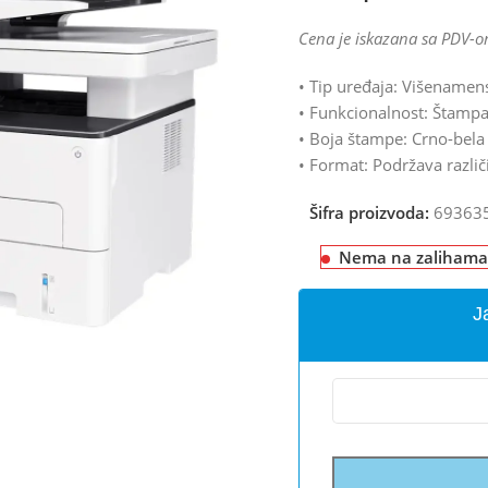
Cena je iskazana sa PDV-o
• Tip uređaja: Višenamen
• Funkcionalnost: Štamp
• Boja štampe: Crno-bela
• Format: Podržava različ
Šifra proizvoda:
69363
Nema na zalihama
J