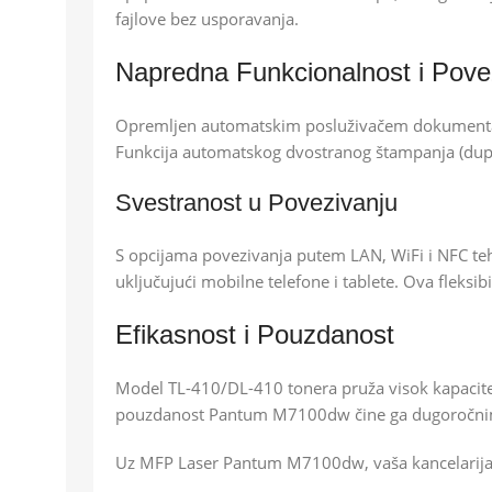
fajlove bez usporavanja.
Napredna Funkcionalnost i Pove
Opremljen automatskim posluživačem dokumenta 
Funkcija automatskog dvostranog štampanja (dupl
Svestranost u Povezivanju
S opcijama povezivanja putem LAN, WiFi i NFC tehn
uključujući mobilne telefone i tablete. Ova flek
Efikasnost i Pouzdanost
Model TL-410/DL-410 tonera pruža visok kapacit
pouzdanost Pantum M7100dw čine ga dugoročnim 
Uz MFP Laser Pantum M7100dw, vaša kancelarija 