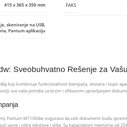
FAKS
415 x 365 x 350 mm
e, skeniranje na USB,
pria, Pantum aplikaciju
: Sveobuhvatno Rešenje za Vašu 
 koji kombinuje funkcionalnost štampača, skenera i kopir apara
dovolji sve vaše potrebe za brzim i efikasnim upravljanjem dokum
mpanja
ppm), Pantum M7100dw osigurava da vaši dokumenti budu spremn
ći jasne i oštre tekstove i slike. Sa kapacitetom memorije od 25