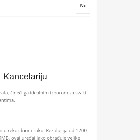
Ne
Kancelariju
ta, čineći ga idealnim izborom za svaki
entima.
i u rekordnom roku. Rezolucija od 1200
6MB, ovaj uređaj lako obrađuje velike