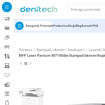
Kategorije Proizvoda
Prodavnica
Akcija
Blog
Kontakt
FAQ
Početna
Štampači, skeneri i fotokopiri
Laserski 
MFP Laser Pantum M7100dw štampač/skener/kop