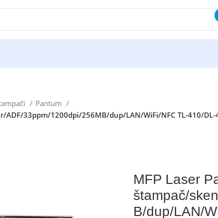
štampači
Pantum
ir/ADF/33ppm/1200dpi/256MB/dup/LAN/WiFi/NFC TL-410/DL-
MFP Laser P
štampač/sken
B/dup/LAN/Wi