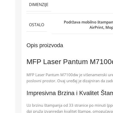
DIMENZIJE
Podržava mobilno štampanj
OSTALO
AirPrint, Mo
Opis proizvoda
MFP Laser Pantum M7100dw
MFP Laser Pantum M7100dw je višenamenski uređaj
poslovni prostor. Ovaj uređaj je dizajniran da za
Impresivna Brzina i Kvalitet Šta
Uz brzinu štampanja od 33 stranice po minuti (
dpi pruža izvanredan kvalitet štampe, omogućavaju