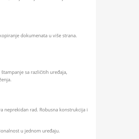
piranje dokumenata u više strana.
štampanje sa različitih uređaja,
ženja.
 neprekidan rad. Robusna konstrukcija i
ionalnost u jednom uređaju.