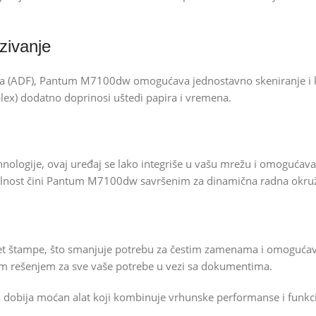
zivanje
(ADF), Pantum M7100dw omogućava jednostavno skeniranje i ko
ex) dodatno doprinosi uštedi papira i vremena.
ologije, ovaj uređaj se lako integriše u vašu mrežu i omogućava 
sibilnost čini Pantum M7100dw savršenim za dinamična radna okru
et štampe, što smanjuje potrebu za čestim zamenama i omogućava
rešenjem za sve vaše potrebe u vezi sa dokumentima.
dobija moćan alat koji kombinuje vrhunske performanse i funkc