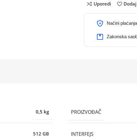
Uporedi
Dodaj 
Načini plaćanja
Zakonska saob
PROIZVOĐAČ
0,5 kg
INTERFEJS
512 GB