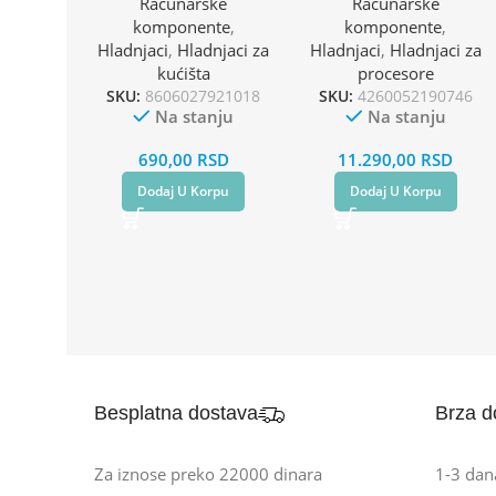
Računarske
Računarske
(AM4,AM5,1151,1150,11
komponente
,
komponente
,
55,1200,1700)/TDP-
Hladnjaci
,
Hladnjaci za
Hladnjaci
,
Hladnjaci za
270W
kućišta
procesore
SKU:
8606027921018
SKU:
4260052190746
Na stanju
Na stanju
690,00
RSD
11.290,00
RSD
Dodaj U Korpu
Dodaj U Korpu
Besplatna dostava
Brza d
Za iznose preko 22000 dinara
1-3 dan