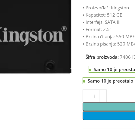
• Proizvođač: Kingston
• Kapacitet: 512 GB
• Interfejs: SATA III
• Format: 2.5“
• Brzina čitanja: 550 MB/
• Brzina pisanja: 520 MB
Šifra proizvoda:
74061
Samo 10 je preost
Samo 10 je preostalo