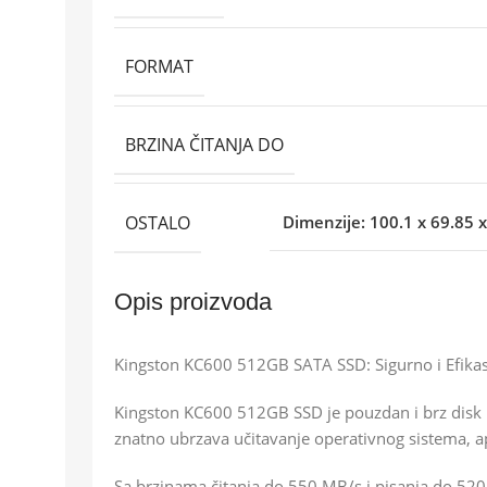
FORMAT
BRZINA ČITANJA DO
OSTALO
Dimenzije: 100.1 x 69.85 
Opis proizvoda
Kingston KC600 512GB SATA SSD: Sigurno i Efikas
Kingston KC600 512GB SSD je pouzdan i brz disk 
znatno ubrzava učitavanje operativnog sistema, ap
Sa brzinama čitanja do 550 MB/s i pisanja do 52