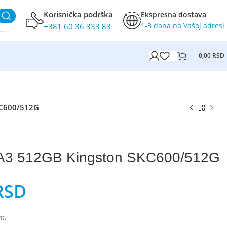
Korisnička podrška
Ekspresna dostava
1-3 dana na Vašoj adresi
+381 60 36 333 83
0,00
RSD
KC600/512G
A3 512GB Kingston SKC600/512G
RSD
m.