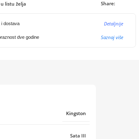
Share:
u listu želja
Detaljnije
 i dostava
Saznaj više
raznost dve godine
Kingston
Sata III