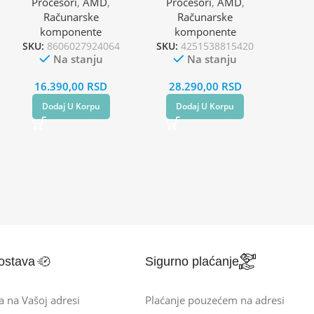
Procesori
,
AMD
,
Procesori
,
AMD
,
Računarske
Računarske
komponente
komponente
SKU:
8606027924064
SKU:
4251538815420
Na stanju
Na stanju
16.390,00
RSD
28.290,00
RSD
Dodaj U Korpu
Dodaj U Korpu
ostava
Sigurno plaćanje
a na Vašoj adresi
Plaćanje pouzećem na adresi