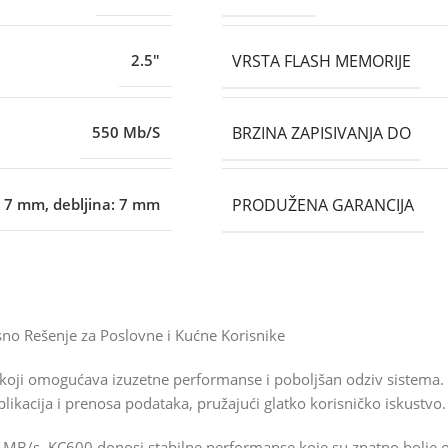
VRSTA FLASH MEMORIJE
2.5"
BRZINA ZAPISIVANJA DO
550 Mb/S
PRODUŽENA GARANCIJA
x 7 mm, debljina: 7 mm
no Rešenje za Poslovne i Kućne Korisnike
koji omogućava izuzetne performanse i poboljšan odziv sistema. 
likacija i prenosa podataka, pružajući glatko korisničko iskustvo.
0 MB/s, KC600 donosi stabilne performanse koje su znatno bolje