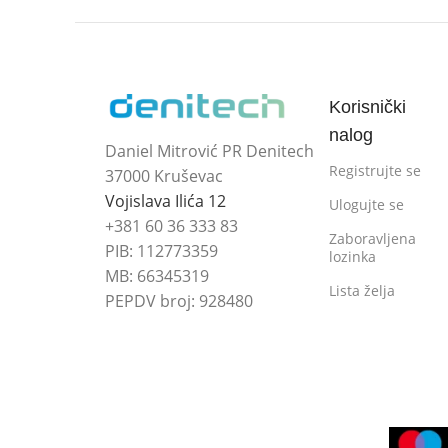
Korisnički
nalog
Daniel Mitrović PR Denitech
Registrujte se
37000 Kruševac
Vojislava Ilića 12
Ulogujte se
+381 60 36 333 83
Zaboravljena
PIB: 112773359
lozinka
MB: 66345319
Lista želja
PEPDV broj: 928480