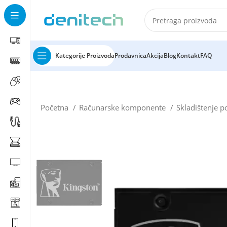
Kategorije Proizvoda
Prodavnica
Akcija
Blog
Kontakt
FAQ
Početna
Računarske komponente
Skladištenje 