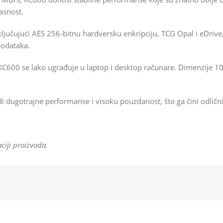
asnost.
jučujući AES 256-bitnu hardversku enkripciju, TCG Opal i eDrive,
podataka.
KC600 se lako ugrađuje u laptop i desktop računare. Dimenzije 
dugotrajne performanse i visoku pouzdanost, što ga čini odličn
ciji proizvoda.