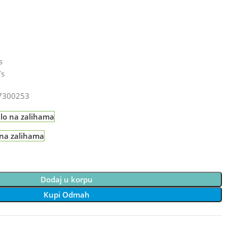
s
/s
7300253
alo na zalihama
 na zalihama
Dodaj u korpu
Kupi Odmah