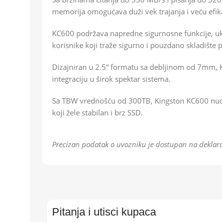
memorija omogućava duži vek trajanja i veću efik
KC600 podržava napredne sigurnosne funkcije, ukl
korisnike koji traže sigurno i pouzdano skladište 
Dizajniran u 2.5“ formatu sa debljinom od 7mm, 
integraciju u širok spektar sistema.
Sa TBW vrednošću od 300TB, Kingston KC600 nudi 
koji žele stabilan i brz SSD.
Precizan podatak o uvozniku je dostupan na deklara
Pitanja i utisci kupaca