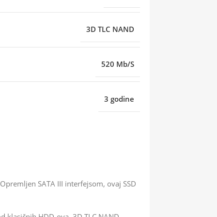
3D TLC NAND
520 Mb/S
3 godine
Opremljen SATA III interfejsom, ovaj SSD
 od klasičnih HDD-ova. 3D TLC NAND