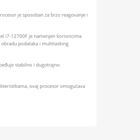
 procesor je sposoban za brzo reagovanje i
tel i7-12700F je namenjen korisnicima
u obradu podataka i multitasking
beđuje stabilno i dugotrajno
rakteristikama, ovaj procesor omogućava