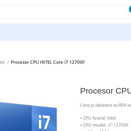
tel
Procesor CPU INTEL Core i7 12700F
Procesor CPU
Cena je iskazana sa PDV-o
• CPU brand: Intel
• CPU model: i7-12700F