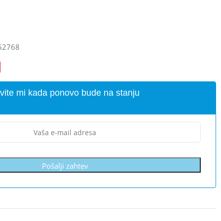
52768
vite mi kada ponovo bude na stanju
Pošalji zahtev