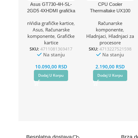
Asus GT730-4H-SL-
CPU Cooler
2GD5 4XHDMI grafička
Thermaltake UX100
kartica
ARGB
nVidia grafičke kartice
,
Računarske
1700/1200/AM4/AM5
Asus
,
Računarske
komponente
,
komponente
,
Grafičke
Hladnjaci
,
Hladnjaci za
kartice
procesore
SKU:
4711081369417
SKU:
4713227521598
Na stanju
Na stanju
10.090,00
RSD
2.190,00
RSD
Dodaj U Korpu
Dodaj U Korpu
Besplatna dostava
Brza d