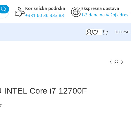
Korisnička podrška
Ekspresna dostava
1-3 dana na Vašoj adresi
+381 60 36 333 83
0,00
RSD
 INTEL Core i7 12700F
m.