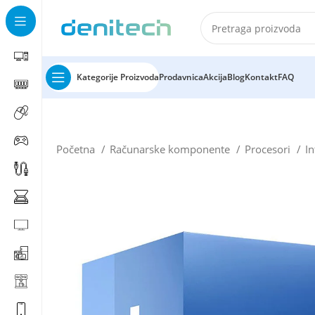
Kategorije Proizvoda
Prodavnica
Akcija
Blog
Kontakt
FAQ
Početna
Računarske komponente
Procesori
In