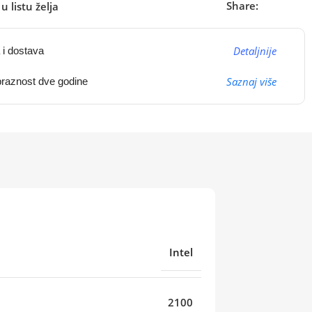
Share:
u listu želja
Detaljnije
 i dostava
Saznaj više
raznost dve godine
Intel
2100