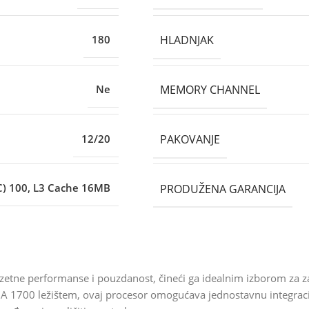
HLADNJAK
180
MEMORY CHANNEL
Ne
PAKOVANJE
12/20
PRODUŽENA GARANCIJA
) 100, L3 Cache 16MB
zetne performanse i pouzdanost, čineći ga idealnim izborom za za
 1700 ležištem, ovaj procesor omogućava jednostavnu integracij