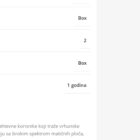
Box
2
Box
1 godina
htevne korisnike koji traže vrhunske
u sa širokim spektrom matičnih ploča,