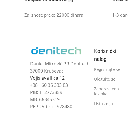
Za iznose preko 22000 dinara
1-3 dan
Korisnički
nalog
Daniel Mitrović PR Denitech
Registrujte se
37000 Kruševac
Vojislava Ilića 12
Ulogujte se
+381 60 36 333 83
Zaboravljena
PIB: 112773359
lozinka
MB: 66345319
Lista želja
PEPDV broj: 928480