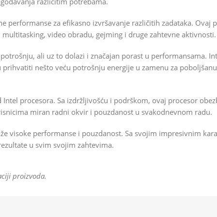
agođavanja različitim potrebama.
vne performanse za efikasno izvršavanje različitih zadataka. Ovaj
ći multitasking, video obradu, gejming i druge zahtevne aktivnosti.
otrošnju, ali uz to dolazi i značajan porast u performansama. In
 prihvatiti nešto veću potrošnju energije u zamenu za poboljšan
d Intel procesora. Sa izdržljivošću i podrškom, ovaj procesor obez
orisnicima miran radni okvir i pouzdanost u svakodnevnom radu.
 traže visoke performanse i pouzdanost. Sa svojim impresivnim ka
rezultate u svim svojim zahtevima.
ciji proizvoda.