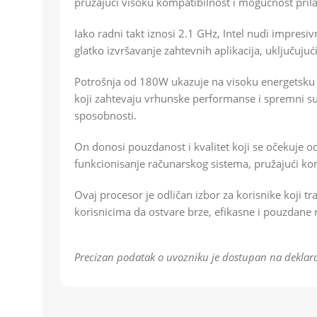
pružajući visoku kompatibilnost i mogućnost pril
Iako radni takt iznosi 2.1 GHz, Intel nudi impresi
glatko izvršavanje zahtevnih aplikacija, uključuju
Potrošnja od 180W ukazuje na visoku energetsku p
koji zahtevaju vrhunske performanse i spremni su
sposobnosti.
On donosi pouzdanost i kvalitet koji se očekuje o
funkcionisanje računarskog sistema, pružajući k
Ovaj procesor je odličan izbor za korisnike koji
korisnicima da ostvare brze, efikasne i pouzdane 
Precizan podatak o uvozniku je dostupan na deklara