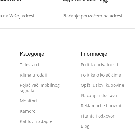
a na Vašoj adresi
Plaćanje pouzećem na adresi
Kategorije
Informacije
Televizori
Politika privatnosti
Klima uređaji
Politika o kolačićima
Pojačivači mobilnog
Opšti uslovi kupovine
signala
Plaćanje i dostava
Monitori
Reklamacije i povrat
Kamere
Pitanja i odgovori
Kablovi i adapteri
Blog