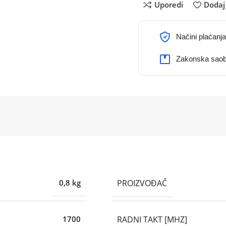
Uporedi
Dodaj 
Načini plaćanja
Zakonska saob
PROIZVOĐAČ
0,8 kg
RADNI TAKT [MHZ]
1700