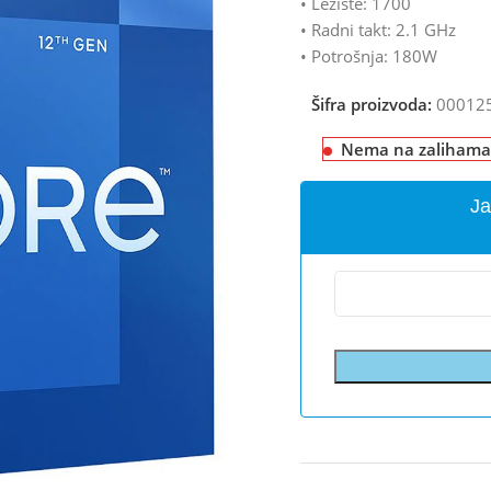
• Ležište: 1700
• Radni takt: 2.1 GHz
• Potrošnja: 180W
Šifra proizvoda:
00012
Nema na zalihama
Ja