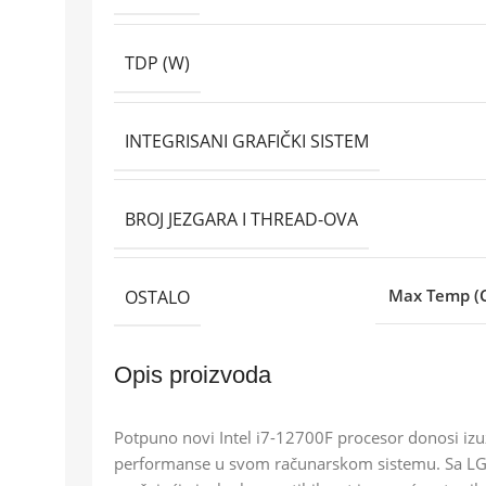
TDP (W)
INTEGRISANI GRAFIČKI SISTEM
BROJ JEZGARA I THREAD-OVA
OSTALO
Max Temp (C
Opis proizvoda
Potpuno novi Intel i7-12700F procesor donosi izu
performanse u svom računarskom sistemu. Sa LGA