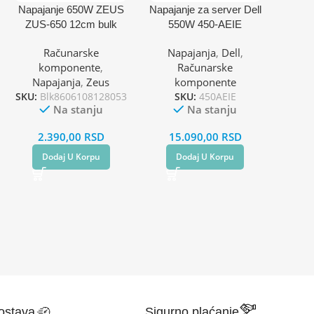
Napajanje 650W ZEUS
Napajanje za server Dell
ZUS-650 12cm bulk
550W 450-AEIE
Računarske
Napajanja
,
Dell
,
komponente
,
Računarske
Napajanja
,
Zeus
komponente
SKU:
Blk8606108128053
SKU:
450AEIE
Na stanju
Na stanju
2.390,00
RSD
15.090,00
RSD
Dodaj U Korpu
Dodaj U Korpu
ostava
Sigurno plaćanje