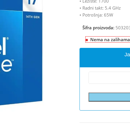
• Ležište: 1700
• Radni takt: 5.4 GHz
• Potrošnja: 65W
Šifra proizvoda:
50320
Nema na zalihama
Ja