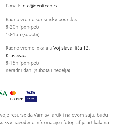
E-mail:
info@denitech.rs
Radno vreme korisničke podrške:
8-20h (pon-pet)
10-15h (subota)
Radno vreme lokala u
Vojislava Ilića 12,
Kruševac
:
8-15h (pon-pet)
neradni dani (subota i nedelja)
voje resurse da Vam svi artikli na ovom sajtu budu
 sve navedene informacije i fotografije artikala na