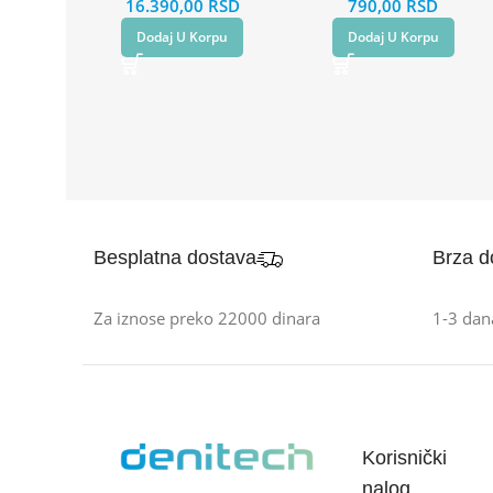
16.390,00
RSD
790,00
RSD
Dodaj U Korpu
Dodaj U Korpu
Besplatna dostava
Brza d
Za iznose preko 22000 dinara
1-3 dan
Korisnički
nalog