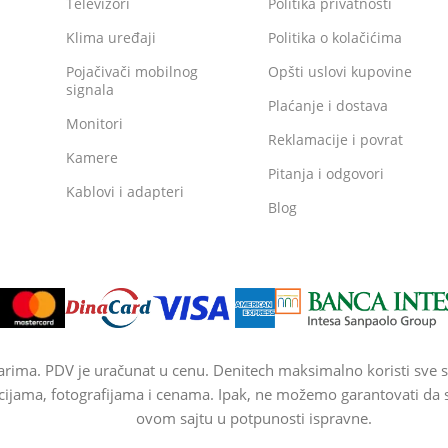
Televizori
Politika privatnosti
Klima uređaji
Politika o kolačićima
Pojačivači mobilnog
Opšti uslovi kupovine
signala
Plaćanje i dostava
Monitori
Reklamacije i povrat
Kamere
Pitanja i odgovori
Kablovi i adapteri
Blog
arima. PDV je uračunat u cenu. Denitech maksimalno koristi sve s
cijama, fotografijama i cenama. Ipak, ne možemo garantovati da su
ovom sajtu u potpunosti ispravne.