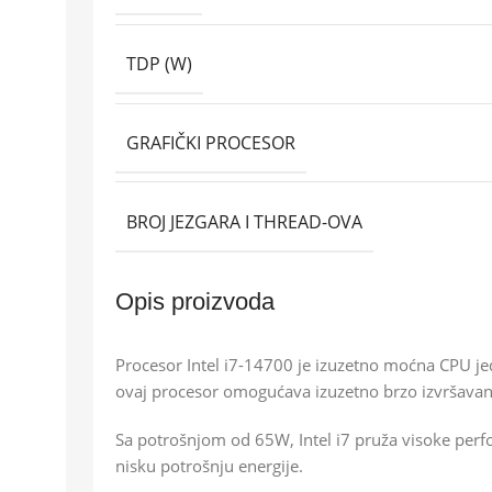
TDP (W)
GRAFIČKI PROCESOR
BROJ JEZGARA I THREAD-OVA
Opis proizvoda
Procesor Intel i7-14700 je izuzetno moćna CPU j
ovaj procesor omogućava izuzetno brzo izvršavanje
Sa potrošnjom od 65W, Intel i7 pruža visoke perf
nisku potrošnju energije.