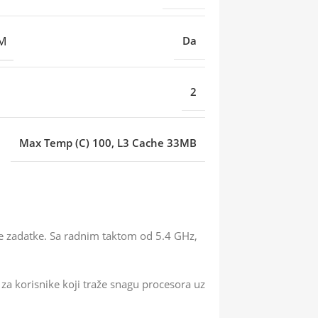
EM
Da
2
Max Temp (C) 100, L3 Cache 33MB
e zadatke. Sa radnim taktom od 5.4 GHz,
za korisnike koji traže snagu procesora uz