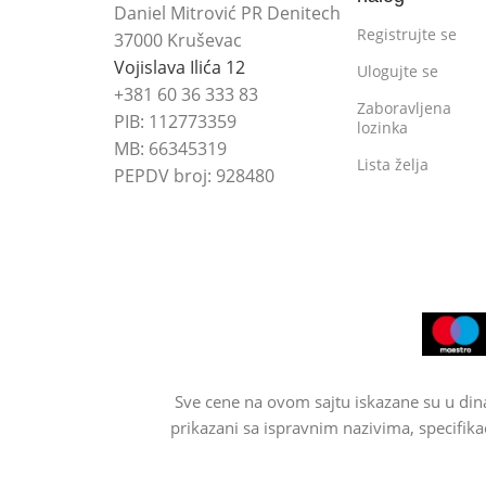
Daniel Mitrović PR Denitech
Registrujte se
37000 Kruševac
Vojislava Ilića 12
Ulogujte se
+381 60 36 333 83
Zaboravljena
PIB: 112773359
lozinka
MB: 66345319
Lista želja
PEPDV broj: 928480
Sve cene na ovom sajtu iskazane su u din
prikazani sa ispravnim nazivima, specifika