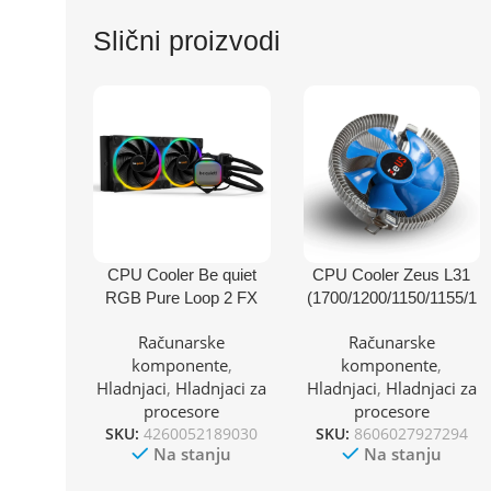
Slični proizvodi
CPU Cooler Be quiet
CPU Cooler Zeus L31
RGB Pure Loop 2 FX
(1700/1200/1150/1155/1
280mm BW014
156/775/FM1/2/AM2+/A
Računarske
Računarske
(AM4,AM5,1700,1200,2
M3+/AM4) TDP 65W
komponente
,
komponente
,
066,1150,1151,1155,201
Hladnjaci
,
Hladnjaci za
Hladnjaci
,
Hladnjaci za
1)
procesore
procesore
SKU:
4260052189030
SKU:
8606027927294
Na stanju
Na stanju