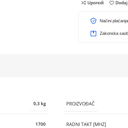
Uporedi
Dodaj 
Načini plaćanja
Zakonska saob
PROIZVOĐAČ
0,3 kg
RADNI TAKT [MHZ]
1700