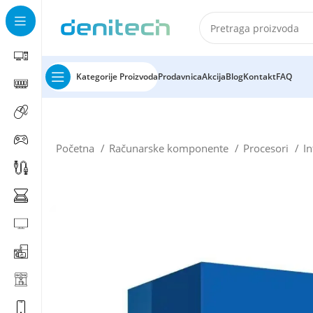
Kategorije Proizvoda
Prodavnica
Akcija
Blog
Kontakt
FAQ
Početna
Računarske komponente
Procesori
In