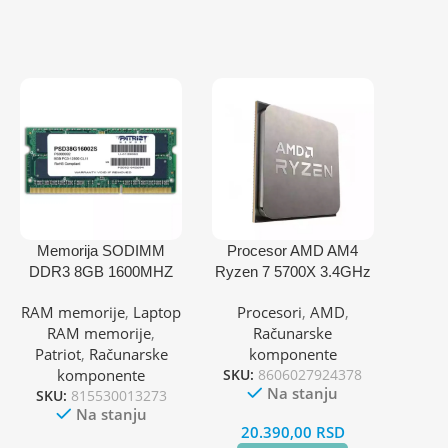
Memorija SODIMM
Procesor AMD AM4
DDR3 8GB 1600MHZ
Ryzen 7 5700X 3.4GHz
Patriot Signature
– Tray
RAM memorije
,
Laptop
Procesori
,
AMD
,
PSD38G16002S
RAM memorije
,
Računarske
Patriot
,
Računarske
komponente
komponente
SKU:
8606027924378
Na stanju
SKU:
815530013273
Na stanju
20.390,00
RSD