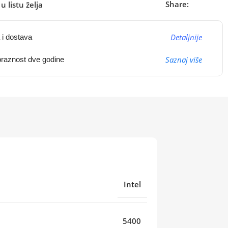
Share:
u listu želja
Detaljnije
 i dostava
Saznaj više
raznost dve godine
Intel
5400