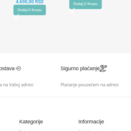
4.690,00
RSD
Dodaj U Korpu
Dodaj U Korpu
ostava
Sigurno plaćanje
a na Vašoj adresi
Plaćanje pouzećem na adresi
Kategorije
Informacije