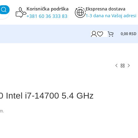
Korisnička podrška
Ekspresna dostava
1-3 dana na Vašoj adresi
+381 60 36 333 83
0,00
RSD
 Intel i7-14700 5.4 GHz
m.