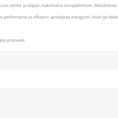
 ovo ležište, pružajući maksimalnu kompatibilnost i fleksibilnost.
ne performanse uz efikasno upravljanje energijom, čineći ga ideal
ciji proizvoda.