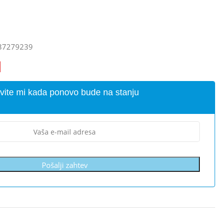
37279239
vite mi kada ponovo bude na stanju
Pošalji zahtev