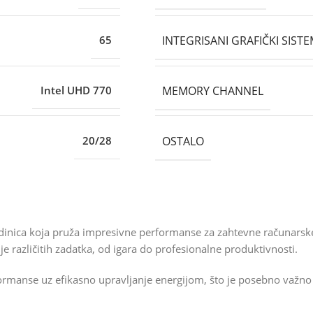
INTEGRISANI GRAFIČKI SIST
65
MEMORY CHANNEL
Intel UHD 770
OSTALO
20/28
edinica koja pruža impresivne performanse za zahtevne računarsk
 različitih zadatka, od igara do profesionalne produktivnosti.
ormanse uz efikasno upravljanje energijom, što je posebno važno 