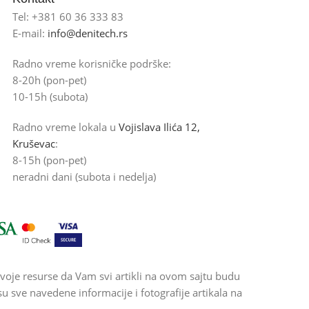
Tel: +381 60 36 333 83
E-mail:
info@denitech.rs
Radno vreme korisničke podrške:
8-20h (pon-pet)
10-15h (subota)
Radno vreme lokala u
Vojislava Ilića 12,
Kruševac
:
8-15h (pon-pet)
neradni dani (subota i nedelja)
voje resurse da Vam svi artikli na ovom sajtu budu
 sve navedene informacije i fotografije artikala na