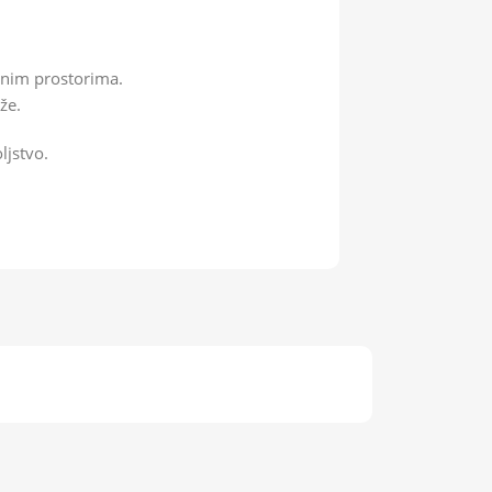
čenim prostorima.
že.
ljstvo.