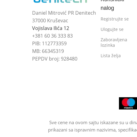
nalog
Daniel Mitrović PR Denitech
Registrujte se
37000 Kruševac
Vojislava Ilića 12
Ulogujte se
+381 60 36 333 83
Zaboravljena
PIB: 112773359
lozinka
MB: 66345319
Lista želja
PEPDV broj: 928480
Sve cene na ovom sajtu iskazane su u din
prikazani sa ispravnim nazivima, specifika