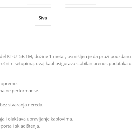
Siva
odel KT-UT5E.1M, dužine 1 metar, osmišljen je da pruži pouzdanu
mrežnim setupima, ovaj kabl osigurava stabilan prenos podataka 
e opreme.
imalne performanse.
 bez stvaranja nereda.
enja i olakšava upravljanje kablovima.
porta i skladištenja.