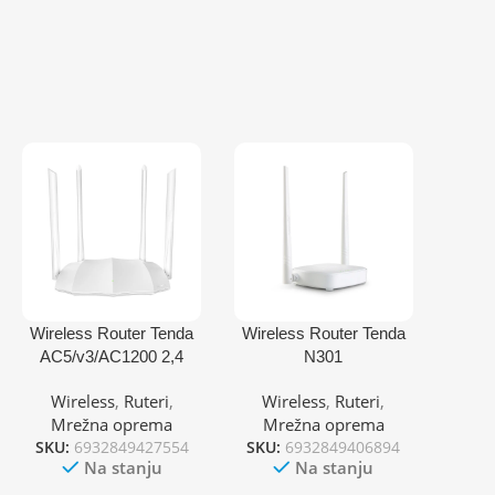
Wireless Router Tenda
Wireless Router Tenda
AC5/v3/AC1200 2,4
N301
GHz & 5
300Mbps/EXT2x5dB/rep
Wireless
,
Ruteri
,
Wireless
,
Ruteri
,
GHz/4x6dbi/1WAN/3LA
eater/2,4GHz/1WAN/3L
Mrežna oprema
Mrežna oprema
N/Repeater/AP
AN/client + AP
SKU:
6932849427554
SKU:
6932849406894
Na stanju
Na stanju