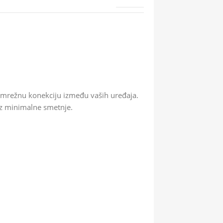
 mrežnu konekciju između vaših uređaja.
uz minimalne smetnje.