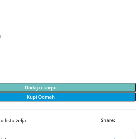
4
Dodaj u korpu
Kupi Odmah
Share:
u listu želja