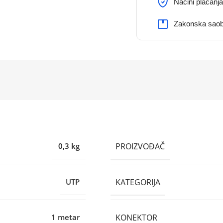
Načini plaćanja
Zakonska saob
PROIZVOĐAČ
0,3 kg
KATEGORIJA
UTP
KONEKTOR
1 metar