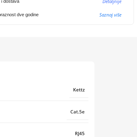
Detaljnije
 i dostava
Saznaj više
raznost dve godine
Kettz
Cat.5e
RJ45