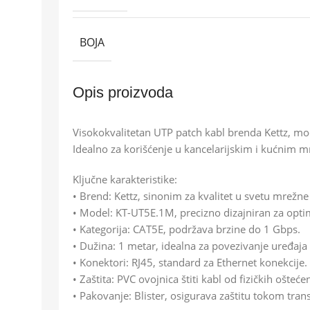
BOJA
Opis proizvoda
Visokokvalitetan UTP patch kabl brenda Kettz, m
Idealno za korišćenje u kancelarijskim i kućnim 
Ključne karakteristike:
• Brend: Kettz, sinonim za kvalitet u svetu mrežn
• Model: KT-UT5E.1M, precizno dizajniran za opt
• Kategorija: CAT5E, podržava brzine do 1 Gbps.
• Dužina: 1 metar, idealna za povezivanje uređaja
• Konektori: RJ45, standard za Ethernet konekcije.
• Zaštita: PVC ovojnica štiti kabl od fizičkih ošteć
• Pakovanje: Blister, osigurava zaštitu tokom trans