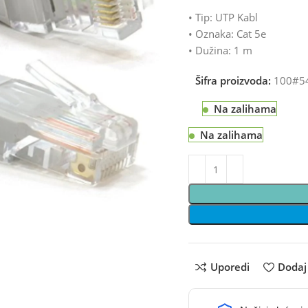
• Tip: UTP Kabl
• Oznaka: Cat 5e
• Dužina: 1 m
Šifra proizvoda:
100#5
Na zalihama
Na zalihama
Uporedi
Dodaj 