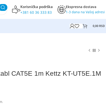
Korisnička podrška
Ekspresna dostava
1-3 dana na Vašoj adresi
+381 60 36 333 83
0,00
RSD
abl CAT5E 1m Kettz KT-UT5E.1M
m.