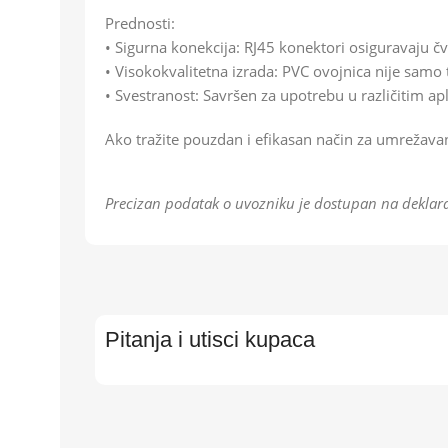
Prednosti:
• Sigurna konekcija: RJ45 konektori osiguravaju č
• Visokokvalitetna izrada: PVC ovojnica nije samo 
• Svestranost: Savršen za upotrebu u različitim apl
Ako tražite pouzdan i efikasan način za umrežavan
Precizan podatak o uvozniku je dostupan na deklara
Pitanja i utisci kupaca