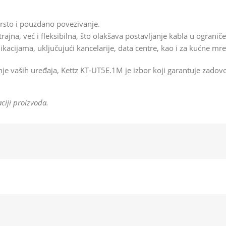
vrsto i pouzdano povezivanje.
trajna, već i fleksibilna, što olakšava postavljanje kabla u ograni
ikacijama, uključujući kancelarije, data centre, kao i za kućne mre
je vaših uređaja, Kettz KT-UT5E.1M je izbor koji garantuje zadovo
ciji proizvoda.