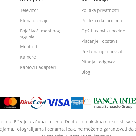
Televizori
Politika privatnosti
Klima uređaji
Politika o kolačićima
Pojačivači mobilnog
Opšti uslovi kupovine
signala
Plaćanje i dostava
Monitori
Reklamacije i povrat
Kamere
Pitanja i odgovori
Kablovi i adapteri
Blog
arima. PDV je uračunat u cenu. Denitech maksimalno koristi sve s
cijama, fotografijama i cenama. Ipak, ne možemo garantovati da su
ovom sajtu u potpunosti ispravne.