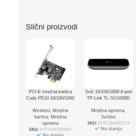
Slični proizvodi
PCI-E mrežna kartica
Svič 10/100/1000 8-port
Cudy PE10 10/100/1000
TP-Link TL-SG1008D
Wireless
,
Mrežne
Mrežna oprema
,
kartice
,
Mrežna
Svičevi
oprema
SKU:
6935364092313
Na stanju
SKU:
6971690790493
Na stanju