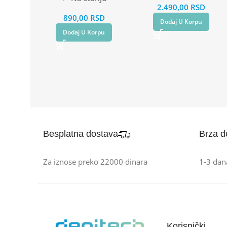
2.490,00
RSD
890,00
RSD
Dodaj U Korpu
Dodaj U Korpu
Besplatna dostava
Brza d
Za iznose preko 22000 dinara
1-3 dan
Korisnički