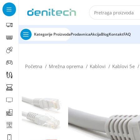
Kategorije Proizvoda
Prodavnica
Akcija
Blog
Kontakt
FAQ
Početna
Mrežna oprema
Kablovi
Kablovi 5e