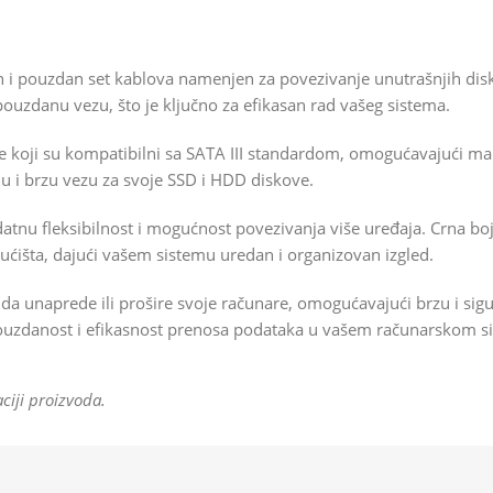
n i pouzdan set kablova namenjen za povezivanje unutrašnjih di
ouzdanu vezu, što je ključno za efikasan rad vašeg sistema.
 koji su kompatibilni sa SATA III standardom, omogućavajući m
lnu i brzu vezu za svoje SSD i HDD diskove.
odatnu fleksibilnost i mogućnost povezivanja više uređaja. Crna 
ućišta, dajući vašem sistemu uredan i organizovan izgled.
e da unaprede ili prošire svoje računare, omogućavajući brzu i sig
pouzdanost i efikasnost prenosa podataka u vašem računarskom s
ciji proizvoda.