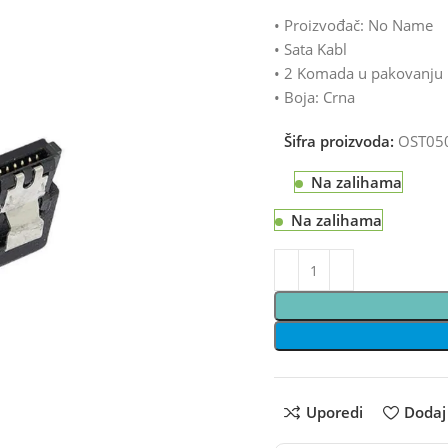
• Proizvođač: No Name
• Sata Kabl
• 2 Komada u pakovanju
• Boja: Crna
Šifra proizvoda:
OST05
Na zalihama
Na zalihama
Uporedi
Dodaj 