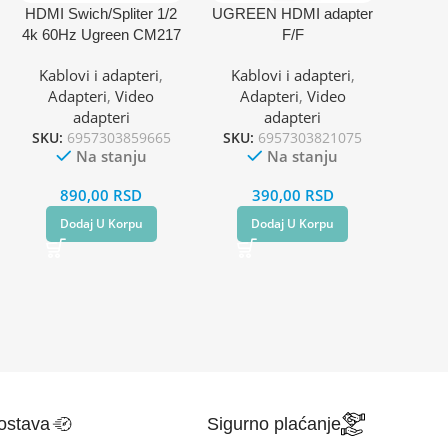
HDMI Swich/Spliter 1/2
UGREEN HDMI adapter
4k 60Hz Ugreen CM217
F/F
Kablovi i adapteri
,
Kablovi i adapteri
,
Adapteri
,
Video
Adapteri
,
Video
adapteri
adapteri
SKU:
6957303859665
SKU:
6957303821075
Na stanju
Na stanju
890,00
RSD
390,00
RSD
Dodaj U Korpu
Dodaj U Korpu
ostava
Sigurno plaćanje