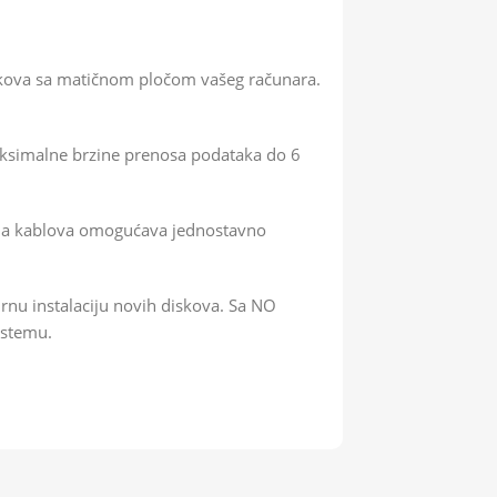
skova sa matičnom pločom vašeg računara.
aksimalne brzine prenosa podataka do 6
boja kablova omogućava jednostavno
urnu instalaciju novih diskova. Sa NO
istemu.