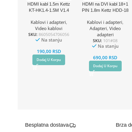
HDMI kabl 1.5m Kettz
HDMI na DVI kabl 18+1
KT-HK1.4-1.5M V1.4
PIN 1.8m Kettz HDD-18
1080p
Kablovi i adapteri
,
Kablovi i adapteri
,
Video kablovi
Adapteri
,
Video
SKU:
8605054706056
adapteri
Na stanju
SKU:
101#08
Na stanju
190,00
RSD
690,00
RSD
Dodaj U Korpu
Dodaj U Korpu
Besplatna dostava
Brza d