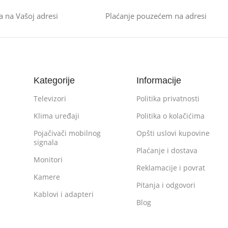
a na Vašoj adresi
Plaćanje pouzećem na adresi
Kategorije
Informacije
Televizori
Politika privatnosti
Klima uređaji
Politika o kolačićima
Pojačivači mobilnog
Opšti uslovi kupovine
signala
Plaćanje i dostava
Monitori
Reklamacije i povrat
Kamere
Pitanja i odgovori
Kablovi i adapteri
Blog