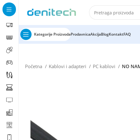
Kategorije Proizvoda
Prodavnica
Akcija
Blog
Kontakt
FAQ
Početna
Kablovi i adapteri
PC kablovi
NO NAME