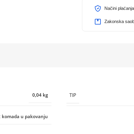
Načini plaćanja
Zakonska saob
TIP
0,04 kg
2 komada u pakovanju