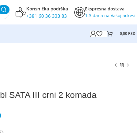
Korisnička podrška
Ekspresna dostava
1-3 dana na Vašoj adresi
+381 60 36 333 83
0,00
RSD
 SATA III crni 2 komada
D
m.