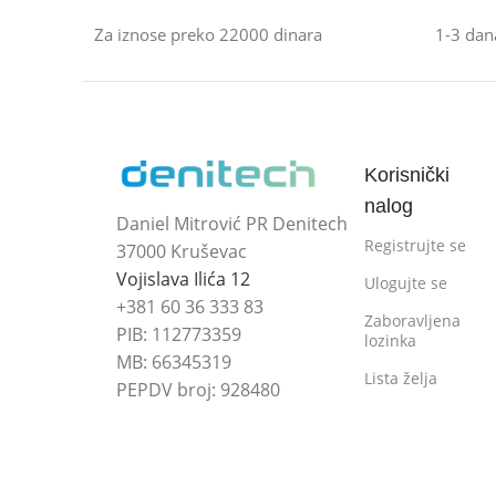
Za iznose preko 22000 dinara
1-3 dan
Korisnički
nalog
Daniel Mitrović PR Denitech
Registrujte se
37000 Kruševac
Vojislava Ilića 12
Ulogujte se
+381 60 36 333 83
Zaboravljena
PIB: 112773359
lozinka
MB: 66345319
Lista želja
PEPDV broj: 928480