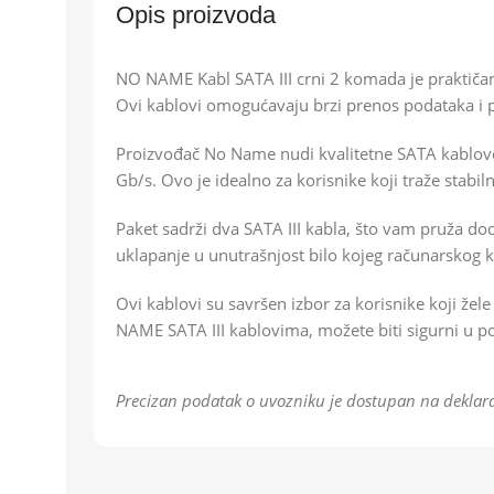
Opis proizvoda
NO NAME Kabl SATA III crni 2 komada je praktiča
Ovi kablovi omogućavaju brzi prenos podataka i p
Proizvođač No Name nudi kvalitetne SATA kablove
Gb/s. Ovo je idealno za korisnike koji traže stabi
Paket sadrži dva SATA III kabla, što vam pruža d
uklapanje u unutrašnjost bilo kojeg računarskog k
Ovi kablovi su savršen izbor za korisnike koji žel
NAME SATA III kablovima, možete biti sigurni u 
Precizan podatak o uvozniku je dostupan na deklara