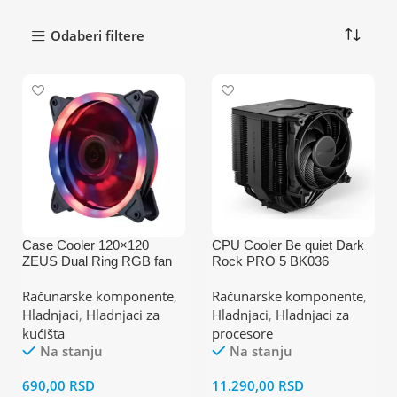
Odaberi filtere
Case Cooler 120×120
CPU Cooler Be quiet Dark
ZEUS Dual Ring RGB fan
Rock PRO 5 BK036
(AM4,AM5,1151,1150,1155,
1200,1700)/TDP-270W
Računarske komponente
,
Računarske komponente
,
Hladnjaci
,
Hladnjaci za
Hladnjaci
,
Hladnjaci za
kućišta
procesore
Na stanju
Na stanju
690,00
RSD
11.290,00
RSD