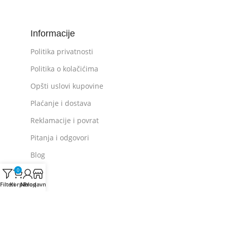
Informacije
Politika privatnosti
Politika o kolačićima
Opšti uslovi kupovine
Plaćanje i dostava
Reklamacije i povrat
Pitanja i odgovori
Blog
0
Filteri
Korpa
Nalog
Prodavnica
Kontakt
Tel: +381 60 36 333 83
E-mail:
info@denitech.rs