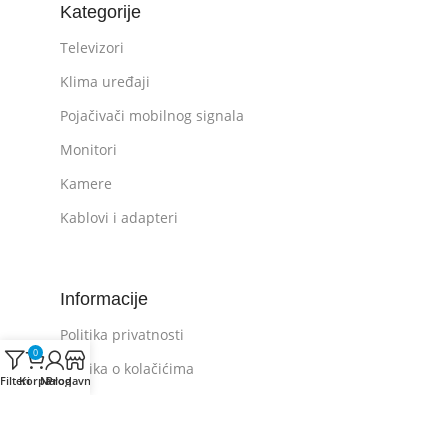
Kategorije
Televizori
Klima uređaji
Pojačivači mobilnog signala
Monitori
Kamere
Kablovi i adapteri
Informacije
Politika privatnosti
0
Politika o kolačićima
Filteri
Korpa
Nalog
Prodavnica
Opšti uslovi kupovine
Plaćanje i dostava