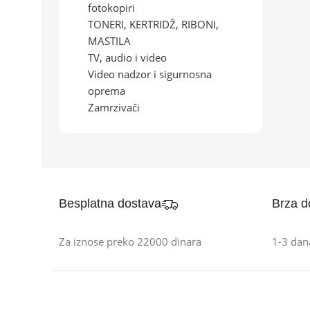
fotokopiri
TONERI, KERTRIDŽ, RIBONI,
MASTILA
TV, audio i video
Video nadzor i sigurnosna
oprema
Zamrzivači
Besplatna dostava
Brza d
Za iznose preko 22000 dinara
1-3 dan