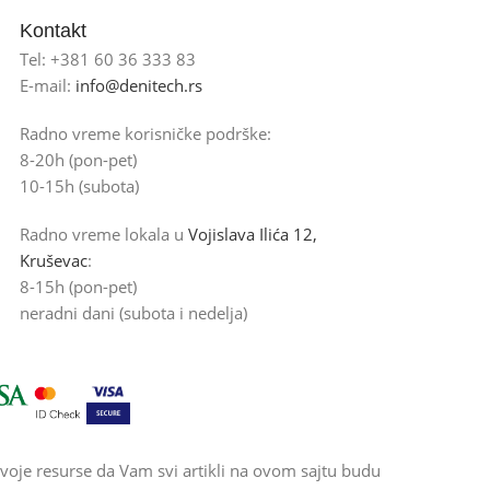
Kontakt
Tel: +381 60 36 333 83
E-mail:
info@denitech.rs
Radno vreme korisničke podrške:
8-20h (pon-pet)
10-15h (subota)
Radno vreme lokala u
Vojislava Ilića 12,
Kruševac
:
8-15h (pon-pet)
neradni dani (subota i nedelja)
voje resurse da Vam svi artikli na ovom sajtu budu