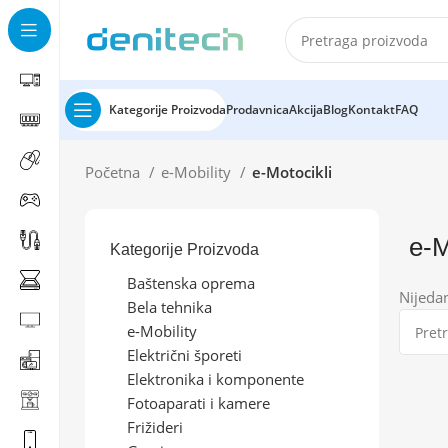
Kategorije Proizvoda
Prodavnica
Akcija
Blog
Kontakt
FAQ
Početna
e-Mobility
e-Motocikli
e-M
Kategorije Proizvoda
Baštenska oprema
Nijeda
Bela tehnika
e-Mobility
Električni šporeti
Elektronika i komponente
Fotoaparati i kamere
Frižideri