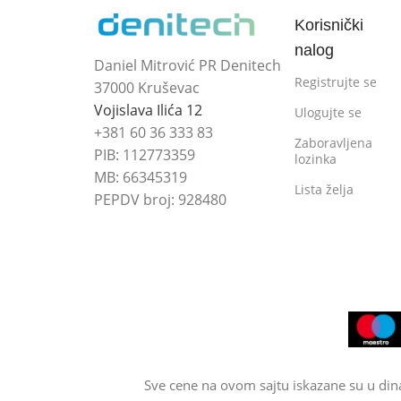
Korisnički
nalog
Daniel Mitrović PR Denitech
Registrujte se
37000 Kruševac
Vojislava Ilića 12
Ulogujte se
+381 60 36 333 83
Zaboravljena
PIB: 112773359
lozinka
MB: 66345319
Lista želja
PEPDV broj: 928480
Sve cene na ovom sajtu iskazane su u din