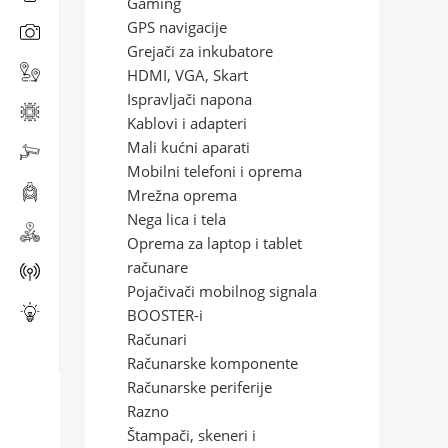
Gaming
GPS navigacije
Grejači za inkubatore
HDMI, VGA, Skart
Ispravljači napona
Kablovi i adapteri
Mali kućni aparati
Mobilni telefoni i oprema
Mrežna oprema
Nega lica i tela
Oprema za laptop i tablet
računare
Pojačivači mobilnog signala
BOOSTER-i
Računari
Računarske komponente
Računarske periferije
Razno
Štampači, skeneri i