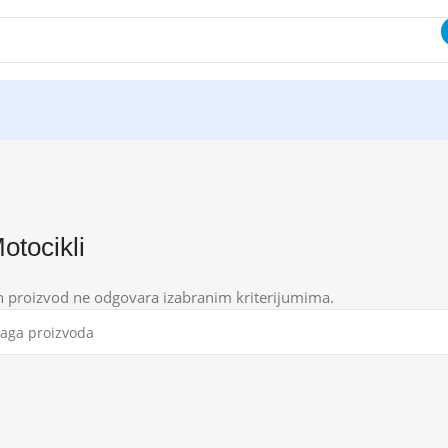
otocikli
n proizvod ne odgovara izabranim kriterijumima.