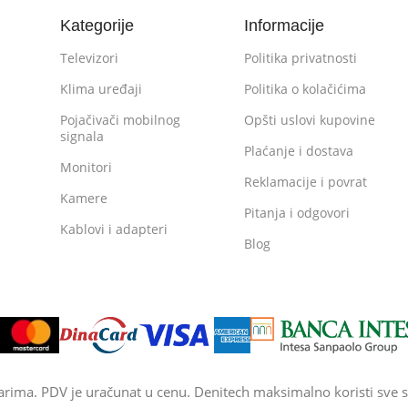
Kategorije
Informacije
Televizori
Politika privatnosti
Klima uređaji
Politika o kolačićima
Pojačivači mobilnog
Opšti uslovi kupovine
signala
Plaćanje i dostava
Monitori
Reklamacije i povrat
Kamere
Pitanja i odgovori
Kablovi i adapteri
Blog
arima. PDV je uračunat u cenu. Denitech maksimalno koristi sve s