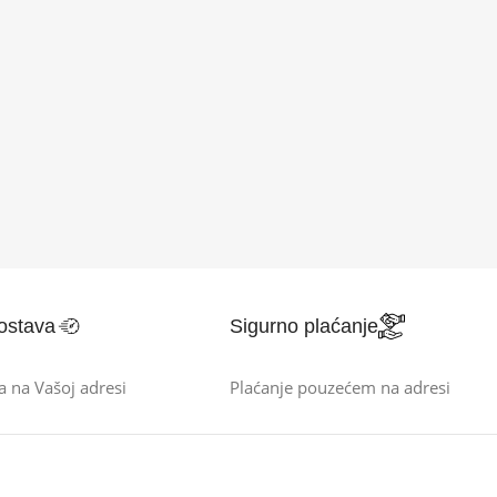
ostava
Sigurno plaćanje
a na Vašoj adresi
Plaćanje pouzećem na adresi