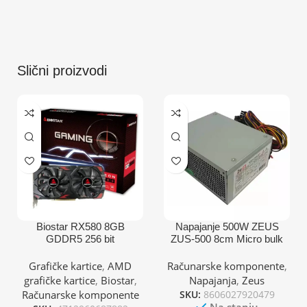
Slični proizvodi
Biostar RX580 8GB
Napajanje 500W ZEUS
GDDR5 256 bit
ZUS-500 8cm Micro bulk
2XDP/HDMI grafička
kartica
Grafičke kartice
,
AMD
Računarske komponente
,
grafičke kartice
,
Biostar
,
Napajanja
,
Zeus
Računarske komponente
SKU:
8606027920479
Na stanju