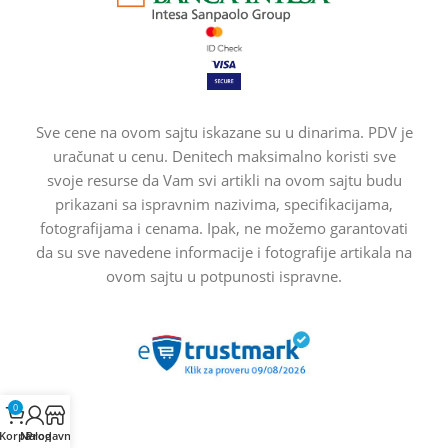
Sve cene na ovom sajtu iskazane su u dinarima. PDV je
uračunat u cenu. Denitech maksimalno koristi sve
svoje resurse da Vam svi artikli na ovom sajtu budu
prikazani sa ispravnim nazivima, specifikacijama,
fotografijama i cenama. Ipak, ne možemo garantovati
da su sve navedene informacije i fotografije artikala na
ovom sajtu u potpunosti ispravne.
0
Korpa
Nalog
Prodavnica