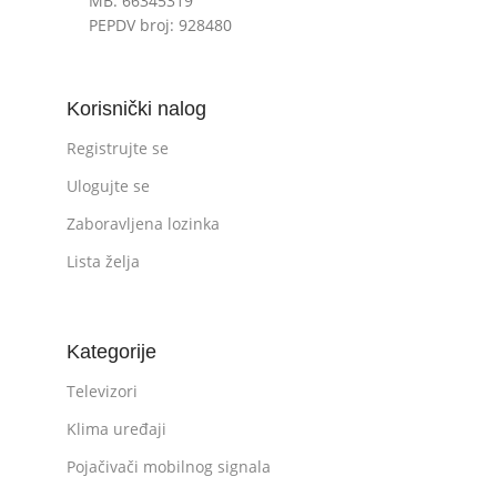
MB: 66345319
PEPDV broj: 928480
Korisnički nalog
Registrujte se
Ulogujte se
Zaboravljena lozinka
Lista želja
Kategorije
Televizori
Klima uređaji
Pojačivači mobilnog signala