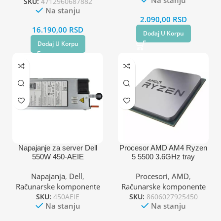
SKU:
4712960687882
Na stanju
2.090,00
RSD
16.190,00
RSD
Dodaj U Korpu
Dodaj U Korpu
Napajanje za server Dell
Procesor AMD AM4 Ryzen
550W 450-AEIE
5 5500 3.6GHz tray
Napajanja
,
Dell
,
Procesori
,
AMD
,
Računarske komponente
Računarske komponente
SKU:
450AEIE
SKU:
8606027925450
Na stanju
Na stanju