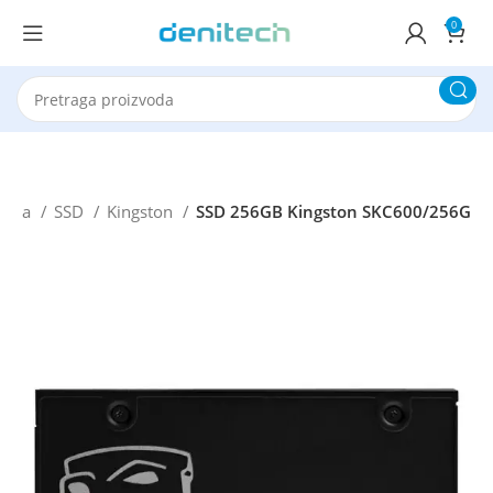
0
ataka
SSD
Kingston
SSD 256GB Kingston SKC600/256G