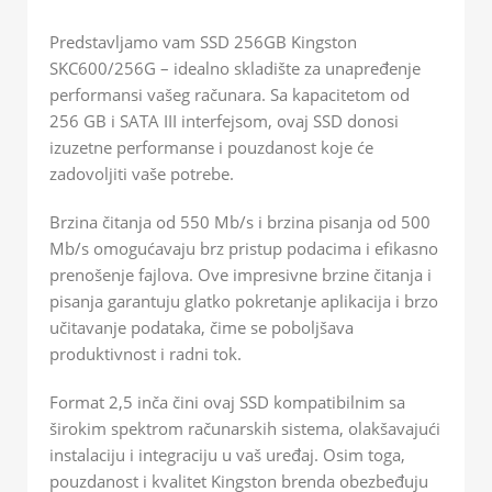
Predstavljamo vam SSD 256GB Kingston
SKC600/256G – idealno skladište za unapređenje
performansi vašeg računara. Sa kapacitetom od
256 GB i SATA III interfejsom, ovaj SSD donosi
izuzetne performanse i pouzdanost koje će
zadovoljiti vaše potrebe.
Brzina čitanja od 550 Mb/s i brzina pisanja od 500
Mb/s omogućavaju brz pristup podacima i efikasno
prenošenje fajlova. Ove impresivne brzine čitanja i
pisanja garantuju glatko pokretanje aplikacija i brzo
učitavanje podataka, čime se poboljšava
produktivnost i radni tok.
Format 2,5 inča čini ovaj SSD kompatibilnim sa
širokim spektrom računarskih sistema, olakšavajući
instalaciju i integraciju u vaš uređaj. Osim toga,
pouzdanost i kvalitet Kingston brenda obezbeđuju