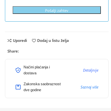
Pošalji zahtev
Uporedi
Dodaj u listu želja
Share:
Načini plaćanja i
Detaljnije
dostava
Zakonska saobraznost
Saznaj više
dve godine