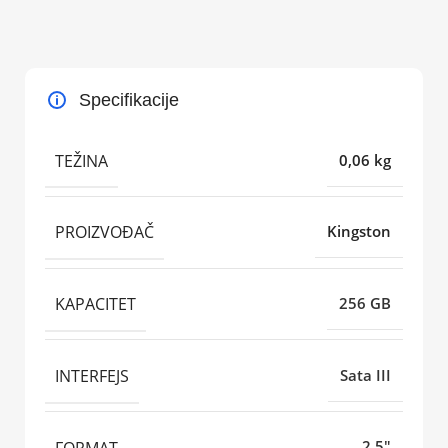
Specifikacije
TEŽINA
0,06 kg
PROIZVOĐAČ
Kingston
KAPACITET
256 GB
INTERFEJS
Sata III
FORMAT
2.5"