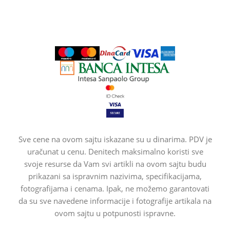
Sve cene na ovom sajtu iskazane su u dinarima. PDV je
uračunat u cenu. Denitech maksimalno koristi sve
svoje resurse da Vam svi artikli na ovom sajtu budu
prikazani sa ispravnim nazivima, specifikacijama,
fotografijama i cenama. Ipak, ne možemo garantovati
da su sve navedene informacije i fotografije artikala na
ovom sajtu u potpunosti ispravne.