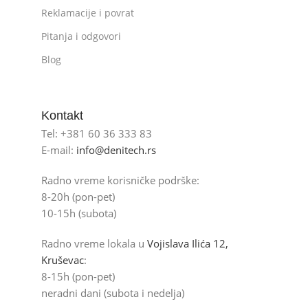
Reklamacije i povrat
Pitanja i odgovori
Blog
Kontakt
Tel: +381 60 36 333 83
E-mail:
info@denitech.rs
Radno vreme korisničke podrške:
8-20h (pon-pet)
10-15h (subota)
Radno vreme lokala u
Vojislava Ilića 12,
Kruševac
:
8-15h (pon-pet)
neradni dani (subota i nedelja)