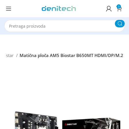
0
Biostar
Matična ploča AM5 Biostar B650MT HDMI/DP/M.2