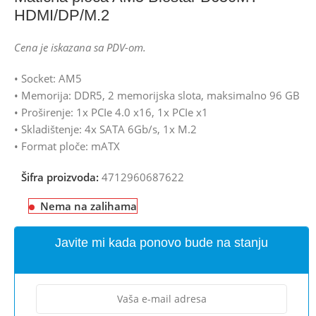
HDMI/DP/M.2
Cena je iskazana sa PDV-om.
• Socket: AM5
• Memorija: DDR5, 2 memorijska slota, maksimalno 96 GB
• Proširenje: 1x PCIe 4.0 x16, 1x PCIe x1
• Skladištenje: 4x SATA 6Gb/s, 1x M.2
• Format ploče: mATX
Šifra proizvoda:
4712960687622
Nema na zalihama
Javite mi kada ponovo bude na stanju