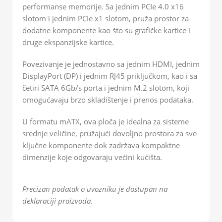
performanse memorije. Sa jednim PCIe 4.0 x16
slotom i jednim PCIe x1 slotom, pruža prostor za
dodatne komponente kao što su grafičke kartice i
druge ekspanzijske kartice.
Povezivanje je jednostavno sa jednim HDMI, jednim
DisplayPort (DP) i jednim RJ45 priključkom, kao i sa
četiri SATA 6Gb/s porta i jednim M.2 slotom, koji
omogućavaju brzo skladištenje i prenos podataka.
U formatu mATX, ova ploča je idealna za sisteme
srednje veličine, pružajući dovoljno prostora za sve
ključne komponente dok zadržava kompaktne
dimenzije koje odgovaraju većini kućišta.
Precizan podatak o uvozniku je dostupan na
deklaraciji proizvoda.