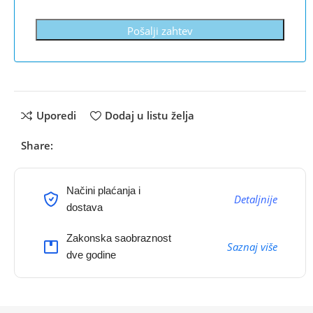
Pošalji zahtev
Uporedi
Dodaj u listu želja
Share:
Načini plaćanja i
Detaljnije
dostava
Zakonska saobraznost
Saznaj više
dve godine