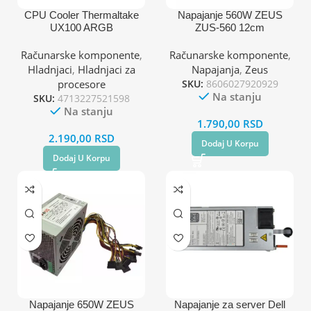
CPU Cooler Thermaltake
Napajanje 560W ZEUS
UX100 ARGB
ZUS-560 12cm
1700/1200/AM4/AM5
Računarske komponente
,
Računarske komponente
,
Hladnjaci
,
Hladnjaci za
Napajanja
,
Zeus
procesore
SKU:
8606027920929
Na stanju
SKU:
4713227521598
Na stanju
1.790,00
RSD
2.190,00
RSD
Dodaj U Korpu
Dodaj U Korpu
Napajanje 650W ZEUS
Napajanje za server Dell