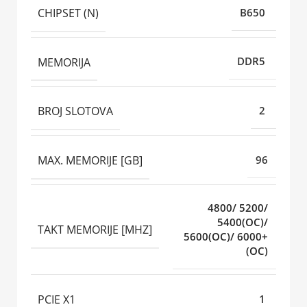
CHIPSET (N)
B650
MEMORIJA
DDR5
BROJ SLOTOVA
2
MAX. MEMORIJE [GB]
96
4800/ 5200/
5400(OC)/
TAKT MEMORIJE [MHZ]
5600(OC)/ 6000+
(OC)
PCIE X1
1