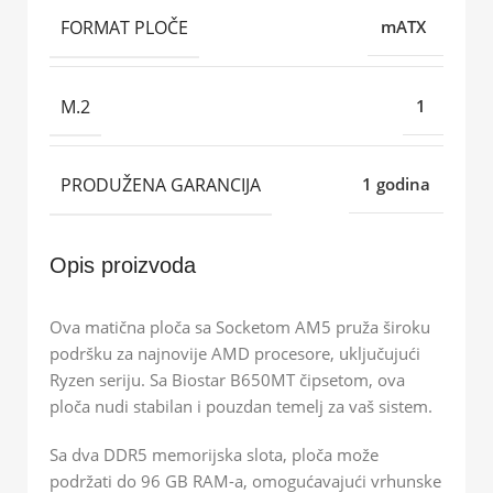
FORMAT PLOČE
mATX
M.2
1
PRODUŽENA GARANCIJA
1 godina
Opis proizvoda
Ova matična ploča sa Socketom AM5 pruža široku
podršku za najnovije AMD procesore, uključujući
Ryzen seriju. Sa Biostar B650MT čipsetom, ova
ploča nudi stabilan i pouzdan temelj za vaš sistem.
Sa dva DDR5 memorijska slota, ploča može
podržati do 96 GB RAM-a, omogućavajući vrhunske