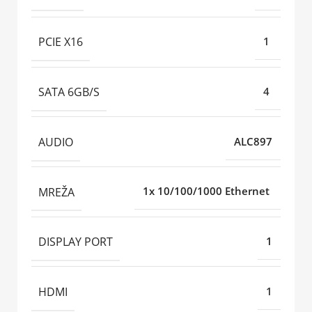
PCIE X16
1
SATA 6GB/S
4
AUDIO
ALC897
MREŽA
1x 10/100/1000 Ethernet
DISPLAY PORT
1
HDMI
1