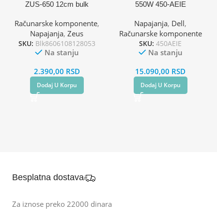
ZUS-650 12cm bulk
550W 450-AEIE
Računarske komponente
,
Napajanja
,
Dell
,
Napajanja
,
Zeus
Računarske komponente
SKU:
Blk8606108128053
SKU:
450AEIE
Na stanju
Na stanju
2.390,00
RSD
15.090,00
RSD
Dodaj U Korpu
Dodaj U Korpu
Besplatna dostava
Za iznose preko 22000 dinara