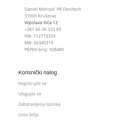
Daniel Mitrović PR Denitech
37000 Kruševac
Vojislava Ilića 12
+381 60 36 333 83
PIB: 112773359
MB: 66345319
PEPDV broj: 928480
Korisnički nalog
Registrujte se
Ulogujte se
Zaboravljena lozinka
Lista želja