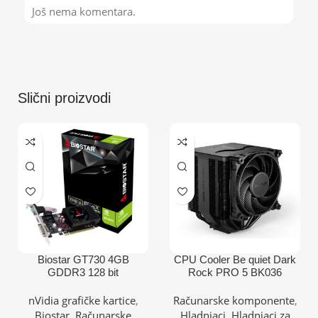
Još nema komentara.
Slični proizvodi
Biostar GT730 4GB
CPU Cooler Be quiet Dark
GDDR3 128 bit
Rock PRO 5 BK036
DVI/VGA/HDMI grafička
(AM4,AM5,1151,1150,1155,
kartica
1200,1700)/TDP-270W
nVidia grafičke kartice
,
Računarske komponente
,
Biostar
,
Računarske
Hladnjaci
,
Hladnjaci za