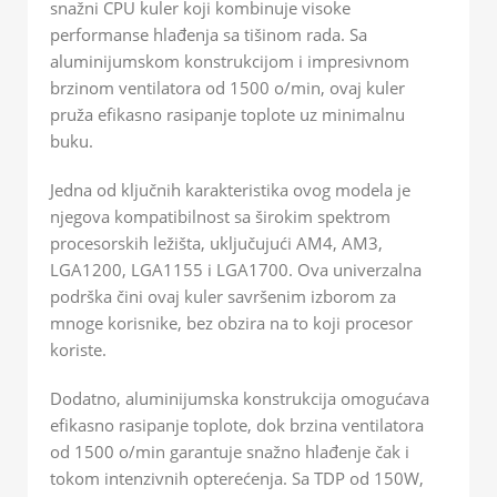
snažni CPU kuler koji kombinuje visoke
performanse hlađenja sa tišinom rada. Sa
aluminijumskom konstrukcijom i impresivnom
brzinom ventilatora od 1500 o/min, ovaj kuler
pruža efikasno rasipanje toplote uz minimalnu
buku.
Jedna od ključnih karakteristika ovog modela je
njegova kompatibilnost sa širokim spektrom
procesorskih ležišta, uključujući AM4, AM3,
LGA1200, LGA1155 i LGA1700. Ova univerzalna
podrška čini ovaj kuler savršenim izborom za
mnoge korisnike, bez obzira na to koji procesor
koriste.
Dodatno, aluminijumska konstrukcija omogućava
efikasno rasipanje toplote, dok brzina ventilatora
od 1500 o/min garantuje snažno hlađenje čak i
tokom intenzivnih opterećenja. Sa TDP od 150W,