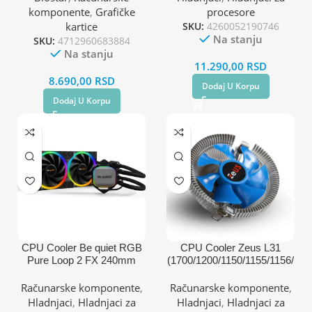
komponente
,
Grafičke
procesore
kartice
SKU:
4260052190746
Na stanju
SKU:
4712960683884
Na stanju
11.290,00
RSD
8.690,00
RSD
Dodaj U Korpu
Dodaj U Korpu
CPU Cooler Be quiet RGB
CPU Cooler Zeus L31
Pure Loop 2 FX 240mm
(1700/1200/1150/1155/1156/
BW013
775/FM1/2/AM2+/AM3+/A
(AM4,AM5,1700,1200,2066,
M4) TDP 65W
Računarske komponente
,
Računarske komponente
,
1150,1151,1155,2011)
Hladnjaci
,
Hladnjaci za
Hladnjaci
,
Hladnjaci za