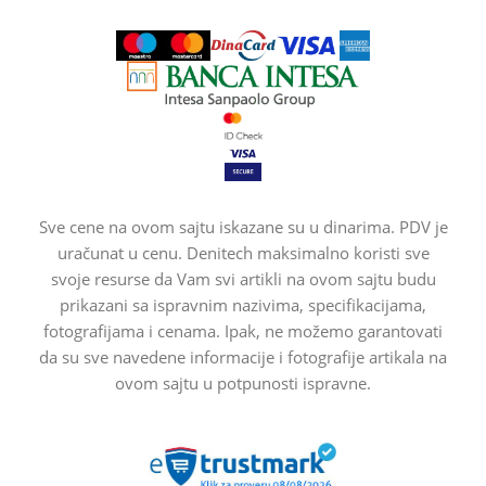
Sve cene na ovom sajtu iskazane su u dinarima. PDV je
uračunat u cenu. Denitech maksimalno koristi sve
svoje resurse da Vam svi artikli na ovom sajtu budu
prikazani sa ispravnim nazivima, specifikacijama,
fotografijama i cenama. Ipak, ne možemo garantovati
da su sve navedene informacije i fotografije artikala na
ovom sajtu u potpunosti ispravne.