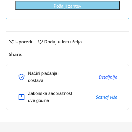
Pošalji zahtev
Uporedi
Dodaj u listu želja
Share:
Načini plaćanja i
Detaljnije
dostava
Zakonska saobraznost
Saznaj više
dve godine