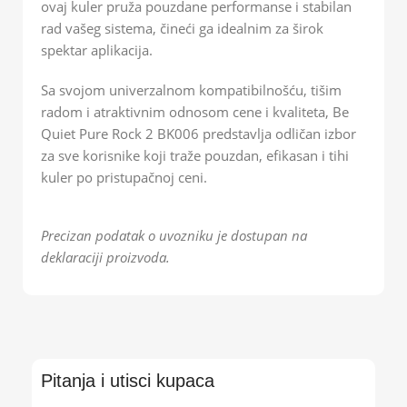
ovaj kuler pruža pouzdane performanse i stabilan
rad vašeg sistema, čineći ga idealnim za širok
spektar aplikacija.
Sa svojom univerzalnom kompatibilnošću, tišim
radom i atraktivnim odnosom cene i kvaliteta, Be
Quiet Pure Rock 2 BK006 predstavlja odličan izbor
za sve korisnike koji traže pouzdan, efikasan i tihi
kuler po pristupačnoj ceni.
Precizan podatak o uvozniku je dostupan na
deklaraciji proizvoda.
Pitanja i utisci kupaca