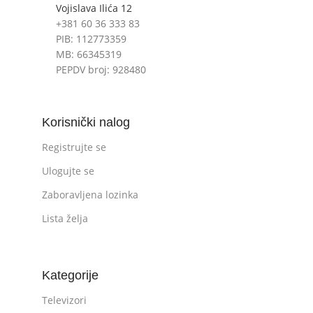
Vojislava Ilića 12
+381 60 36 333 83
PIB: 112773359
MB: 66345319
PEPDV broj: 928480
Korisnički nalog
Registrujte se
Ulogujte se
Zaboravljena lozinka
Lista želja
Kategorije
Televizori