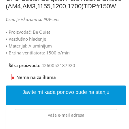
(AM4,AM3,1155,1200,1700)TDP#150W
Cena je iskazana sa PDV-om.
• Proizvođač: Be Quiet
• Vazdušno hlađenje
• Materijal: Aluminijum
• Brzina ventilatora: 1500 o/min
Šifra proizvoda:
4260052187920
Nema na zalihama
Javite mi kada ponovo bude na stanju