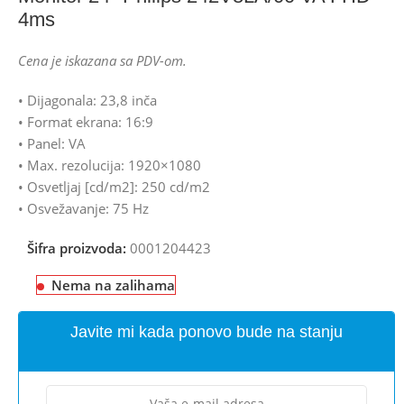
4ms
Cena je iskazana sa PDV-om.
• Dijagonala: 23,8 inča
• Format ekrana: 16:9
• Panel: VA
• Max. rezolucija: 1920×1080
• Osvetljaj [cd/m2]: 250 cd/m2
• Osvežavanje: 75 Hz
Šifra proizvoda:
0001204423
Nema na zalihama
Javite mi kada ponovo bude na stanju