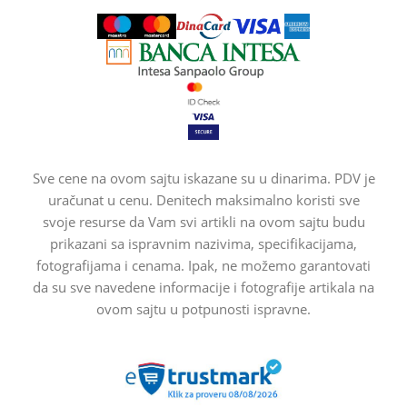
Sve cene na ovom sajtu iskazane su u dinarima. PDV je
uračunat u cenu. Denitech maksimalno koristi sve
svoje resurse da Vam svi artikli na ovom sajtu budu
prikazani sa ispravnim nazivima, specifikacijama,
fotografijama i cenama. Ipak, ne možemo garantovati
da su sve navedene informacije i fotografije artikala na
ovom sajtu u potpunosti ispravne.