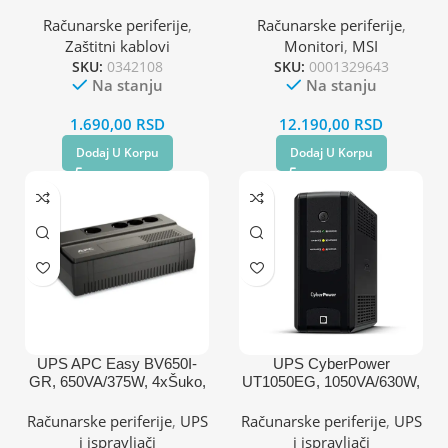
4xšuko/2xUSB
100Hz HDMI/DP/VGA
Računarske periferije
,
Računarske periferije
,
Zaštitni kablovi
Monitori
,
MSI
SKU:
0342108
SKU:
0001329643
Na stanju
Na stanju
1.690,00
RSD
12.190,00
RSD
Dodaj U Korpu
Dodaj U Korpu
UPS APC Easy BV650I-
UPS CyberPower
GR, 650VA/375W, 4xŠuko,
UT1050EG, 1050VA/630W,
AVR
line-int, šuko,desktop
Računarske periferije
,
UPS
Računarske periferije
,
UPS
i ispravljači
i ispravljači