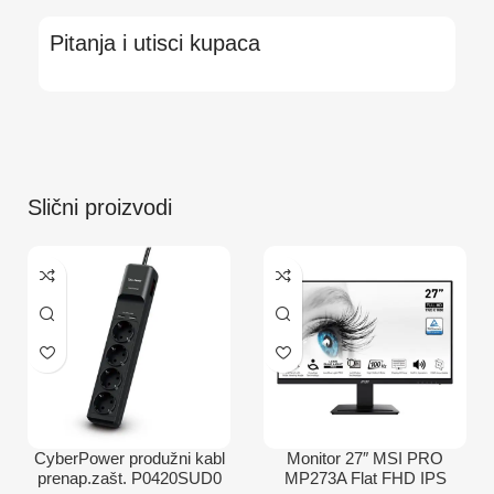
Pitanja i utisci kupaca
Slični proizvodi
CyberPower produžni kabl
Monitor 27″ MSI PRO
prenap.zašt. P0420SUD0
MP273A Flat FHD IPS