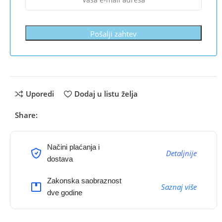
Pošalji zahtev
Uporedi
Dodaj u listu želja
Share:
Načini plaćanja i
Detaljnije
dostava
Zakonska saobraznost
Saznaj više
dve godine