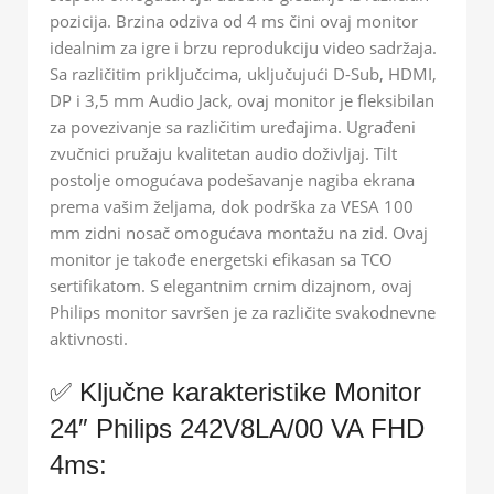
pozicija. Brzina odziva od 4 ms čini ovaj monitor
idealnim za igre i brzu reprodukciju video sadržaja.
Sa različitim priključcima, uključujući D-Sub, HDMI,
DP i 3,5 mm Audio Jack, ovaj monitor je fleksibilan
za povezivanje sa različitim uređajima. Ugrađeni
zvučnici pružaju kvalitetan audio doživljaj. Tilt
postolje omogućava podešavanje nagiba ekrana
prema vašim željama, dok podrška za VESA 100
mm zidni nosač omogućava montažu na zid. Ovaj
monitor je takođe energetski efikasan sa TCO
sertifikatom. S elegantnim crnim dizajnom, ovaj
Philips monitor savršen je za različite svakodnevne
aktivnosti.
✅ Ključne karakteristike Monitor
24″ Philips 242V8LA/00 VA FHD
4ms: