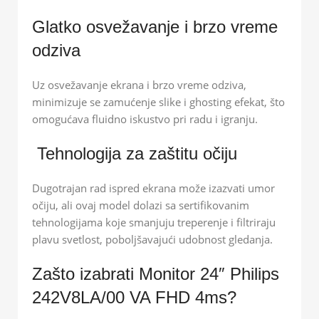
Glatko osvežavanje i brzo vreme
odziva
Uz osvežavanje ekrana i brzo vreme odziva,
minimizuje se zamućenje slike i ghosting efekat, što
omogućava fluidno iskustvo pri radu i igranju.
️ Tehnologija za zaštitu očiju
Dugotrajan rad ispred ekrana može izazvati umor
očiju, ali ovaj model dolazi sa sertifikovanim
tehnologijama koje smanjuju treperenje i filtriraju
plavu svetlost, poboljšavajući udobnost gledanja.
Zašto izabrati Monitor 24″ Philips
242V8LA/00 VA FHD 4ms?