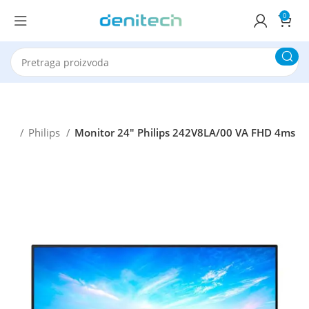
0
ori
Philips
Monitor 24″ Philips 242V8LA/00 VA FHD 4ms