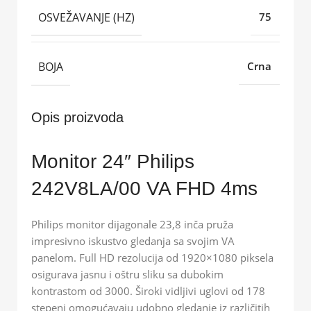
OSVEŽAVANJE (HZ)
75
BOJA
Crna
Opis proizvoda
Monitor 24″ Philips
242V8LA/00 VA FHD 4ms
Philips monitor dijagonale 23,8 inča pruža
impresivno iskustvo gledanja sa svojim VA
panelom. Full HD rezolucija od 1920×1080 piksela
osigurava jasnu i oštru sliku sa dubokim
kontrastom od 3000. Široki vidljivi uglovi od 178
stepeni omogućavaju udobno gledanje iz različitih