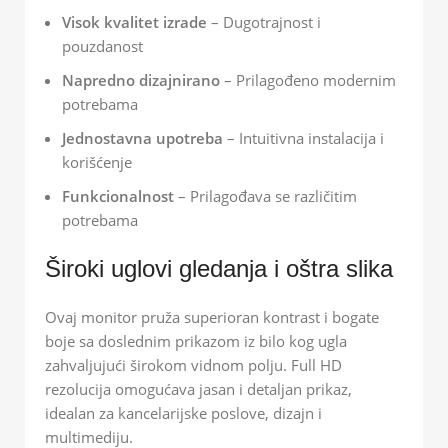
Visok kvalitet izrade
– Dugotrajnost i
pouzdanost
Napredno dizajnirano
– Prilagođeno modernim
potrebama
Jednostavna upotreba
– Intuitivna instalacija i
korišćenje
Funkcionalnost
– Prilagođava se različitim
potrebama
Široki uglovi gledanja i oštra slika
Ovaj monitor pruža superioran kontrast i bogate
boje sa doslednim prikazom iz bilo kog ugla
zahvaljujući širokom vidnom polju. Full HD
rezolucija omogućava jasan i detaljan prikaz,
idealan za kancelarijske poslove, dizajn i
multimediju.