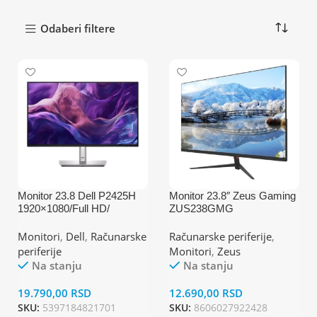
Odaberi filtere
Monitor 23.8 Dell P2425H
Monitor 23.8″ Zeus Gaming
1920×1080/Full HD/
ZUS238GMG
IPS/100Hz/5ms/HDMI/VGA
1920×1080/Full
/DP/4x USB/USB-C/Pivot
HD/IPS/165Hz/1ms/HDMI/
Monitori
,
Dell
,
Računarske
Računarske periferije
,
DP/USB/Zvučnici
periferije
Monitori
,
Zeus
Na stanju
Na stanju
19.790,00
RSD
12.690,00
RSD
SKU:
5397184821701
SKU:
8606027922428