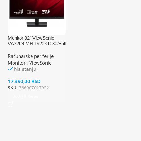
Monitor 32″ ViewSonic
VA3209-MH 1920×1080/Full
HD/IPS/75Hz/4ms/VGA/HD
MI/Zvučnici
Računarske periferije
,
Monitori
,
ViewSonic
Na stanju
17.390,00
RSD
SKU:
766907017922
Dodaj U Korpu