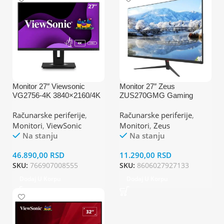
Monitor 27″ Viewsonic
Monitor 27″ Zeus
VG2756-4K 3840×2160/4K
ZUS270GMG Gaming
UHD/IPS/5ms/60Hz/2x
1920×1080/Full HD VA/165
HDMI/DP/3x USB/USB-
Hz/2ms/HDMI/DP/DVI/Fra
Računarske periferije
,
Računarske periferije
,
C/Pivot/Zvučnici
meless
Monitori
,
ViewSonic
Monitori
,
Zeus
Na stanju
Na stanju
46.890,00
RSD
11.290,00
RSD
SKU:
766907008555
SKU:
8606027927133
Dodaj U Korpu
Dodaj U Korpu