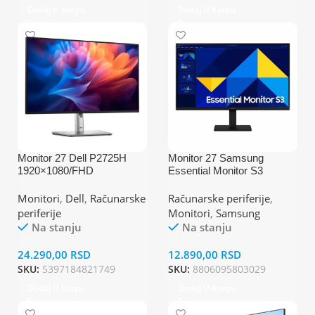
Dodaj U Korpu
Dodaj U Korpu
Monitor 27 Dell P2725H
Monitor 27 Samsung
1920×1080/FHD
Essential Monitor S3
IPS/100Hz/5ms/
LS27D300GAUXEN
HDMI/VGA/DP/4x
1920×1080/FHD
Monitori
,
Dell
,
Računarske
Računarske periferije
,
USB/USB-C/Pivot
IPS/100Hz/5ms/VGA/HDMI
periferije
Monitori
,
Samsung
Na stanju
Na stanju
24.290,00
RSD
12.890,00
RSD
SKU:
5397184821749
SKU:
8806095803029
Dodaj U Korpu
Dodaj U Korpu