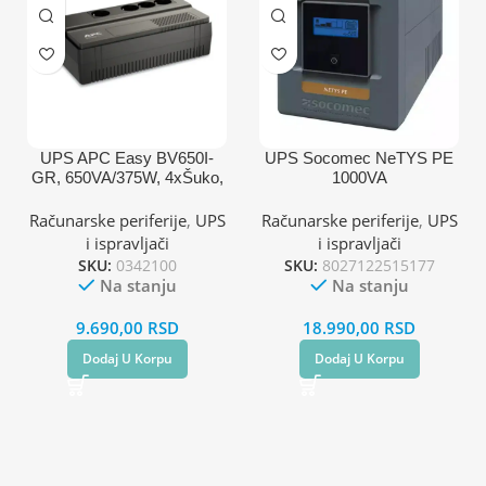
UPS APC Easy BV650I-
UPS Socomec NeTYS PE
GR, 650VA/375W, 4xŠuko,
1000VA
AVR
Računarske periferije
,
UPS
Računarske periferije
,
UPS
i ispravljači
i ispravljači
SKU:
0342100
SKU:
8027122515177
Na stanju
Na stanju
9.690,00
RSD
18.990,00
RSD
Dodaj U Korpu
Dodaj U Korpu