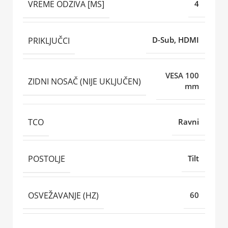
VREME ODZIVA [MS]
4
PRIKLJUČCI
D-Sub, HDMI
VESA 100
ZIDNI NOSAČ (NIJE UKLJUČEN)
mm
TCO
Ravni
POSTOLJE
Tilt
OSVEŽAVANJE (HZ)
60