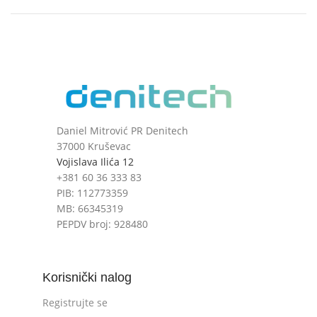
Daniel Mitrović PR Denitech
37000 Kruševac
Vojislava Ilića 12
+381 60 36 333 83
PIB: 112773359
MB: 66345319
PEPDV broj: 928480
Korisnički nalog
Registrujte se