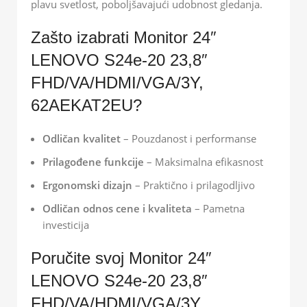
plavu svetlost, poboljšavajući udobnost gledanja.
Zašto izabrati Monitor 24″
LENOVO S24e-20 23,8″
FHD/VA/HDMI/VGA/3Y,
62AEKAT2EU?
Odličan kvalitet
– Pouzdanost i performanse
Prilagođene funkcije
– Maksimalna efikasnost
Ergonomski dizajn
– Praktično i prilagodljivo
Odličan odnos cene i kvaliteta
– Pametna
investicija
Poručite svoj Monitor 24″
LENOVO S24e-20 23,8″
FHD/VA/HDMI/VGA/3Y,