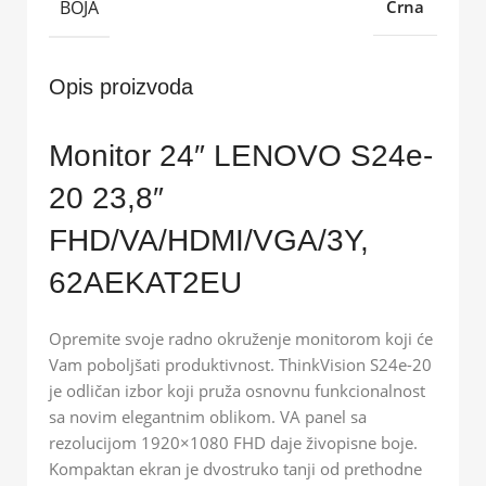
BOJA
Crna
Opis proizvoda
Monitor 24″ LENOVO S24e-
20 23,8″
FHD/VA/HDMI/VGA/3Y,
62AEKAT2EU
Opremite svoje radno okruženje monitorom koji će
Vam poboljšati produktivnost. ThinkVision S24e-20
je odličan izbor koji pruža osnovnu funkcionalnost
sa novim elegantnim oblikom. VA panel sa
rezolucijom 1920×1080 FHD daje živopisne boje.
Kompaktan ekran je dvostruko tanji od prethodne