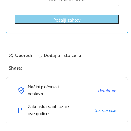
Pošalji zahtev
Uporedi
Dodaj u listu želja
Share:
Načini plaćanja i
Detaljnije
dostava
Zakonska saobraznost
Saznaj više
dve godine