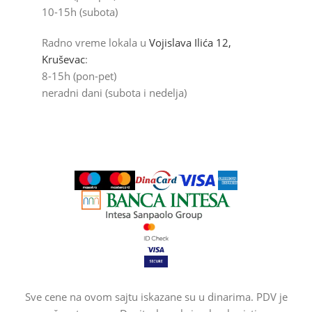
10-15h (subota)
Radno vreme lokala u
Vojislava Ilića 12,
Kruševac
:
8-15h (pon-pet)
neradni dani (subota i nedelja)
Sve cene na ovom sajtu iskazane su u dinarima. PDV je