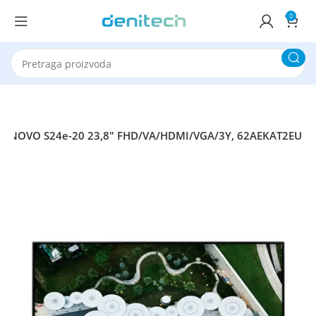
0
 LENOVO S24e-20 23,8″ FHD/VA/HDMI/VGA/3Y, 62AEKAT2EU