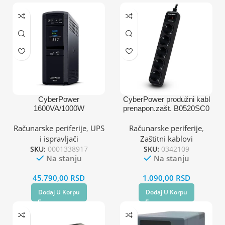
CyberPower
CyberPower produžni kabl
1600VA/1000W
prenapon.zašt. B0520SC0
CP1600EPFCLCD
5xšuko/1,8m
Računarske periferije
,
UPS
Računarske periferije
,
i ispravljači
Zaštitni kablovi
SKU:
0001338917
SKU:
0342109
Na stanju
Na stanju
45.790,00
RSD
1.090,00
RSD
Dodaj U Korpu
Dodaj U Korpu