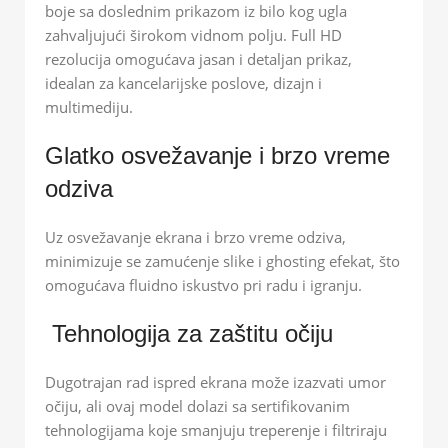
boje sa doslednim prikazom iz bilo kog ugla
zahvaljujući širokom vidnom polju. Full HD
rezolucija omogućava jasan i detaljan prikaz,
idealan za kancelarijske poslove, dizajn i
multimediju.
Glatko osvežavanje i brzo vreme
odziva
Uz osvežavanje ekrana i brzo vreme odziva,
minimizuje se zamućenje slike i ghosting efekat, što
omogućava fluidno iskustvo pri radu i igranju.
️ Tehnologija za zaštitu očiju
Dugotrajan rad ispred ekrana može izazvati umor
očiju, ali ovaj model dolazi sa sertifikovanim
tehnologijama koje smanjuju treperenje i filtriraju