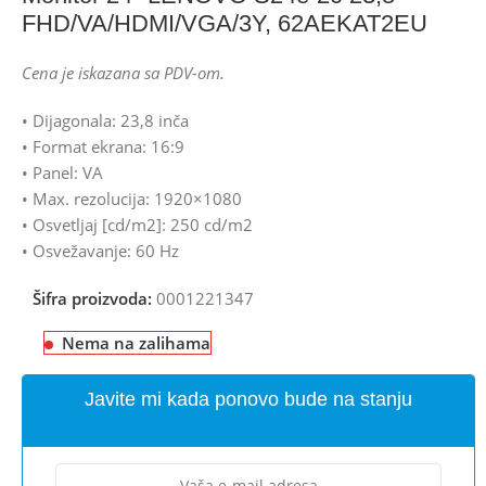
FHD/VA/HDMI/VGA/3Y, 62AEKAT2EU
Cena je iskazana sa PDV-om.
• Dijagonala: 23,8 inča
• Format ekrana: 16:9
• Panel: VA
• Max. rezolucija: 1920×1080
• Osvetljaj [cd/m2]: 250 cd/m2
• Osvežavanje: 60 Hz
Šifra proizvoda:
0001221347
Nema na zalihama
Javite mi kada ponovo bude na stanju