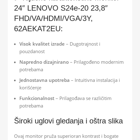
24″ LENOVO S24e-20 23,8″
FHD/VA/HDMI/VGA/3Y,
62AEKAT2EU:
Visok kvalitet izrade
– Dugotrajnost i
pouzdanost
Napredno dizajnirano
– Prilagođeno modernim
potrebama
Jednostavna upotreba
– Intuitivna instalacija i
korišćenje
Funkcionalnost
– Prilagođava se različitim
potrebama
Široki uglovi gledanja i oštra slika
Ovaj monitor pruža superioran kontrast i bogate