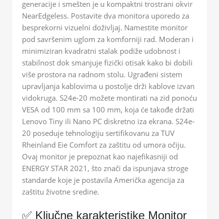
generacije i smešten je u kompaktni trostrani okvir
NearEdgeless. Postavite dva monitora uporedo za
besprekorni vizuelni doživljaj. Namestite monitor
pod savršenim uglom za komforniji rad. Moderan i
minimiziran kvadratni stalak podiže udobnost i
stabilnost dok smanjuje fizički otisak kako bi dobili
više prostora na radnom stolu. Ugrađeni sistem
upravljanja kablovima u postolje drži kablove izvan
vidokruga. S24e-20 možete montirati na zid ponoću
VESA od 100 mm sa 100 mm, koja će takođe držati
Lenovo Tiny ili Nano PC diskretno iza ekrana. S24e-
20 poseduje tehnologiju sertifikovanu za TUV
Rheinland Eie Comfort za zaštitu od umora očiju.
Ovaj monitor je prepoznat kao najefikasniji od
ENERGY STAR 2021, što znači da ispunjava stroge
standarde koje je postavila Američka agencija za
zaštitu životne sredine.
✅ Ključne karakteristike Monitor