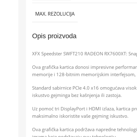
MAX. REZOLUCIJA
Opis proizvoda
XFX Speedster SWFT210 RADEON RX7600XT: Snag
Ova grafička kartica donosi impresivne performans
memorije i 128-bitnim memorijskim interfejsom, o
Standard sabirnice PCIe 4.0 x16 omogućava visok 
iskustvo gejminga bez kašnjenja ili zastoja.
Uz pomoć tri DisplayPort i HDMI izlaza, kartica p
maksimalno iskoristite vaše gejming iskustvo.
Ova grafička kartica podržava napredne tehnologij
igrama koje podržavaju ovu tehnologiju.