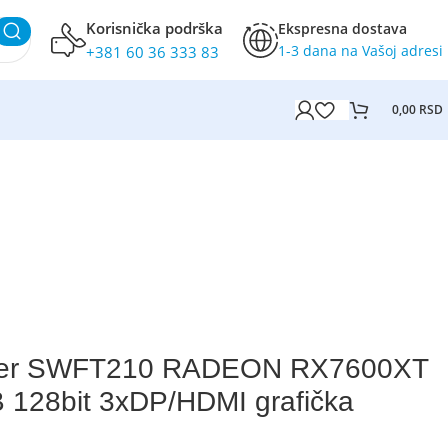
Korisnička podrška
Ekspresna dostava
1-3 dana na Vašoj adresi
+381 60 36 333 83
0,00
RSD
ter SWFT210 RADEON RX7600XT
128bit 3xDP/HDMI grafička