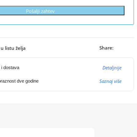
Pošalji zahtev
Share:
u listu želja
Detaljnije
 i dostava
Saznaj više
raznost dve godine