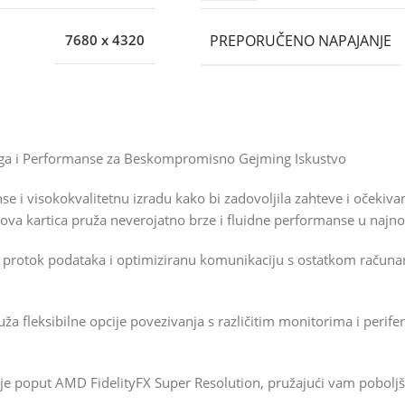
PREPORUČENO NAPAJANJE
7680 x 4320
a i Performanse za Beskompromisno Gejming Iskustvo
e i visokokvalitetnu izradu kako bi zadovoljila zahteve i očekiv
va kartica pruža neverojatno brze i fluidne performanse u najnov
protok podataka i optimiziranu komunikaciju s ostatkom računar
ruža fleksibilne opcije povezivanja s različitim monitorima i per
e poput AMD FidelityFX Super Resolution, pružajući vam poboljšan