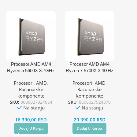
Procesor AMD AM4
Procesor AMD AM4
Ryzen 5 5600X 3.7GHz
Ryzen 7 5700X 3.4GHz
tray
– Tray
Procesori
,
AMD
,
Procesori
,
AMD
,
Računarske
Računarske
komponente
komponente
SKU:
8606027924064
SKU:
8606027924378
Na stanju
Na stanju
16.390,00
RSD
20.390,00
RSD
Dodaj U Korpu
Dodaj U Korpu