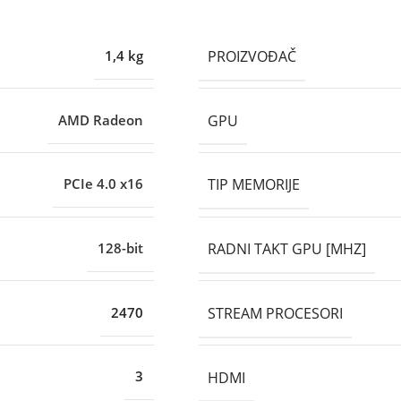
PROIZVOĐAČ
1,4 kg
GPU
AMD Radeon
TIP MEMORIJE
PCIe 4.0 x16
RADNI TAKT GPU [MHZ]
128-bit
STREAM PROCESORI
2470
HDMI
3