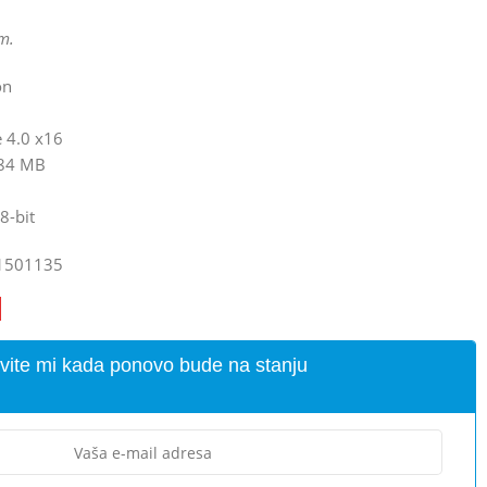
m.
on
e 4.0 x16
384 MB
8-bit
1501135
vite mi kada ponovo bude na stanju