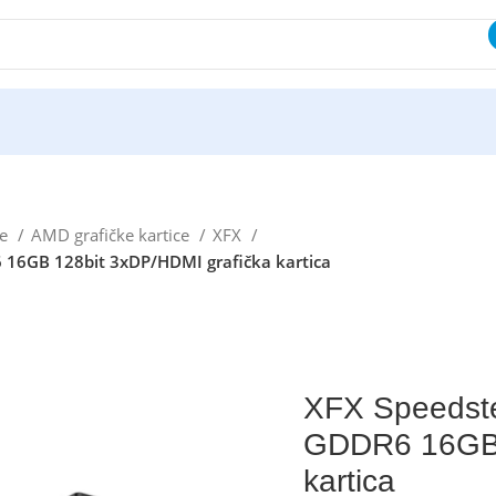
ce
AMD grafičke kartice
XFX
6GB 128bit 3xDP/HDMI grafička kartica
XFX Speeds
GDDR6 16GB 
kartica