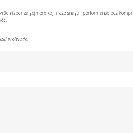
en izbor za gejmere koji traže snagu i performanse bez kompr
uće.
ciji proizvoda.