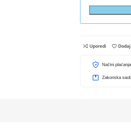
Uporedi
Dodaj 
Načini plaćanja
Zakonska saob