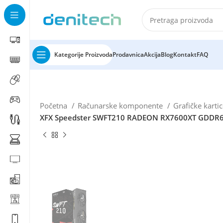
Kategorije Proizvoda
Prodavnica
Akcija
Blog
Kontakt
FAQ
Početna
Računarske komponente
Grafičke karti
XFX Speedster SWFT210 RADEON RX7600XT GDDR6 1