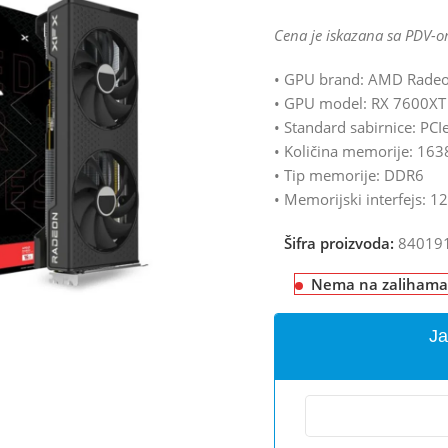
Cena je iskazana sa PDV-o
• GPU brand: AMD Rade
• GPU model: RX 7600XT
• Standard sabirnice: PCI
• Količina memorije: 16
• Tip memorije: DDR6
• Memorijski interfejs: 12
Šifra proizvoda:
84019
Nema na zalihama
Ja