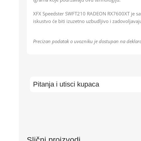
XFX Speedster SWFT210 RADEON RX7600XT je savrš
iskustvo će biti izuzetno uzbudljivo i zadovoljavaj
Precizan podatak o uvozniku je dostupan na deklara
Pitanja i utisci kupaca
Slični proizvodi