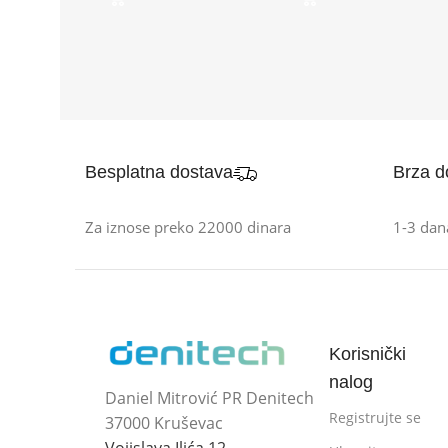
Besplatna dostava
Brza d
Za iznose preko 22000 dinara
1-3 dan
Korisnički
nalog
Daniel Mitrović PR Denitech
Registrujte se
37000 Kruševac