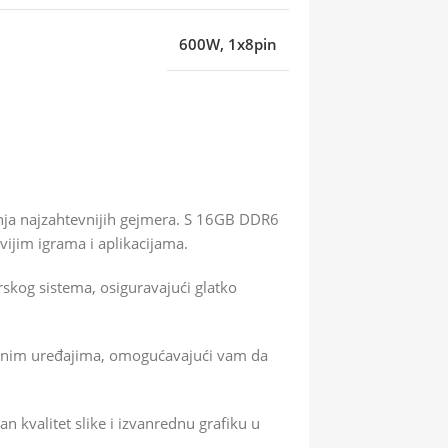
600W, 1x8pin
anja najzahtevnijih gejmera. S 16GB DDR6
ijim igrama i aplikacijama.
skog sistema, osiguravajući glatko
ifernim uređajima, omogućavajući vam da
 kvalitet slike i izvanrednu grafiku u