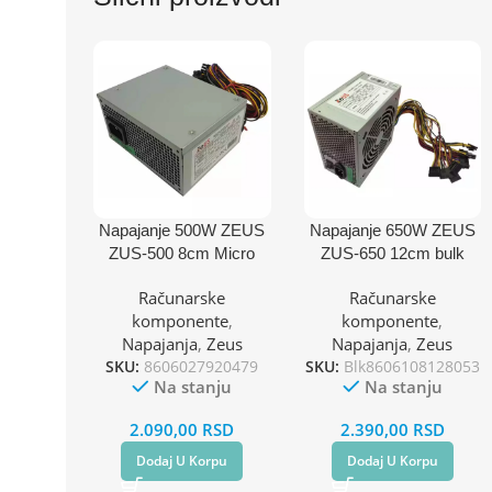
Napajanje 500W ZEUS
Napajanje 650W ZEUS
ZUS-500 8cm Micro
ZUS-650 12cm bulk
bulk
Računarske
Računarske
komponente
,
komponente
,
Napajanja
,
Zeus
Napajanja
,
Zeus
SKU:
8606027920479
SKU:
Blk8606108128053
Na stanju
Na stanju
2.090,00
RSD
2.390,00
RSD
Dodaj U Korpu
Dodaj U Korpu