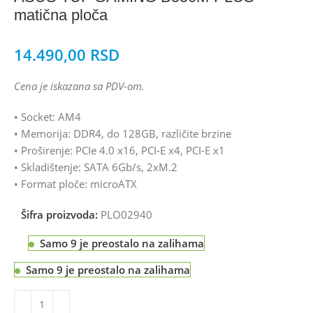
matična ploča
14.490,00
RSD
Cena je iskazana sa PDV-om.
• Socket: AM4
• Memorija: DDR4, do 128GB, različite brzine
• Proširenje: PCIe 4.0 x16, PCI-E x4, PCI-E x1
• Skladištenje: SATA 6Gb/s, 2xM.2
• Format ploče: microATX
Šifra proizvoda:
PLO02940
Samo 9 je preostalo na zalihama
Samo 9 je preostalo na zalihama