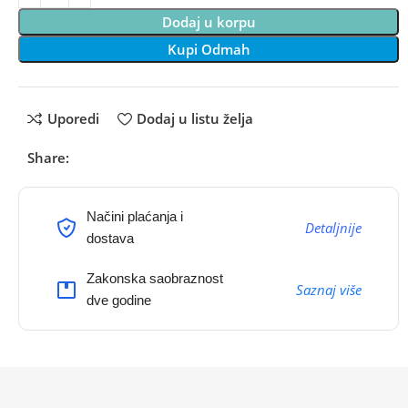
Dodaj u korpu
Kupi Odmah
Uporedi
Dodaj u listu želja
Share:
Načini plaćanja i
Detaljnije
dostava
Zakonska saobraznost
Saznaj više
dve godine