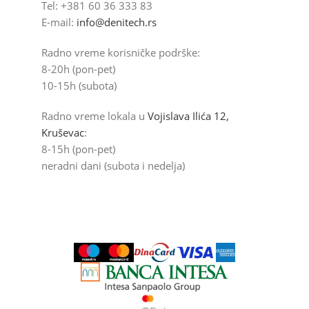
Tel: +381 60 36 333 83
E-mail:
info@denitech.rs
Radno vreme korisničke podrške:
8-20h (pon-pet)
10-15h (subota)
Radno vreme lokala u
Vojislava Ilića 12,
Kruševac
:
8-15h (pon-pet)
neradni dani (subota i nedelja)