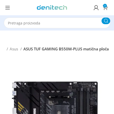
0
oče
Asus
ASUS TUF GAMING B550M-PLUS matična ploča