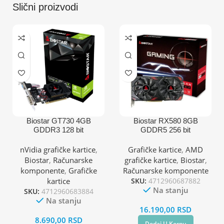
Slični proizvodi
Biostar GT730 4GB
Biostar RX580 8GB
GDDR3 128 bit
GDDR5 256 bit
DVI/VGA/HDMI grafička
2XDP/HDMI grafička
kartica
kartica
nVidia grafičke kartice
,
Grafičke kartice
,
AMD
Biostar
,
Računarske
grafičke kartice
,
Biostar
,
komponente
,
Grafičke
Računarske komponente
kartice
SKU:
4712960687882
Na stanju
SKU:
4712960683884
Na stanju
16.190,00
RSD
8.690,00
RSD
Dodaj U Korpu