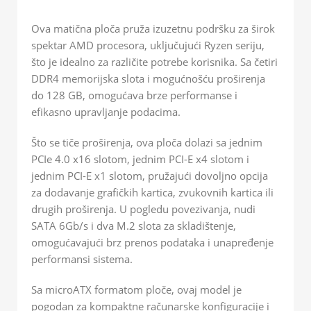
Ova matična ploča pruža izuzetnu podršku za širok
spektar AMD procesora, uključujući Ryzen seriju,
što je idealno za različite potrebe korisnika. Sa četiri
DDR4 memorijska slota i mogućnošću proširenja
do 128 GB, omogućava brze performanse i
efikasno upravljanje podacima.
Što se tiče proširenja, ova ploča dolazi sa jednim
PCIe 4.0 x16 slotom, jednim PCI-E x4 slotom i
jednim PCI-E x1 slotom, pružajući dovoljno opcija
za dodavanje grafičkih kartica, zvukovnih kartica ili
drugih proširenja. U pogledu povezivanja, nudi
SATA 6Gb/s i dva M.2 slota za skladištenje,
omogućavajući brz prenos podataka i unapređenje
performansi sistema.
Sa microATX formatom ploče, ovaj model je
pogodan za kompaktne računarske konfiguracije i