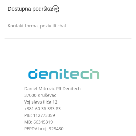
Dostupna podrška
Kontakt forma, poziv ili chat
Daniel Mitrović PR Denitech
37000 Kruševac
Vojislava Ilića 12
+381 60 36 333 83
PIB: 112773359
MB: 66345319
PEPDV broj: 928480