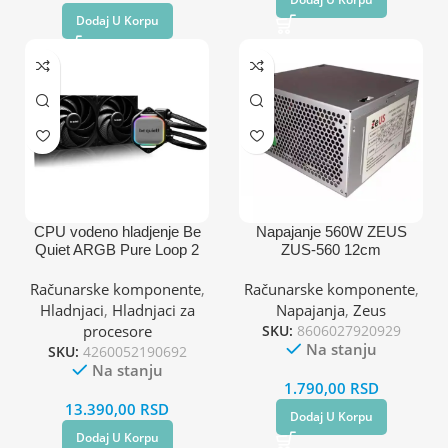
Dodaj U Korpu
CPU vodeno hladjenje Be
Napajanje 560W ZEUS
Quiet ARGB Pure Loop 2
ZUS-560 12cm
240mm BW017
(AM4,AM3,1151,1150,1155,
Računarske komponente
,
Računarske komponente
,
1200,1700)
Hladnjaci
,
Hladnjaci za
Napajanja
,
Zeus
procesore
SKU:
8606027920929
Na stanju
SKU:
4260052190692
Na stanju
1.790,00
RSD
13.390,00
RSD
Dodaj U Korpu
Dodaj U Korpu