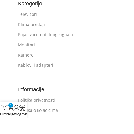
Kategorije
Televizori
Klima uređaji
Pojačivači mobilnog signala
Monitori
Kamere
Kablovi i adapteri
Informacije
Politika privatnosti
0
Politika o kolačićima
Filteri
Korpa
Nalog
Prodavnica
Opšti uslovi kupovine
Plaćanje i dostava