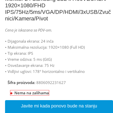
1920×1080/FHD
IPS/75Hz/5ms/VGA/DP/HDMI/3xUSB/Zvuč
nici/Kamera/Pivot
Cena je iskazana sa PDV-om.
• Dijagonala ekrana: 24 inča
• Maksimalna rezolucija: 1920×1080 (Full HD)
• Tip ekrana: IPS
• Vreme odziva: 5 ms (GtG)
• Osvežavanje ekrana: 75 Hz
• Vidljivi uglovi: 178° horizontalno i vertikalno
Šifra proizvoda:
8806092231627
Nema na zalihama
Javite mi kada ponovo bude na stanju