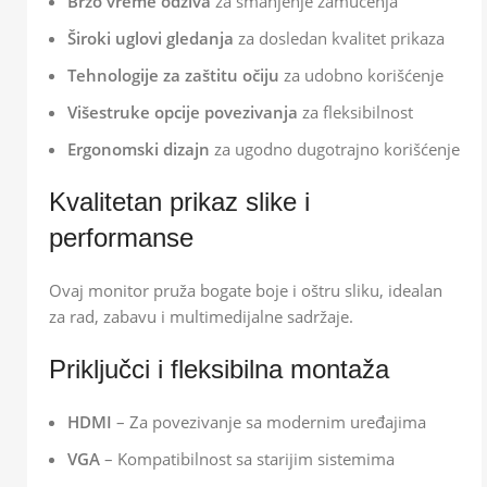
Brzo vreme odziva
za smanjenje zamućenja
Široki uglovi gledanja
za dosledan kvalitet prikaza
Tehnologije za zaštitu očiju
za udobno korišćenje
Višestruke opcije povezivanja
za fleksibilnost
Ergonomski dizajn
za ugodno dugotrajno korišćenje
Kvalitetan prikaz slike i
performanse
Ovaj monitor pruža bogate boje i oštru sliku, idealan
za rad, zabavu i multimedijalne sadržaje.
Priključci i fleksibilna montaža
HDMI
– Za povezivanje sa modernim uređajima
VGA
– Kompatibilnost sa starijim sistemima