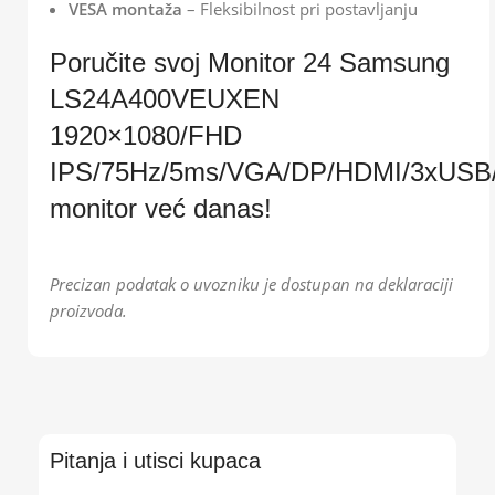
VESA montaža
– Fleksibilnost pri postavljanju
Poručite svoj Monitor 24 Samsung
LS24A400VEUXEN
1920×1080/FHD
IPS/75Hz/5ms/VGA/DP/HDMI/3xUSB/Z
monitor već danas!
Precizan podatak o uvozniku je dostupan na deklaraciji
proizvoda.
Pitanja i utisci kupaca