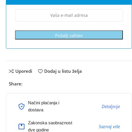
Pošalji zahtev
Uporedi
Dodaj u listu želja
Share:
Načini plaćanja i
Detaljnije
dostava
Zakonska saobraznost
Saznaj više
dve godine