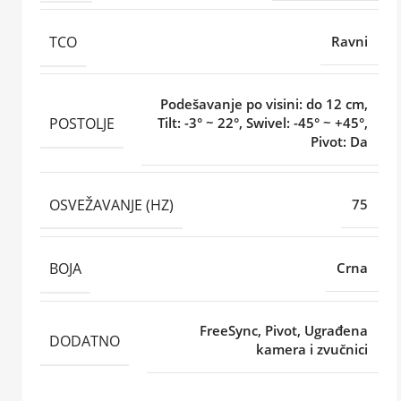
TCO
Ravni
Podešavanje po visini: do 12 cm,
POSTOLJE
Tilt: -3° ~ 22°, Swivel: -45° ~ +45°,
Pivot: Da
OSVEŽAVANJE (HZ)
75
BOJA
Crna
FreeSync, Pivot, Ugrađena
DODATNO
kamera i zvučnici