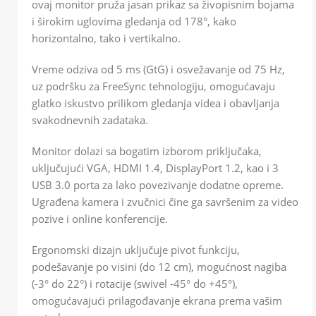
ovaj monitor pruža jasan prikaz sa živopisnim bojama
i širokim uglovima gledanja od 178°, kako
horizontalno, tako i vertikalno.
Vreme odziva od 5 ms (GtG) i osvežavanje od 75 Hz,
uz podršku za FreeSync tehnologiju, omogućavaju
glatko iskustvo prilikom gledanja videa i obavljanja
svakodnevnih zadataka.
Monitor dolazi sa bogatim izborom priključaka,
uključujući VGA, HDMI 1.4, DisplayPort 1.2, kao i 3
USB 3.0 porta za lako povezivanje dodatne opreme.
Ugrađena kamera i zvučnici čine ga savršenim za video
pozive i online konferencije.
Ergonomski dizajn uključuje pivot funkciju,
podešavanje po visini (do 12 cm), mogućnost nagiba
(-3° do 22°) i rotacije (swivel -45° do +45°),
omogućavajući prilagođavanje ekrana prema vašim