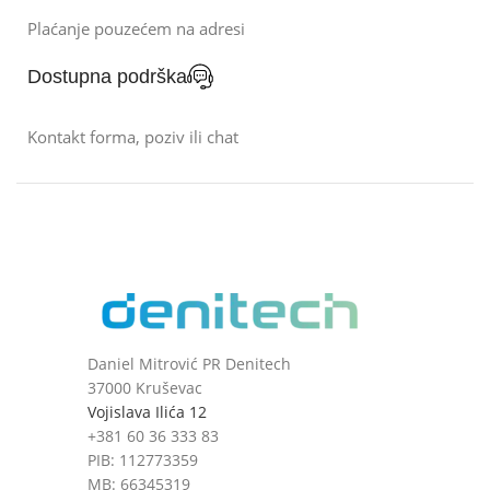
Plaćanje pouzećem na adresi
Dostupna podrška
Kontakt forma, poziv ili chat
Daniel Mitrović PR Denitech
37000 Kruševac
Vojislava Ilića 12
+381 60 36 333 83
PIB: 112773359
MB: 66345319