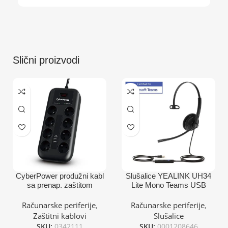
Slični proizvodi
CyberPower produžni kabl
Slušalice YEALINK UH34
sa prenap. zaštitom
Lite Mono Teams USB
8xŠuko, 2xUSB
Računarske periferije
,
Računarske periferije
,
Zaštitni kablovi
Slušalice
SKU:
0342111
SKU:
0001208646