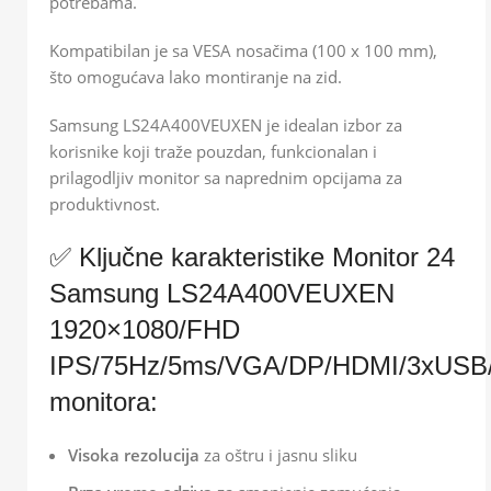
potrebama.
Kompatibilan je sa VESA nosačima (100 x 100 mm),
što omogućava lako montiranje na zid.
Samsung LS24A400VEUXEN je idealan izbor za
korisnike koji traže pouzdan, funkcionalan i
prilagodljiv monitor sa naprednim opcijama za
produktivnost.
✅ Ključne karakteristike Monitor 24
Samsung LS24A400VEUXEN
1920×1080/FHD
IPS/75Hz/5ms/VGA/DP/HDMI/3xUSB/Z
monitora:
Visoka rezolucija
za oštru i jasnu sliku