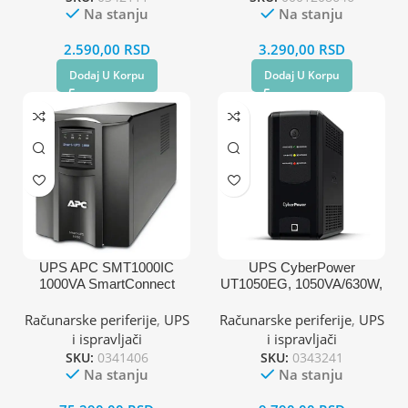
Na stanju
Na stanju
2.590,00
RSD
3.290,00
RSD
Dodaj U Korpu
Dodaj U Korpu
UPS APC SMT1000IC
UPS CyberPower
1000VA SmartConnect
UT1050EG, 1050VA/630W,
line-int, šuko,desktop
Računarske periferije
,
UPS
Računarske periferije
,
UPS
i ispravljači
i ispravljači
SKU:
0341406
SKU:
0343241
Na stanju
Na stanju