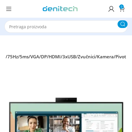
0
IPS/75Hz/5ms/VGA/DP/HDMI/3xUSB/Zvučnici/Kamera/Pivot