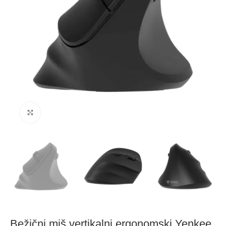
Click to enlarge
Bežični miš vertikalni ergonomski Yenkee