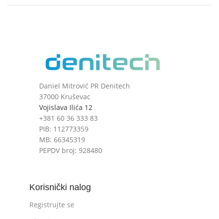
Daniel Mitrović PR Denitech
37000 Kruševac
Vojislava Ilića 12
+381 60 36 333 83
PIB: 112773359
MB: 66345319
PEPDV broj: 928480
Korisnički nalog
Registrujte se