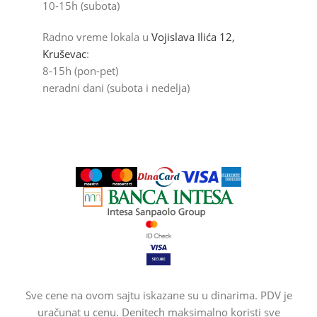
10-15h (subota)
Radno vreme lokala u
Vojislava Ilića 12,
Kruševac
:
8-15h (pon-pet)
neradni dani (subota i nedelja)
Sve cene na ovom sajtu iskazane su u dinarima. PDV je
uračunat u cenu. Denitech maksimalno koristi sve