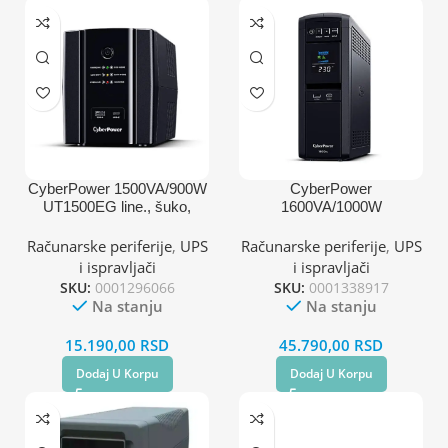
CyberPower 1500VA/900W
CyberPower
UT1500EG line., šuko,
1600VA/1000W
desktop
CP1600EPFCLCD
Računarske periferije
,
UPS
Računarske periferije
,
UPS
i ispravljači
i ispravljači
SKU:
0001296066
SKU:
0001338917
Na stanju
Na stanju
15.190,00
RSD
45.790,00
RSD
Dodaj U Korpu
Dodaj U Korpu