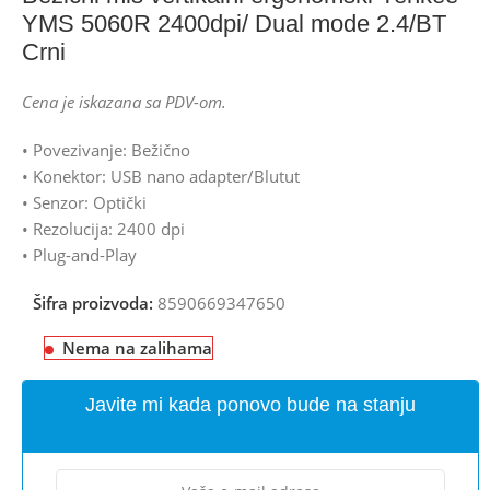
YMS 5060R 2400dpi/ Dual mode 2.4/BT
Crni
Cena je iskazana sa PDV-om.
• Povezivanje: Bežično
• Konektor: USB nano adapter/Blutut
• Senzor: Optički
• Rezolucija: 2400 dpi
• Plug-and-Play
Šifra proizvoda:
8590669347650
Nema na zalihama
Javite mi kada ponovo bude na stanju