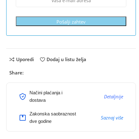
Pošalji zahtev
Uporedi
Dodaj u listu želja
Share:
Načini plaćanja i
Detaljnije
dostava
Zakonska saobraznost
Saznaj više
dve godine