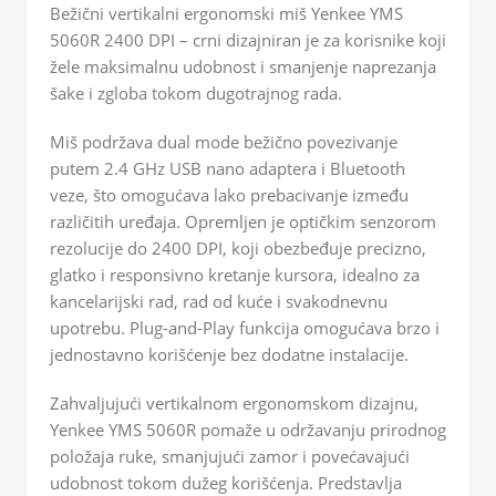
Bežični vertikalni ergonomski miš Yenkee YMS
5060R 2400 DPI – crni dizajniran je za korisnike koji
žele maksimalnu udobnost i smanjenje naprezanja
šake i zgloba tokom dugotrajnog rada.
Miš podržava dual mode bežično povezivanje
putem 2.4 GHz USB nano adaptera i Bluetooth
veze, što omogućava lako prebacivanje između
različitih uređaja. Opremljen je optičkim senzorom
rezolucije do 2400 DPI, koji obezbeđuje precizno,
glatko i responsivno kretanje kursora, idealno za
kancelarijski rad, rad od kuće i svakodnevnu
upotrebu. Plug-and-Play funkcija omogućava brzo i
jednostavno korišćenje bez dodatne instalacije.
Zahvaljujući vertikalnom ergonomskom dizajnu,
Yenkee YMS 5060R pomaže u održavanju prirodnog
položaja ruke, smanjujući zamor i povećavajući
udobnost tokom dužeg korišćenja. Predstavlja