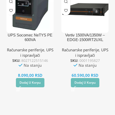
UPS Socomec NeTYS PE
Vertiv 1500VA/1350W –
600VA
EDGE-1500IRT2UXL
RACK/TOWER
Računarske periferije
,
UPS
Računarske periferije
,
UPS
i ispravljači
i ispravljači
SKU:
8027122515146
SKU:
0001195827
Na stanju
Na stanju
8.090,00
RSD
60.590,00
RSD
Dodaj U Korpu
Dodaj U Korpu