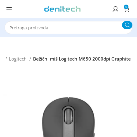
0
vi
Logitech
Bežični miš Logitech M650 2000dpi Graphite