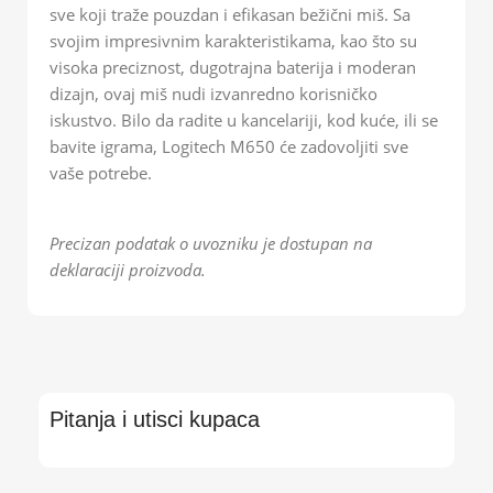
sve koji traže pouzdan i efikasan bežični miš. Sa
svojim impresivnim karakteristikama, kao što su
visoka preciznost, dugotrajna baterija i moderan
dizajn, ovaj miš nudi izvanredno korisničko
iskustvo. Bilo da radite u kancelariji, kod kuće, ili se
bavite igrama, Logitech M650 će zadovoljiti sve
vaše potrebe.
Precizan podatak o uvozniku je dostupan na
deklaraciji proizvoda.
Pitanja i utisci kupaca