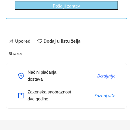
Pošalji zahtev
Uporedi
Dodaj u listu želja
Share:
Načini plaćanja i
Detaljnije
dostava
Zakonska saobraznost
Saznaj više
dve godine