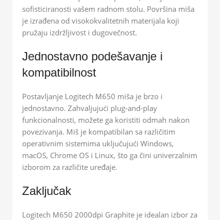
sofisticiranosti vašem radnom stolu. Površina miša
je izrađena od visokokvalitetnih materijala koji
pružaju izdržljivost i dugovečnost.
Jednostavno podešavanje i
kompatibilnost
Postavljanje Logitech M650 miša je brzo i
jednostavno. Zahvaljujući plug-and-play
funkcionalnosti, možete ga koristiti odmah nakon
povezivanja. Miš je kompatibilan sa različitim
operativnim sistemima uključujući Windows,
macOS, Chrome OS i Linux, što ga čini univerzalnim
izborom za različite uređaje.
Zaključak
Logitech M650 2000dpi Graphite je idealan izbor za