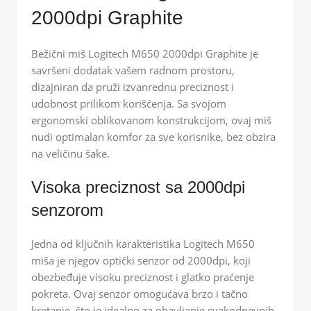
2000dpi Graphite
Bežični miš Logitech M650 2000dpi Graphite je
savršeni dodatak vašem radnom prostoru,
dizajniran da pruži izvanrednu preciznost i
udobnost prilikom korišćenja. Sa svojom
ergonomski oblikovanom konstrukcijom, ovaj miš
nudi optimalan komfor za sve korisnike, bez obzira
na veličinu šake.
Visoka preciznost sa 2000dpi
senzorom
Jedna od ključnih karakteristika Logitech M650
miša je njegov optički senzor od 2000dpi, koji
obezbeđuje visoku preciznost i glatko praćenje
pokreta. Ovaj senzor omogućava brzo i tačno
kretanje, što je idealno za obavljanje svakodnevnih