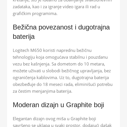
zadataka, kao i za igranje video igara ili rad u
grafičkim programima.
Bežična povezanost i dugotrajna
baterija
Logitech M650 koristi naprednu bežičnu
tehnologiju koja omogućava stabilnu i pouzdanu
vezu bez kašnjenja. Sa dometom do 10 metara,
možete uživati u slobodi bežičnog upravljanja, bez
ograničenja kablovima. Uz to, dugotrajna baterija
obezbeđuje do 18 meseci rada, eliminišući potrebu
za čestim menjanjima baterija.
Moderan dizajn u Graphite boji
Elegantan dizajn ovog miša u Graphite boji
savršeno se uklapa u svaki prostor, dodajući dašak