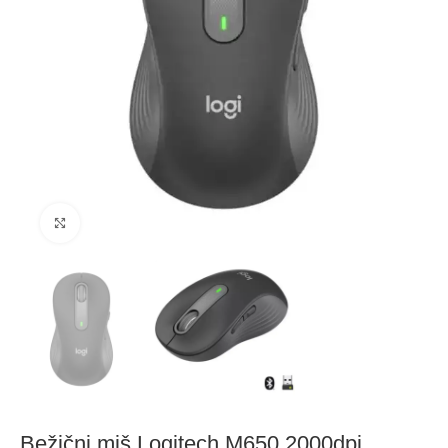
Click to enlarge
Bežični miš Logitech M650 2000dpi