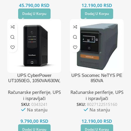
45.790,00
RSD
12.190,00
RSD
Dodaj U Korpu
Dodaj U Korpu
UPS CyberPower
UPS Socomec NeTYS PE
UT1050EG, 1050VA/630W,
850VA
line-int, šuko,desktop
Računarske periferije
,
UPS
Računarske periferije
,
UPS
i ispravljači
i ispravljači
SKU:
0343241
SKU:
8027122515160
Na stanju
Na stanju
9.790,00
RSD
12.190,00
RSD
Dodaj U Korpu
Dodaj U Korpu