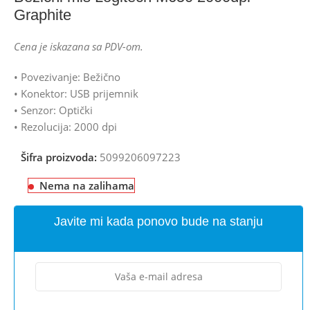
Graphite
Cena je iskazana sa PDV-om.
• Povezivanje: Bežično
• Konektor: USB prijemnik
• Senzor: Optički
• Rezolucija: 2000 dpi
Šifra proizvoda:
5099206097223
Nema na zalihama
Javite mi kada ponovo bude na stanju