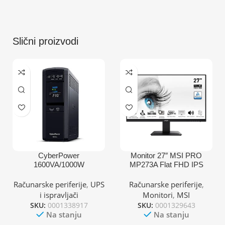
Slični proizvodi
CyberPower
Monitor 27″ MSI PRO
1600VA/1000W
MP273A Flat FHD IPS
CP1600EPFCLCD
100Hz HDMI/DP/VGA
Računarske periferije
,
UPS
Računarske periferije
,
i ispravljači
Monitori
,
MSI
SKU:
0001338917
SKU:
0001329643
Na stanju
Na stanju