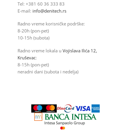
Tel: +381 60 36 333 83
E-mail:
info@denitech.rs
Radno vreme korisničke podrške:
8-20h (pon-pet)
10-15h (subota)
Radno vreme lokala u
Vojislava Ilića 12,
Kruševac
:
8-15h (pon-pet)
neradni dani (subota i nedelja)