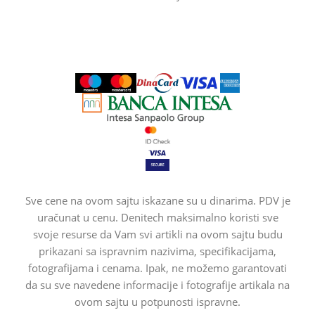
Sve cene na ovom sajtu iskazane su u dinarima. PDV je
uračunat u cenu. Denitech maksimalno koristi sve
svoje resurse da Vam svi artikli na ovom sajtu budu
prikazani sa ispravnim nazivima, specifikacijama,
fotografijama i cenama. Ipak, ne možemo garantovati
da su sve navedene informacije i fotografije artikala na
ovom sajtu u potpunosti ispravne.