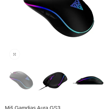
Click to enlarge
Miš Gamdias Aura GS3