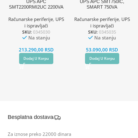
UPS APC
UPS APC SMT750IC,
SMT2200RMI2UC 2200VA
SMART 750VA
SmartConnect
SmartConnect
Računarske periferije
,
UPS
Računarske periferije
,
UPS
i ispravljači
i ispravljači
SKU:
0345030
SKU:
0345035
Na stanju
Na stanju
213.290,00
RSD
53.090,00
RSD
Dodaj U Korpu
Dodaj U Korpu
Besplatna dostava
Za iznose preko 22000 dinara