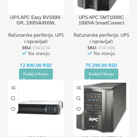
UPS APC Easy BV1000I-
UPS APC SMT1000IC
GR, 1000VA/600W,
1000VA SmartConnect
4xŠuko, AVR
Računarske periferije
,
UPS
Računarske periferije
,
UPS
i ispravljači
i ispravljači
SKU:
0343234
SKU:
0341406
Na stanju
Na stanju
12.890,00
RSD
75.290,00
RSD
Dodaj U Korpu
Dodaj U Korpu