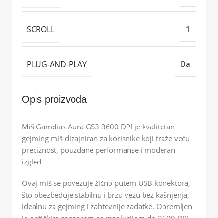
SCROLL
1
PLUG-AND-PLAY
Da
Opis proizvoda
Miš Gamdias Aura GS3 3600 DPI je kvalitetan
gejming miš dizajniran za korisnike koji traže veću
preciznost, pouzdane performanse i moderan
izgled.
Ovaj miš se povezuje žično putem USB konektora,
što obezbeđuje stabilnu i brzu vezu bez kašnjenja,
idealnu za gejming i zahtevnije zadatke. Opremljen
je optičkim senzorom sa rezolucijom do 3600 DPI,