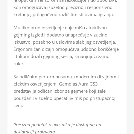
koji omogućava izuzetno precizno i responsivno
kretanje, prilagođeno različitim stilovima igranja.
Multikolorno osvetljenje daje mišu atraktivan
gejming izgled i dodatno unapređuje vizuelno
iskustvo, posebno u uslovima slabijeg osvetljenja.
Ergonomičan dizajn omogućava udobno korišćenje
i tokom dužih gejming sesija, smanjujući zamor
ruke.
Sa odličnim performansama, modernim dizajnom i
efektim osvetljenjem, Gamdias Aura GS3
predstavlja odličan izbor za gejmere koji žele
pouzdan i vizuelno upečatljiv miš po pristupačnoj
ceni.
Precizan podatak o uvozniku je dostupan na
deklaraciji proizvoda.