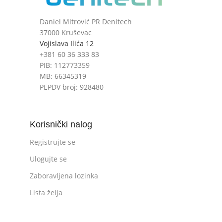
Daniel Mitrović PR Denitech
37000 Kruševac
Vojislava Ilića 12
+381 60 36 333 83
PIB: 112773359
MB: 66345319
PEPDV broj: 928480
Korisnički nalog
Registrujte se
Ulogujte se
Zaboravljena lozinka
Lista želja