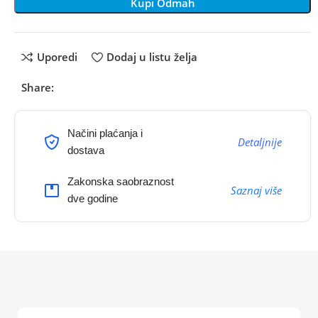
Kupi Odmah
Uporedi
Dodaj u listu želja
Share:
Načini plaćanja i
Detaljnije
dostava
Zakonska saobraznost
Saznaj više
dve godine