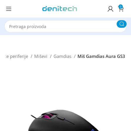
0
rske periferije
Miševi
Gamdias
Miš Gamdias Aura GS3