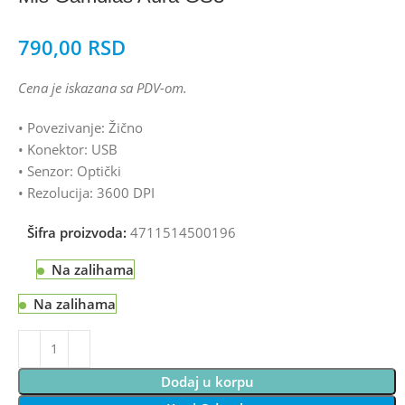
790,00
RSD
Cena je iskazana sa PDV-om.
• Povezivanje: Žično
• Konektor: USB
• Senzor: Optički
• Rezolucija: 3600 DPI
Šifra proizvoda:
4711514500196
Na zalihama
Na zalihama
Dodaj u korpu