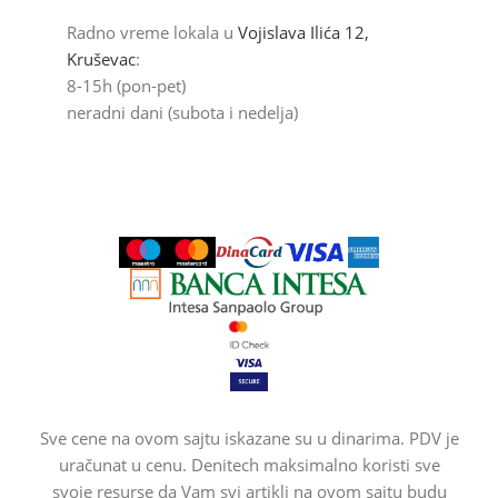
Radno vreme lokala u
Vojislava Ilića 12,
Kruševac
:
8-15h (pon-pet)
neradni dani (subota i nedelja)
Sve cene na ovom sajtu iskazane su u dinarima. PDV je
uračunat u cenu. Denitech maksimalno koristi sve
svoje resurse da Vam svi artikli na ovom sajtu budu