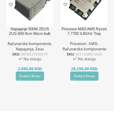
Napajanje 500W ZEUS
Procesor AMD AM5 Ryzen
ZUS-500 8cm Micro bulk
7 7700 3.8GHz Tray
Računarske komponente
,
Procesori
,
AMD
,
Napajanja
,
Zeus
Računarske komponente
SKU:
8606027920479
SKU:
4251538815420
Na stanju
Na stanju
2.090,00
RSD
28.290,00
RSD
Dodaj U Korpu
Dodaj U Korpu