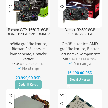
Biostar GTX 1660 TI 6GB
Biostar RX580 8GB
DDR6 192bit DVI/HDMI/DP
GDDR5 256 bit
grafička kartica
2XDP/HDMI grafička
kartica
nVidia grafičke kartice
,
Grafičke kartice
,
AMD
Biostar
,
Računarske
grafičke kartice
,
Biostar
,
komponente
,
Grafičke
Računarske komponente
kartice
SKU:
4712960687882
Na stanju
SKU:
4712960686601
Na stanju
16.190,00
RSD
23.990,00
RSD
Dodaj U Korpu
Dodaj U Korpu