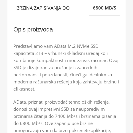
BRZINA ZAPISIVANJA DO
6800 MB/S
Opis proizvoda
Predstavljamo vam AData M.2 NVMe SSD
kapaciteta 2TB – vrhunski skladišni uređaj koji
kombinuje kompaktnost i moć za vaš računar. Ovaj
SSD je dizajniran za pružanje izvanrednih
performansi i pouzdanosti, čineći ga idealnim za
moderna računarska rešenja koja zahtevaju brzinu i
efikasnost.
AData, priznati proizvođač tehnoloških rešenja,
donosi ovaj impresivni SSD sa neuporedivim
brzinama čitanja do 7400 Mb/s i brzinama pisanja
do 6800 Mb/s. Ove zapanjujuće brzine
omogućavaju vam da brzo pokrenete aplikacije,