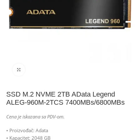
Click to enlarge
SSD M.2 NVME 2TB AData Legend
ALEG-960M-2TCS 7400MBs/6800MBs
Cena je iskazana sa PDV-om.
• Proizvođač: Adata
• Kapacitet: 2048 GB