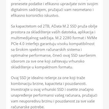
prenesete podatke i efikasno upravljate svim svojim
digitalnim sadržajem, pružajući vam neometano i
efikasno korisničko iskustvo.
Sa kapacitetom od 2TB, AData M.2 SSD pruža obilje
prostora za skladištenje vaših datoteka, aplikacija i
multimedijalnog sadržaja. M.2 2280 format i NVMe
PCIe 4.0 interfejs garantuju visoku kompatibilnost
sa širokim spektrom računarskih sistema i
optimalne performanse, čineći ovaj SSD savršenim
izborom za sve one koji zahtevaju vrhunsko
skladištenje u kompaktnom formatu.
Ovaj SSD je idealno rešenje za one koji traže
kombinaciju brzine, kapaciteta i pouzdanosti.
Investirajte u ovaj vrhunski SSD i osetite značajno
unapređenje performansi vašeg računara, pružajući
vam neuporedivu brzinu i pouzdanost za sve vaše
računarske potrebe.