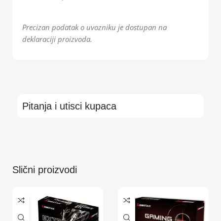
Precizan podatak o uvozniku je dostupan na
deklaraciji proizvoda.
Pitanja i utisci kupaca
Slični proizvodi