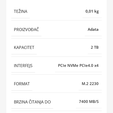
TEŽINA
0,01 kg
PROIZVOĐAČ
Adata
KAPACITET
2 TB
INTERFEJS
PCIe NVMe PCIe4.0 x4
FORMAT
M.2 2230
BRZINA ČITANJA DO
7400 MB/S