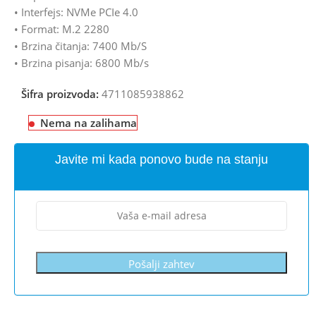
• Interfejs: NVMe PCIe 4.0
• Format: M.2 2280
• Brzina čitanja: 7400 Mb/S
• Brzina pisanja: 6800 Mb/s
Šifra proizvoda:
4711085938862
Nema na zalihama
Javite mi kada ponovo bude na stanju
Pošalji zahtev