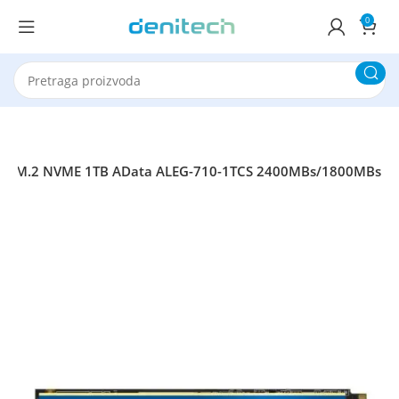
0
SD M.2 NVME 1TB AData ALEG-710-1TCS 2400MBs/1800MBs