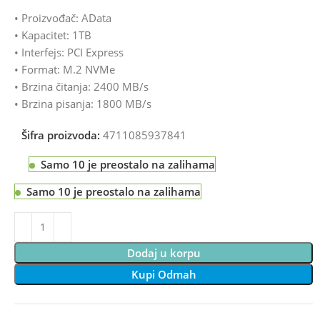
• Proizvođač: AData
• Kapacitet: 1TB
• Interfejs: PCI Express
• Format: M.2 NVMe
• Brzina čitanja: 2400 MB/s
• Brzina pisanja: 1800 MB/s
Šifra proizvoda:
4711085937841
Samo 10 je preostalo na zalihama
Samo 10 je preostalo na zalihama
Dodaj u korpu
Kupi Odmah