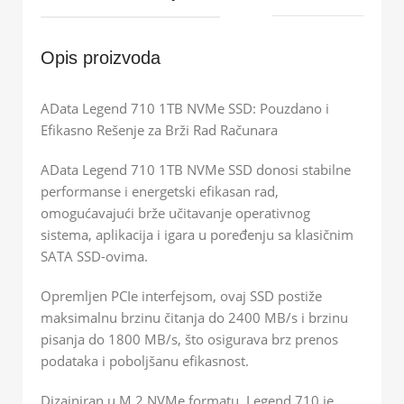
Opis proizvoda
AData Legend 710 1TB NVMe SSD: Pouzdano i
Efikasno Rešenje za Brži Rad Računara
AData Legend 710 1TB NVMe SSD donosi stabilne
performanse i energetski efikasan rad,
omogućavajući brže učitavanje operativnog
sistema, aplikacija i igara u poređenju sa klasičnim
SATA SSD-ovima.
Opremljen PCIe interfejsom, ovaj SSD postiže
maksimalnu brzinu čitanja do 2400 MB/s i brzinu
pisanja do 1800 MB/s, što osigurava brz prenos
podataka i poboljšanu efikasnost.
Dizajniran u M.2 NVMe formatu, Legend 710 je