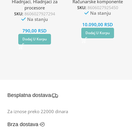
Hladnjaci
,
Hladnjaci za
Računarske komponente
procesore
SKU:
8606027925450
Na stanju
SKU:
8606027927294
Na stanju
10.090,00
RSD
790,00
RSD
Dodaj U Korpu
Dodaj U Korpu
Besplatna dostava
Za iznose preko 22000 dinara
Brza dostava