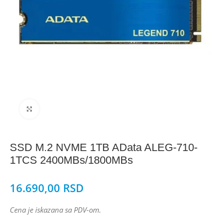
Click to enlarge
SSD M.2 NVME 1TB AData ALEG-710-
1TCS 2400MBs/1800MBs
16.690,00
RSD
Cena je iskazana sa PDV-om.