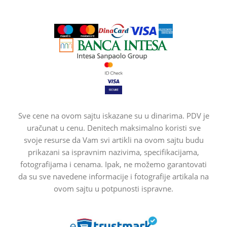
Sve cene na ovom sajtu iskazane su u dinarima. PDV je
uračunat u cenu. Denitech maksimalno koristi sve
svoje resurse da Vam svi artikli na ovom sajtu budu
prikazani sa ispravnim nazivima, specifikacijama,
fotografijama i cenama. Ipak, ne možemo garantovati
da su sve navedene informacije i fotografije artikala na
ovom sajtu u potpunosti ispravne.