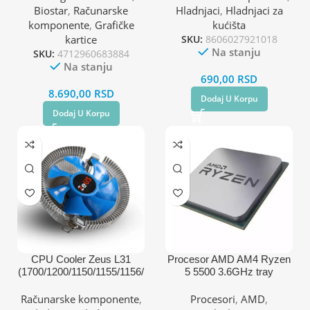
Biostar
,
Računarske
Hladnjaci
,
Hladnjaci za
komponente
,
Grafičke
kućišta
kartice
SKU:
8606027921018
Na stanju
SKU:
4712960683884
Na stanju
690,00
RSD
8.690,00
RSD
Dodaj U Korpu
Dodaj U Korpu
CPU Cooler Zeus L31
Procesor AMD AM4 Ryzen
(1700/1200/1150/1155/1156/
5 5500 3.6GHz tray
775/FM1/2/AM2+/AM3+/A
M4) TDP 65W
Računarske komponente
,
Procesori
,
AMD
,