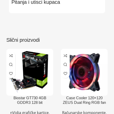
Pitanja i utisci kupaca
Slični proizvodi
Biostar GT730 4GB
Case Cooler 120×120
GDDR3 128 bit
ZEUS Dual Ring RGB fan
DVI/VGA/HDMI grafička
kartica
nVidia grafičke kartice
,
Računarske komponente
,