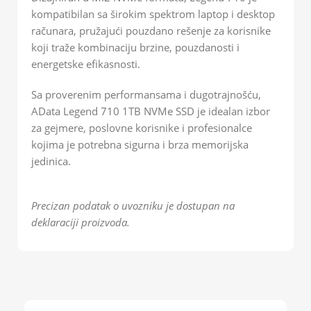
kompatibilan sa širokim spektrom laptop i desktop
računara, pružajući pouzdano rešenje za korisnike
koji traže kombinaciju brzine, pouzdanosti i
energetske efikasnosti.
Sa proverenim performansama i dugotrajnošću,
AData Legend 710 1TB NVMe SSD je idealan izbor
za gejmere, poslovne korisnike i profesionalce
kojima je potrebna sigurna i brza memorijska
jedinica.
Precizan podatak o uvozniku je dostupan na
deklaraciji proizvoda.