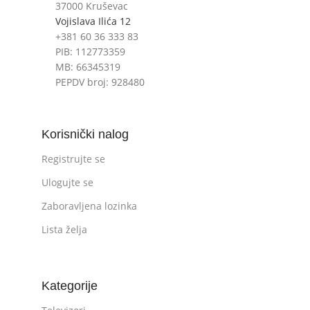
37000 Kruševac
Vojislava Ilića 12
+381 60 36 333 83
PIB: 112773359
MB: 66345319
PEPDV broj: 928480
Korisnički nalog
Registrujte se
Ulogujte se
Zaboravljena lozinka
Lista želja
Kategorije