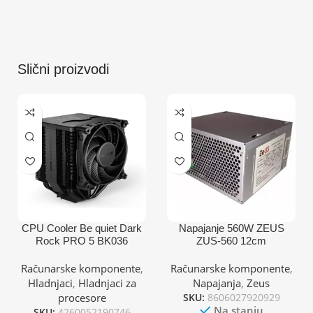
Slični proizvodi
CPU Cooler Be quiet Dark
Napajanje 560W ZEUS
Rock PRO 5 BK036
ZUS-560 12cm
(AM4,AM5,1151,1150,1155,
1200,1700)/TDP-270W
Računarske komponente
,
Računarske komponente
,
Hladnjaci
,
Hladnjaci za
Napajanja
,
Zeus
procesore
SKU:
8606027920929
Na stanju
SKU:
4260052190746