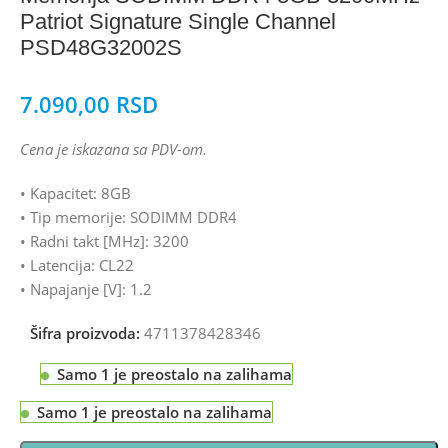
Patriot Signature Single Channel
PSD48G32002S
7.090,00
RSD
Cena je iskazana sa PDV-om.
• Kapacitet: 8GB
• Tip memorije: SODIMM DDR4
• Radni takt [MHz]: 3200
• Latencija: CL22
• Napajanje [V]: 1.2
Šifra proizvoda:
4711378428346
Samo 1 je preostalo na zalihama
Samo 1 je preostalo na zalihama