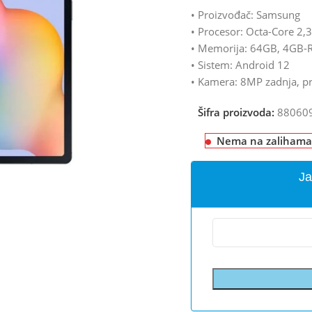
• Proizvođač: Samsung
• Procesor: Octa-Core 2,
• Memorija: 64GB, 4GB
• Sistem: Android 12
• Kamera: 8MP zadnja, p
Šifra proizvoda:
88060
Nema na zalihama
Ja