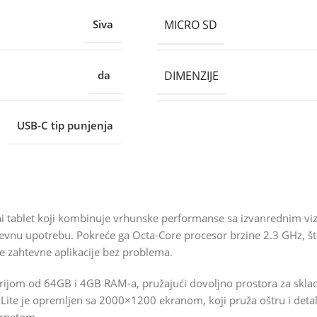
MICRO SD
Siva
DIMENZIJE
da
USB-C tip punjenja
ni tablet koji kombinuje vrhunske performanse sa izvanrednim vi
evnu upotrebu. Pokreće ga Octa-Core procesor brzine 2.3 GHz, št
e zahtevne aplikacije bez problema.
jom od 64GB i 4GB RAM-a, pružajući dovoljno prostora za skladišt
 Lite je opremljen sa 2000×1200 ekranom, koji pruža oštru i deta