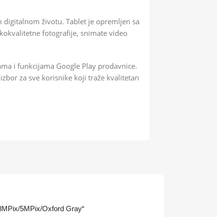
digitalnom životu. Tablet je opremljen sa
kvalitetne fotografije, snimate video
ama i funkcijama Google Play prodavnice.
zbor za sve korisnike koji traže kvalitetan
B/8MPix/5MPix/Oxford Gray“