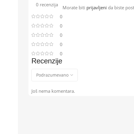
0 recenzija
Morate biti
prijavljeni
da biste post
0
0
0
0
0
Recenzije
Još nema komentara.