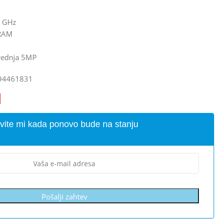
3 GHz
-RAM
rednja 5MP
94461831
vite mi kada ponovo bude na stanju
Pošalji zahtev