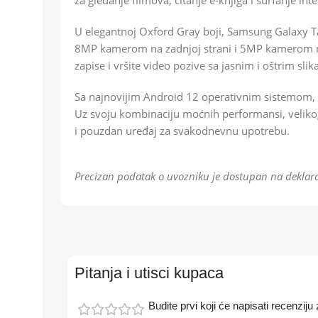
za gledanje filmova, čitanje e-knjiga i surfanje in
U elegantnoj Oxford Gray boji, Samsung Galaxy Ta
8MP kamerom na zadnjoj strani i 5MP kamerom na 
zapise i vršite video pozive sa jasnim i oštrim sli
Sa najnovijim Android 12 operativnim sistemom, 
Uz svoju kombinaciju moćnih performansi, velikog k
i pouzdan uređaj za svakodnevnu upotrebu.
Precizan podatak o uvozniku je dostupan na deklara
Pitanja i utisci kupaca
Budite prvi koji će napisati recen