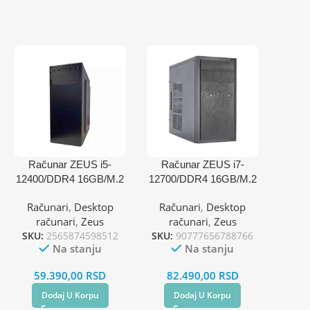
Računar ZEUS i5-
Računar ZEUS i7-
12400/DDR4 16GB/M.2
12700/DDR4 16GB/M.2
512GB
1TB
Računari
,
Desktop
Računari
,
Desktop
računari
,
Zeus
računari
,
Zeus
SKU:
2565874598512
SKU:
90777656788766
Na stanju
Na stanju
59.390,00
RSD
82.490,00
RSD
Dodaj U Korpu
Dodaj U Korpu