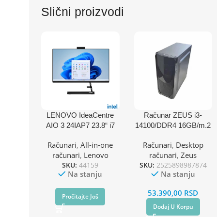
Slični proizvodi
LENOVO IdeaCentre
Računar ZEUS i3-
AIO 3 24IAP7 23.8“ i7
14100/DDR4 16GB/m.2
16GB 512GB
512GB
Računari
,
All-in-one
Računari
,
Desktop
F0GH015CRI
računari
,
Lenovo
računari
,
Zeus
SKU:
44159
SKU:
2525898987874
Na stanju
Na stanju
53.390,00
RSD
Pročitajte Još
Dodaj U Korpu