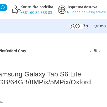
Korisnička podrška
Ekspresna dostava
1-3 dana na Vašoj adresi
+381 60 36 333 83
0,00
RSD
ix/Oxford Gray
Samsung Galaxy Tab S6 Lite
GB/64GB/8MPix/5MPix/Oxford
m.