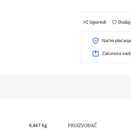
Uporedi
Dodaj 
Načini plaćanja
Zakonska saob
PROIZVOĐAČ
0,467 kg