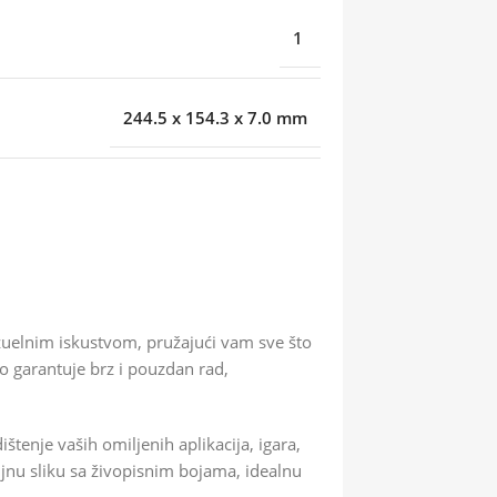
1
244.5 x 154.3 x 7.0 mm
zuelnim iskustvom, pružajući vam sve što
o garantuje brz i pouzdan rad,
enje vaših omiljenih aplikacija, igara,
ljnu sliku sa živopisnim bojama, idealnu