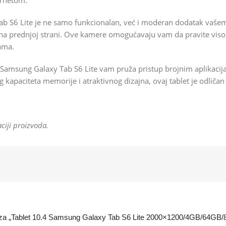
ternetom.
b S6 Lite je ne samo funkcionalan, već i moderan dodatak vašem 
prednjoj strani. Ove kamere omogućavaju vam da pravite visoko
kama.
Samsung Galaxy Tab S6 Lite vam pruža pristup brojnim aplikacij
apaciteta memorije i atraktivnog dizajna, ovaj tablet je odličan i
ciji proizvoda.
ziju za „Tablet 10.4 Samsung Galaxy Tab S6 Lite 2000×1200/4GB/64G