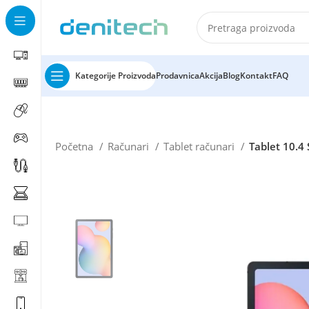
Kategorije Proizvoda
Prodavnica
Akcija
Blog
Kontakt
FAQ
Početna
Računari
Tablet računari
Tablet 10.