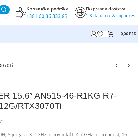
Korisnička podrška
Ekspresna dostava
1-3 dana na Vašoj adresi
+381 60 36 333 83
0,00
RSD
3070Ti
ER 15.6″ AN515-46-R1KG R7-
12G/RTX3070Ti
m.
, 8 jezgara, 3.2 GHz osnovni takt, 4.7 GHz turbo boost, 16