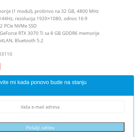
ije (1 modul), proširivo na 32 GB, 4800 MHz
, 144Hz, rezolucija 1920×1080, odnos 16:9
M.2 PCIe NVMe SSD
ia GeForce RTX 3070 Ti sa 8 GB GDDR6 memorije
bitLAN, Bluetooth 5.2
03110
vite mi kada ponovo bude na stanju
Pošalji zahtev