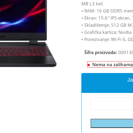
MB L3 keš
• RAM: 16 GB DDR5 memor
• Ekran: 15.6″ IPS ekran
• Skladištenje: 512 GB 
• Grafička kartica: Nvid
• Povezivanje: Wi-Fi 6, G
Šifra proizvoda:
00013
Nema na zalihama
Ja