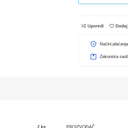
Uporedi
Dodaj 
Načini plaćanja
Zakonska saob
PROIZVOĐAČ
2 kg