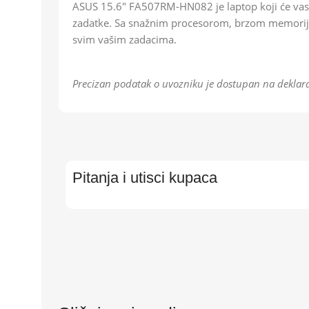
ASUS 15.6″ FA507RM-HN082 je laptop koji će vas 
zadatke. Sa snažnim procesorom, brzom memorijom 
svim vašim zadacima.
Precizan podatak o uvozniku je dostupan na deklara
Pitanja i utisci kupaca