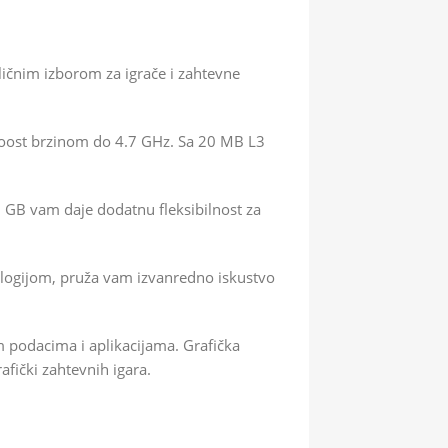
ičnim izborom za igrače i zahtevne
boost brzinom do 4.7 GHz. Sa 20 MB L3
GB vam daje dodatnu fleksibilnost za
ologijom, pruža vam izvanredno iskustvo
 podacima i aplikacijama. Grafička
fički zahtevnih igara.