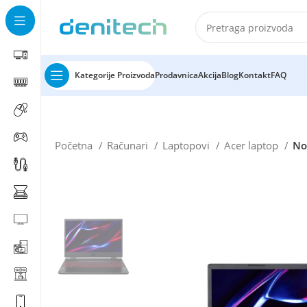
Kategorije Proizvoda
Prodavnica
Akcija
Blog
Kontakt
FAQ
Početna
Računari
Laptopovi
Acer laptop
No