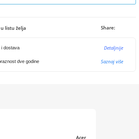
Share:
u listu želja
Detaljnije
 i dostava
Saznaj više
raznost dve godine
Acer