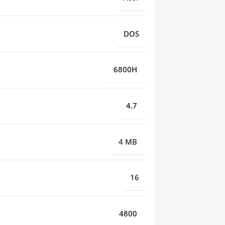
DOS
6800H
4.7
4 MB
16
4800