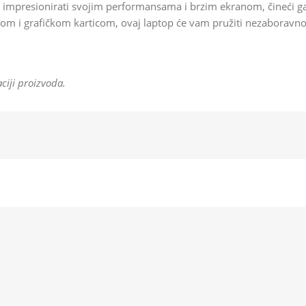
impresionirati svojim performansama i brzim ekranom, čineći ga
i grafičkom karticom, ovaj laptop će vam pružiti nezaboravno is
ciji proizvoda.