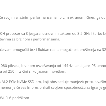
če svojim snažnim performansama i brzim ekranom, čineći ga odl
0H procesor sa 8 jezgara, osnovnim taktom od 3.2 GHz i turbo 
ahtevima za brzinom i performansama.
vam omogućiti brz i fluidan rad, a mogućnost proširenja na 32 
080 piksela, brzinom osvežavanja od 144Hz i antiglare IPS tehn
na od 250 nits čini sliku jasnom i svetlom.
GB M.2 PCIe NVMe SSD-om, koji obezbeđuje munjevit pristup vašim
morije će vas impresionirati svojom sposobnošću za igranje gra
i Wi-Fi 6 podrškom.