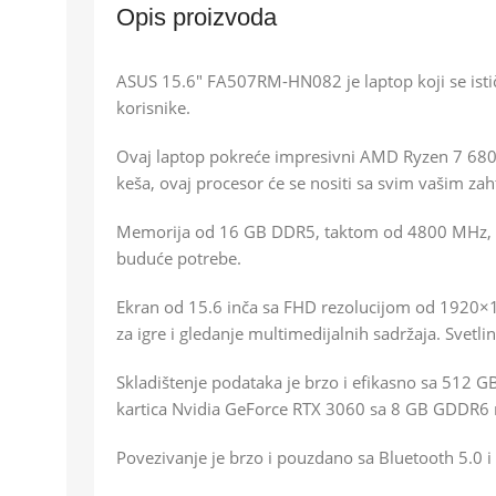
Opis proizvoda
ASUS 15.6″ FA507RM-HN082 je laptop koji se isti
korisnike.
Ovaj laptop pokreće impresivni AMD Ryzen 7 680
keša, ovaj procesor će se nositi sa svim vašim z
Memorija od 16 GB DDR5, taktom od 4800 MHz, će 
buduće potrebe.
Ekran od 15.6 inča sa FHD rezolucijom od 1920×1
za igre i gledanje multimedijalnih sadržaja. Svetli
Skladištenje podataka je brzo i efikasno sa 512 
kartica Nvidia GeForce RTX 3060 sa 8 GB GDDR6 me
Povezivanje je brzo i pouzdano sa Bluetooth 5.0 