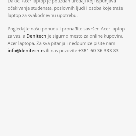
Dakle, Acer laptop je pouzdan uređaji koji ispunjava
očekivanja studenata, poslovnih ljudi i osoba koje traže
laptop za svakodnevnu upotrebu.
Pogledajte našu ponudu i pronađite savršen Acer laptop
za vas, a
Denitech
je sigurno mesto za online kupovinu
Acer laptopa. Za sva pitanja i nedoumice pišite nam
info@denitech.rs
ili nas pozovite
+381 60 36 333 83