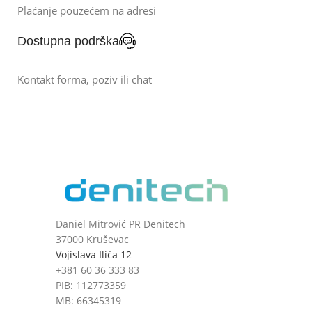
Plaćanje pouzećem na adresi
Dostupna podrška
Kontakt forma, poziv ili chat
Daniel Mitrović PR Denitech
37000 Kruševac
Vojislava Ilića 12
+381 60 36 333 83
PIB: 112773359
MB: 66345319