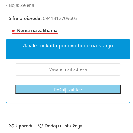
• Boja: Zelena
Šifra proizvoda:
6941812709603
Nema na zalihama
Javite mi kada ponovo bude na stanju
Pošalji zahtev
Uporedi
Dodaj u listu želja