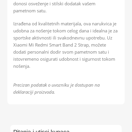
donosi osveženje i stilski dodatak vašem
pametnom satu.
Izrađena od kvalitetnih materijala, ova narukvica je
udobna za nošenje tokom celog dana i idealna je za
sportske aktivnosti ili svakodnevnu upotrebu. Uz
Xiaomi Mi Redmi Smart Band 2 Strap, možete
dodati personalni dodir svom pametnom satu i
istovremeno osigurati udobnost i sigurnost tokom
nošenja.
Precizan podatak o uvozniku je dostupan na
deklaraciji proizvoda.
Pitanja i utisci kupaca