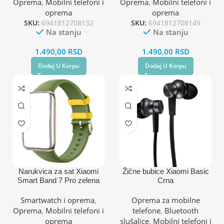
Oprema
,
Mobilni telefoni i
Oprema
,
Mobilni telefoni i
oprema
oprema
SKU:
6941812708132
SKU:
6941812708149
Na stanju
Na stanju
1.490,00
RSD
1.490,00
RSD
Dodaj U Korpu
Dodaj U Korpu
Narukvica za sat Xiaomi
Žične bubice Xiaomi Basic
Smart Band 7 Pro zelena
Crna
Smartwatch i oprema
,
Oprema za mobilne
Oprema
,
Mobilni telefoni i
telefone
,
Bluetooth
oprema
slušalice
,
Mobilni telefoni i