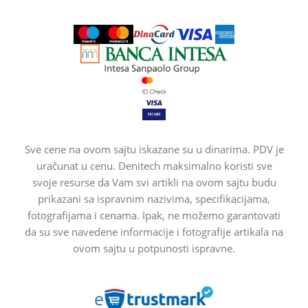
Sve cene na ovom sajtu iskazane su u dinarima. PDV je
uračunat u cenu. Denitech maksimalno koristi sve
svoje resurse da Vam svi artikli na ovom sajtu budu
prikazani sa ispravnim nazivima, specifikacijama,
fotografijama i cenama. Ipak, ne možemo garantovati
da su sve navedene informacije i fotografije artikala na
ovom sajtu u potpunosti ispravne.