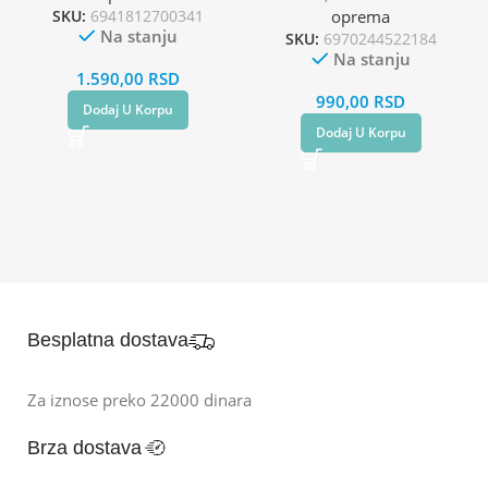
SKU:
6941812700341
oprema
Na stanju
SKU:
6970244522184
Na stanju
1.590,00
RSD
990,00
RSD
Dodaj U Korpu
Dodaj U Korpu
Besplatna dostava
Za iznose preko 22000 dinara
Brza dostava