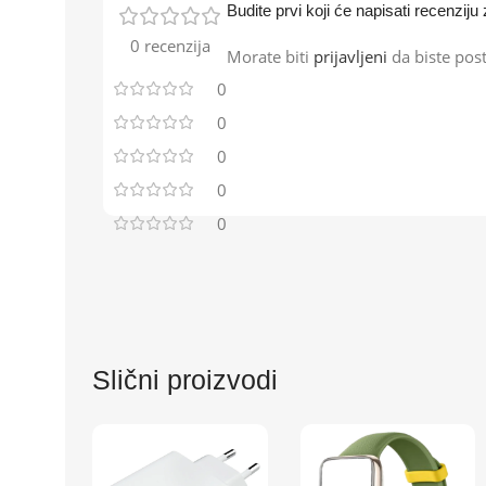
Budite prvi koji će napisati recenzi
0 recenzija
Morate biti
prijavljeni
da biste post
0
0
0
0
0
Slični proizvodi