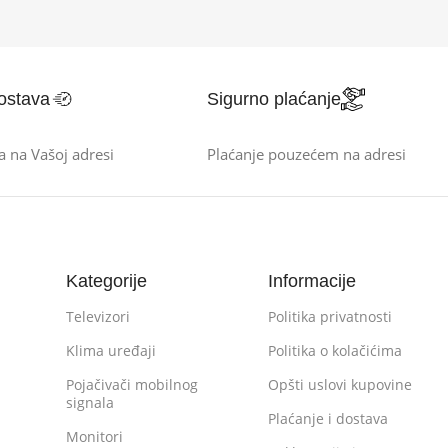
ostava
Sigurno plaćanje
a na Vašoj adresi
Plaćanje pouzećem na adresi
Kategorije
Informacije
Televizori
Politika privatnosti
Klima uređaji
Politika o kolačićima
Pojačivači mobilnog
Opšti uslovi kupovine
signala
Plaćanje i dostava
Monitori