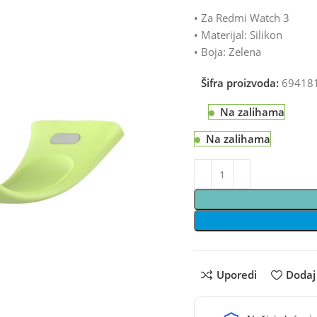
• Za Redmi Watch 3
• Materijal: Silikon
• Boja: Zelena
Šifra proizvoda:
69418
Na zalihama
Na zalihama
Uporedi
Dodaj 