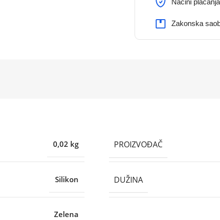
Načini plaćanja
Zakonska saob
PROIZVOĐAČ
0,02 kg
DUŽINA
Silikon
Zelena