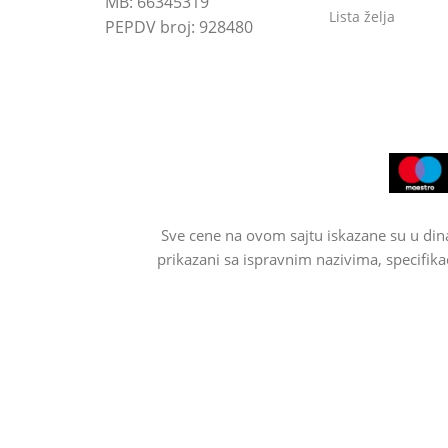
MB: 66345319
Lista želja
PEPDV broj: 928480
Sve cene na ovom sajtu iskazane su u din
prikazani sa ispravnim nazivima, specifika