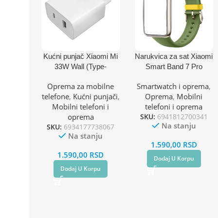
Kućni punjač Xiaomi Mi
Narukvica za sat Xiaomi
33W Wall (Type-
Smart Band 7 Pro
A+Type-C) EU
zelena
Oprema za mobilne
Smartwatch i oprema
,
telefone
,
Kućni punjači
,
Oprema
,
Mobilni
Mobilni telefoni i
telefoni i oprema
oprema
SKU:
6941812700341
Na stanju
SKU:
6934177738067
Na stanju
1.590,00
RSD
1.590,00
RSD
Dodaj U Korpu
Dodaj U Korpu