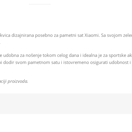
kvica dizajnirana posebno za pametni sat Xiaomi. Sa svojom zel
.
 je udobna za nošenje tokom celog dana i idealna je za sportske a
i dodir svom pametnom satu i istovremeno osigurati udobnost i
ciji proizvoda.