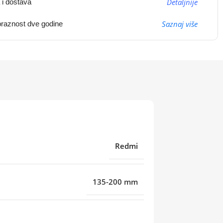
Detaljnije
 i dostava
Saznaj više
raznost dve godine
Redmi
135-200 mm