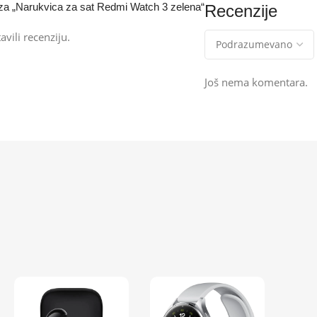
ju za „Narukvica za sat Redmi Watch 3 zelena“
Recenzije
avili recenziju.
Još nema komentara.