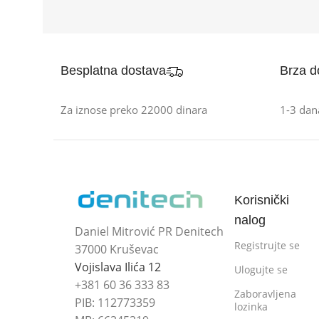
Besplatna dostava
Brza d
Za iznose preko 22000 dinara
1-3 dan
Korisnički
nalog
Daniel Mitrović PR Denitech
Registrujte se
37000 Kruševac
Vojislava Ilića 12
Ulogujte se
+381 60 36 333 83
Zaboravljena
PIB: 112773359
lozinka