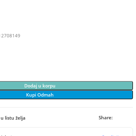
12708149
Dodaj u korpu
Kupi Odmah
Share:
u listu želja