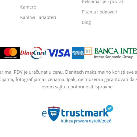
Reklamacije i povrat
Kamere
Pitanja i odgovori
Kablovi i adapteri
Blog
arima. PDV je uračunat u cenu. Denitech maksimalno koristi sve s
cijama, fotografijama i cenama. Ipak, ne možemo garantovati da su
ovom sajtu u potpunosti ispravne.