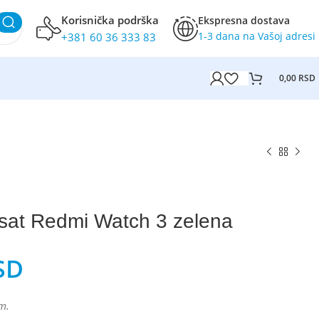
Korisnička podrška
Ekspresna dostava
1-3 dana na Vašoj adresi
+381 60 36 333 83
0,00
RSD
 sat Redmi Watch 3 zelena
SD
m.