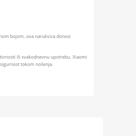
enom bojom, ova narukvica donosi
ktivnosti ili svakodnevnu upotrebu. Xiaomi
 sigurnost tokom nošenja.