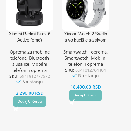
Xiaomi Redmi Buds 6
Xiaomi Watch 2 Svetlo
Active (crne)
sivo kućište sa sivom
narukvicom
Oprema za mobilne
Smartwatch i oprema
,
telefone
,
Bluetooth
Smartwatch
,
Mobilni
slušalice
,
Mobilni
telefoni i oprema
telefoni i oprema
SKU:
6941812764404
Na stanju
SKU:
6941812777572
Na stanju
18.490,00
RSD
2.290,00
RSD
Dodaj U Korpu
Dodaj U Korpu