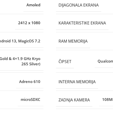
DIJAGONALA EKRANA
Amoled
KARAKTERISTIKE EKRANA
2412 x 1080
RAM MEMORIJA
ndroid 13, MagicOS 7.2
 Gold & 4×1.9 GHz Kryo
ČIPSET
Qualcom
265 Silver)
INTERNA MEMORIJA
Adreno 610
ZADNJA KAMERA
microSDXC
108MP