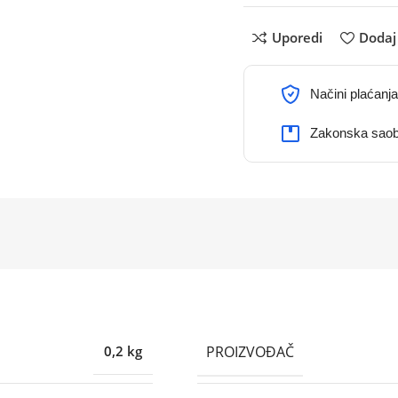
Uporedi
Dodaj 
Načini plaćanja
Zakonska saob
PROIZVOĐAČ
0,2 kg