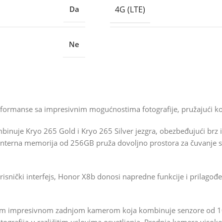
4G (LTE)
Da
Ne
formanse sa impresivnim mogućnostima fotografije, pružajući kor
inuje Kryo 265 Gold i Kryo 265 Silver jezgra, obezbeđujući brz i
interna memorija od 256GB pruža dovoljno prostora za čuvanje svi
isnički interfejs, Honor X8b donosi napredne funkcije i prilagođe
 svojom impresivnom zadnjom kamerom koja kombinuje senzore od