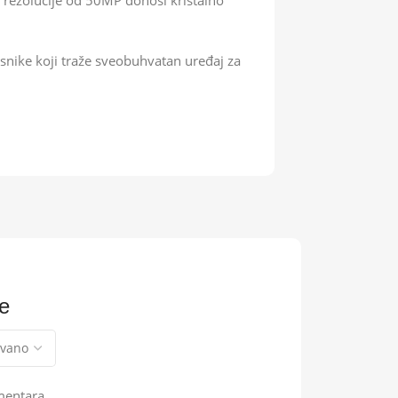
e rezolucije od 50MP donosi kristalno
snike koji traže sveobuhvatan uređaj za
e
mentara.