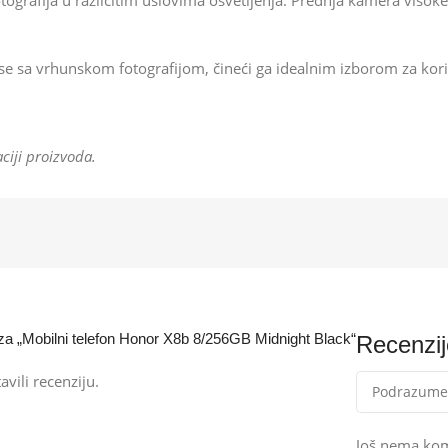
tografija u različitim uslovima osvetljenja. Prednja kamera visok
e sa vrhunskom fotografijom, čineći ga idealnim izborom za kori
ciji proizvoda.
ju za „Mobilni telefon Honor X8b 8/256GB Midnight Black“
Recenzij
avili recenziju.
Još nema ko