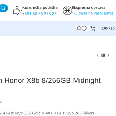
Korisnička podrška
Ekspresna dostava
1-3 dana na Vašoj adresi
+381 60 36 333 83
0,00
RSD
k
fon Honor X8b 8/256GB Midnight
m.
×2.4 GHz Kryo 265 Gold & 4×1.9 GHz Kryo 265 Silver)