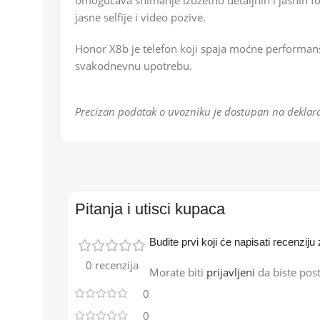
omogućava snimanje izuzetno detaljnih i jasnih fo
jasne selfije i video pozive.
Honor X8b je telefon koji spaja moćne performans
svakodnevnu upotrebu.
Precizan podatak o uvozniku je dostupan na deklara
Pitanja i utisci kupaca
Budite prvi koji će napisati recenzi
0 recenzija
Morate biti
prijavljeni
da biste post
0
0