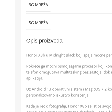
3G MREŽA
5G MREŽA
Opis proizvoda
Honor X8b u Midnight Black boji spaja moćne per
Pokreće ga moćni osmojezgarni procesor koji komb
telefon omogućava multitasking bez zastoja, dok 
aplikacija.
Uz Android 13 operativni sistem i MagicOS 7.2 kor
personalizovano iskustvo korišćenja.
Kada je reč o fotografiji, Honor X8b se ističe