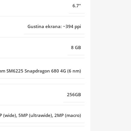
6.7"
Gustina ekrana: ~394 ppi
8 GB
m SM6225 Snapdragon 680 4G (6 nm)
256GB
 (wide), 5MP (ultrawide), 2MP (macro)