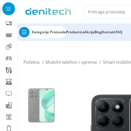
Kategorije Proizvoda
Prodavnica
Akcija
Blog
Kontakt
FAQ
Početna
Mobilni telefoni i oprema
Smart mobilni