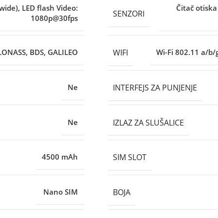
(wide), LED flash Video:
Čitač otisk
SENZORI
1080p@30fps
WIFI
LONASS, BDS, GALILEO
Wi-Fi 802.11 a/b/
INTERFEJS ZA PUNJENJE
Ne
IZLAZ ZA SLUŠALICE
Ne
SIM SLOT
4500 mAh
BOJA
Nano SIM