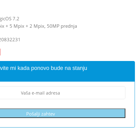
gicOS 7.2
ix + 5 Mpix + 2 Mpix, 50MP prednja
20832231
vite mi kada ponovo bude na stanju
Pošalji zahtev