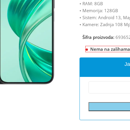
• RAM: 8GB
• Memorija: 128GB
• Sistem: Android 13, Ma
• Kamere: Zadnja 108 Mp
Šifra proizvoda:
69365
Nema na zalihama
Ja