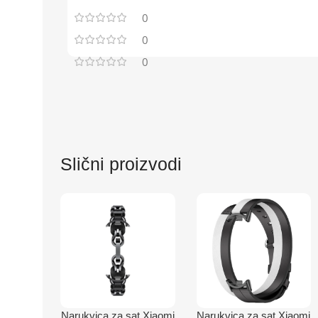
0
0
0
Slični proizvodi
Narukvica za sat Xiaomi
Narukvica za sat Xiaomi