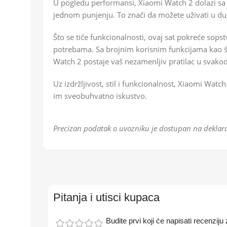
U pogledu performansi, Xiaomi Watch 2 dolazi s
jednom punjenju. To znači da možete uživati u du
Što se tiče funkcionalnosti, ovaj sat pokreće sops
potrebama. Sa brojnim korisnim funkcijama kao št
Watch 2 postaje vaš nezamenljiv pratilac u svak
Uz izdržljivost, stil i funkcionalnost, Xiaomi Watch
im sveobuhvatno iskustvo.
Precizan podatak o uvozniku je dostupan na deklara
Pitanja i utisci kupaca
Budite prvi koji će napisati recenzi