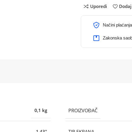
Uporedi
Dodaj 
Načini plaćanja
Zakonska saob
PROIZVOĐAČ
0,1 kg
TIP EKRANA
1,43"