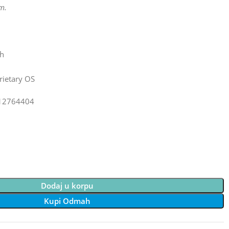
m.
5h
rietary OS
12764404
Dodaj u korpu
Kupi Odmah