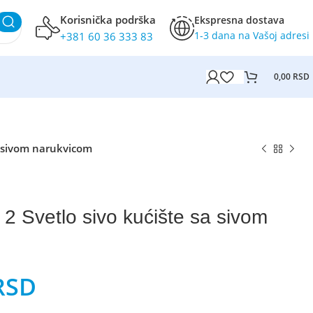
Korisnička podrška
Ekspresna dostava
1-3 dana na Vašoj adresi
+381 60 36 333 83
0,00
RSD
a sivom narukvicom
2 Svetlo sivo kućište sa sivom
RSD