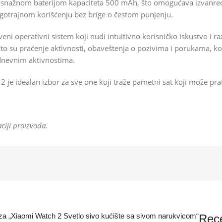
a snažnom baterijom kapaciteta 500 mAh, što omogućava izvanre
gotrajnom korišćenju bez brige o čestom punjenju.
tveni operativni sistem koji nudi intuitivno korisničko iskustvo 
o su praćenje aktivnosti, obaveštenja o pozivima i porukama, ko
odnevnim aktivnostima.
 2 je idealan izbor za sve one koji traže pametni sat koji može prati
ciji proizvoda.
ju za „Xiaomi Watch 2 Svetlo sivo kućište sa sivom narukvicom“
Rece