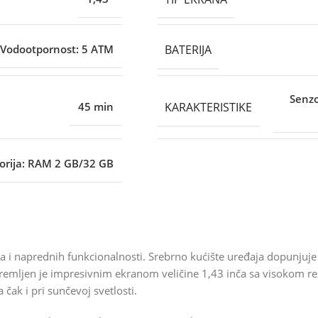
BATERIJA
Vodootpornost: 5 ATM
Senzo
KARAKTERISTIKE
45 min
rija: RAM 2 GB/32 GB
a i naprednih funkcionalnosti. Srebrno kućište uređaja dopunjuje
opremljen je impresivnim ekranom veličine 1,43 inča sa visokom r
čak i pri sunčevoj svetlosti.