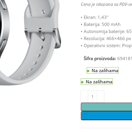
Cena je iskazana sa PDV-o
• Ekran: 1,43″
• Baterija: 500 mAh
• Autonomija baterije: 6
• Rezolucija: 466×466 px
• Operativni sistem: Prop
Šifra proizvoda:
69418
Na zalihama
Na zalihama