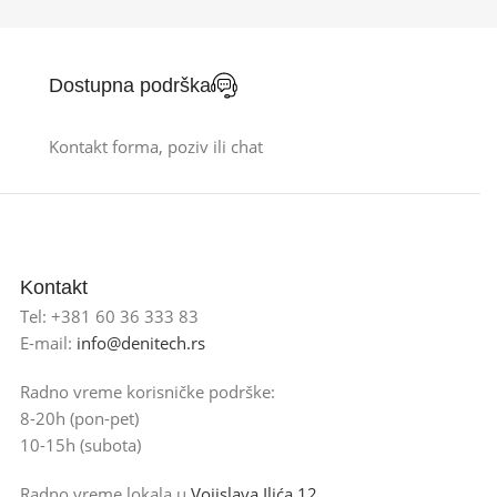
Dostupna podrška
Kontakt forma, poziv ili chat
Kontakt
Tel: +381 60 36 333 83
E-mail:
info@denitech.rs
Radno vreme korisničke podrške:
8-20h (pon-pet)
10-15h (subota)
Radno vreme lokala u
Vojislava Ilića 12,