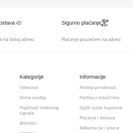
ostava
Sigurno plaćanje
a na Vašoj adresi
Plaćanje pouzećem na adresi
Kategorije
Informacije
Televizori
Politika privatnosti
Klima uređaji
Politika o kolačićima
Pojačivači mobilnog
Opšti uslovi kupovine
signala
Plaćanje i dostava
Monitori
Reklamacije i povrat