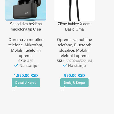
Set od dva bežična
Žične bubice Xiaomi
mikrofona tip C sa
Basic Crna
kutijom i prijemnikom
Oprema za mobilne
Oprema za mobilne
telefone
,
Mikrofoni
,
telefone
,
Bluetooth
Mobilni telefoni i
slušalice
,
Mobilni
oprema
telefoni i oprema
SKU:
430
SKU:
6970244522184
Na stanju
Na stanju
1.890,00
RSD
990,00
RSD
Dodaj U Korpu
Dodaj U Korpu