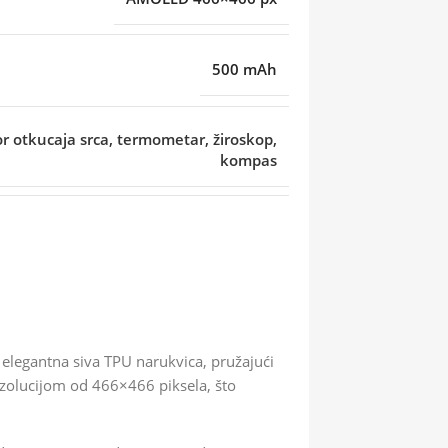
500 mAh
r otkucaja srca, termometar, žiroskop,
kompas
 elegantna siva TPU narukvica, pružajući
ezolucijom od 466×466 piksela, što