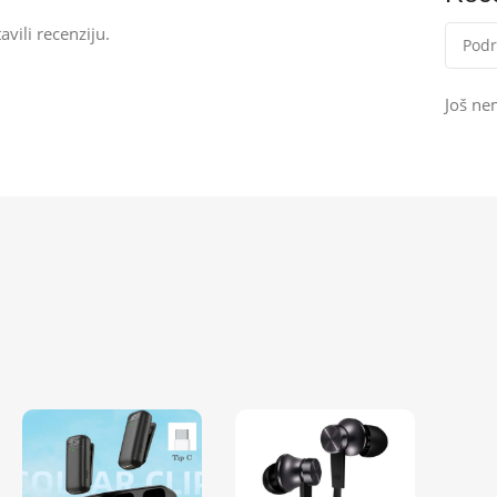
avili recenziju.
Još ne