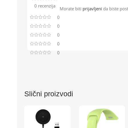
0 recenzija
Morate biti
prijavljeni
da biste post
0
0
0
0
0
Slični proizvodi