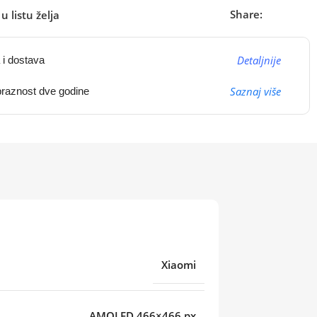
Share:
u listu želja
Detaljnije
 i dostava
Saznaj više
raznost dve godine
Xiaomi
AMOLED 466×466 px