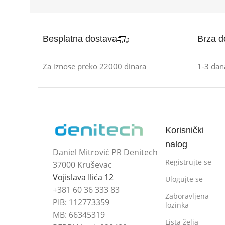
Besplatna dostava
Brza d
Za iznose preko 22000 dinara
1-3 dan
Korisnički
nalog
Daniel Mitrović PR Denitech
Registrujte se
37000 Kruševac
Vojislava Ilića 12
Ulogujte se
+381 60 36 333 83
Zaboravljena
PIB: 112773359
lozinka
MB: 66345319
Lista želja