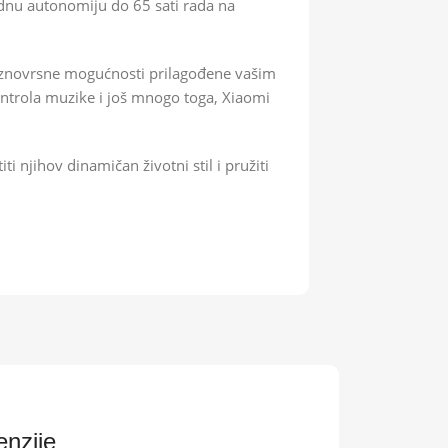
dnu autonomiju do 65 sati rada na
i raznovrsne mogućnosti prilagođene vašim
ntrola muzike i još mnogo toga, Xiaomi
ti njihov dinamičan životni stil i pružiti
nzije