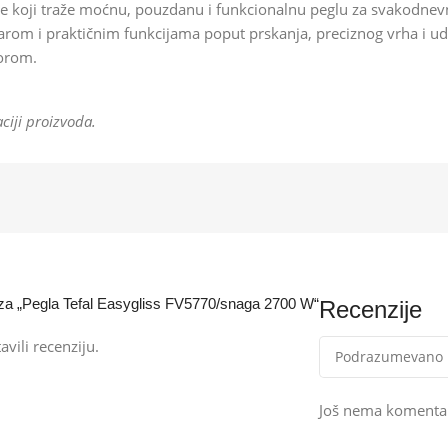
 sve koji traže moćnu, pouzdanu i funkcionalnu peglu za svakodn
om i praktičnim funkcijama poput prskanja, preciznog vrha i u
porom.
ciji proizvoda.
ju za „Pegla Tefal Easygliss FV5770/snaga 2700 W“
Recenzije
avili recenziju.
Još nema komenta