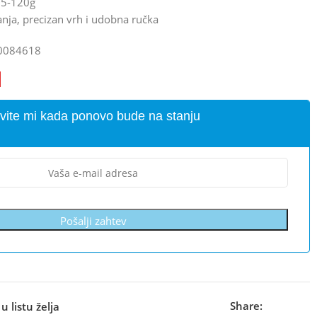
35-120g
anja, precizan vrh i udobna ručka
0084618
vite mi kada ponovo bude na stanju
Pošalji zahtev
Share:
u listu želja