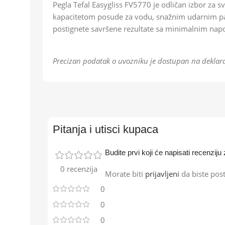
Pegla Tefal Easygliss FV5770 je odličan izbor za
kapacitetom posude za vodu, snažnim udarnim par
postignete savršene rezultate sa minimalnim na
Precizan podatak o uvozniku je dostupan na deklara
Pitanja i utisci kupaca
Budite prvi koji će napisati recenzi
0 recenzija
Morate biti
prijavljeni
da biste post
0
0
0