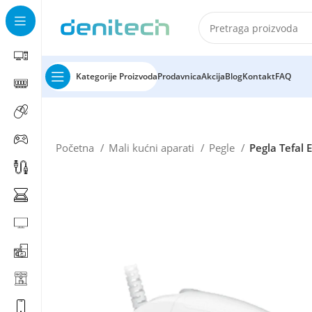
Kategorije Proizvoda
Prodavnica
Akcija
Blog
Kontakt
FAQ
Početna
Mali kućni aparati
Pegle
Pegla Tefal