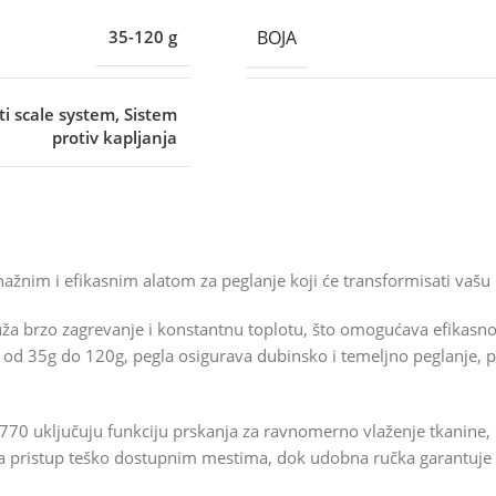
BOJA
35-120 g
i scale system, Sistem
protiv kapljanja
ažnim i efikasnim alatom za peglanje koji će transformisati vašu 
 brzo zagrevanje i konstantnu toplotu, što omogućava efikasno p
a od 35g do 120g, pegla osigurava dubinsko i temeljno peglanje, 
770 uključuju funkciju prskanja za ravnomerno vlaženje tkanine, o
a pristup teško dostupnim mestima, dok udobna ručka garantuje la