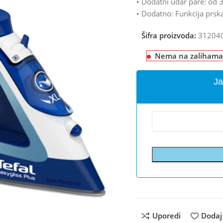
• Dodatni udar pare: od 
• Dodatno: Funkcija prsk
Šifra proizvoda:
31204
Nema na zalihama
Ja
Uporedi
Dodaj 