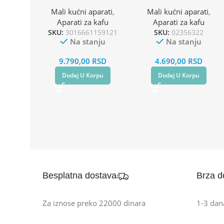
KP1A3B10
Mali kućni aparati
,
Mali kućni aparati
,
Aparati za kafu
Aparati za kafu
SKU:
3016661159121
SKU:
02356322
Na stanju
Na stanju
9.790,00
RSD
4.690,00
RSD
Dodaj U Korpu
Dodaj U Korpu
Besplatna dostava
Brza d
Za iznose preko 22000 dinara
1-3 dan