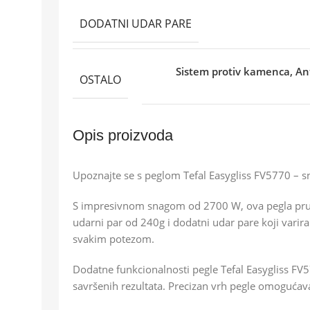
DODATNI UDAR PARE
Sistem protiv kamenca, Ant
OSTALO
Opis proizvoda
Upoznajte se s peglom Tefal Easygliss FV5770 – sn
S impresivnom snagom od 2700 W, ova pegla pruža
udarni par od 240g i dodatni udar pare koji varir
svakim potezom.
Dodatne funkcionalnosti pegle Tefal Easygliss FV5
savršenih rezultata. Precizan vrh pegle omogućav