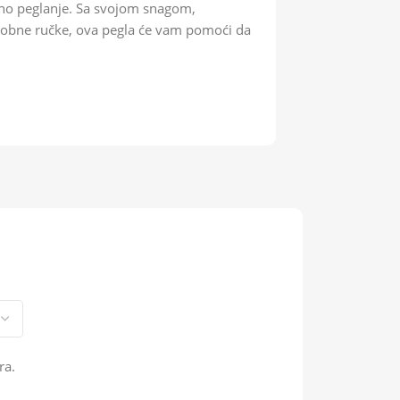
evno peglanje. Sa svojom snagom,
dobne ručke, ova pegla će vam pomoći da
ra.