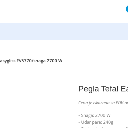
 Easygliss FV5770/snaga 2700 W
Pegla Tefal 
Cena je iskazana sa PDV-o
• Snaga: 2700 W
• Udar pare: 240g