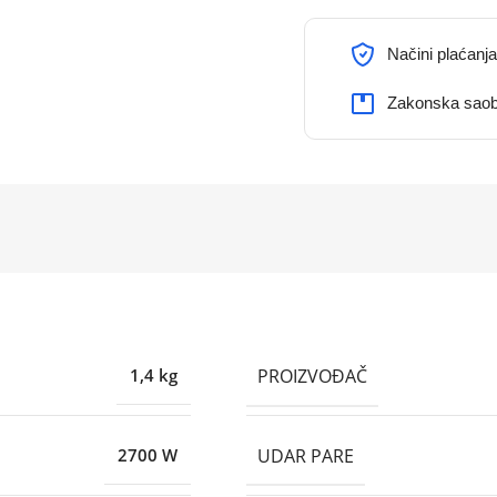
Načini plaćanja
Zakonska saob
PROIZVOĐAČ
1,4 kg
UDAR PARE
2700 W