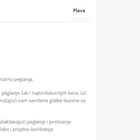
Plava
rutinu peglanja.
eglanje čak i najtvrdokornijih bora. Uz
pružajući vam savršeno glatke tkanine sa
lakšavajući peglanje i postizanje
ko i prijatno korišćenje.