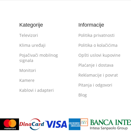
Kategorije
Informacije
Televizori
Politika privatnosti
Klima uređaji
Politika o kolačićima
Pojačivači mobilnog
Opšti uslovi kupovine
signala
Plaćanje i dostava
Monitori
Reklamacije i povrat
Kamere
Pitanja i odgovori
Kablovi i adapteri
Blog