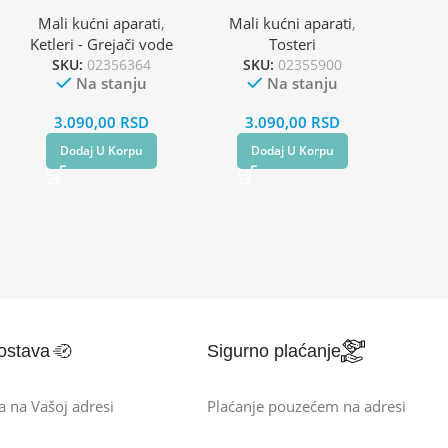
Mali kućni aparati
,
Mali kućni aparati
,
Ketleri - Grejači vode
Tosteri
SKU:
02356364
SKU:
02355900
Na stanju
Na stanju
3.090,00
RSD
3.090,00
RSD
Dodaj U Korpu
Dodaj U Korpu
ostava
Sigurno plaćanje
a na Vašoj adresi
Plaćanje pouzećem na adresi