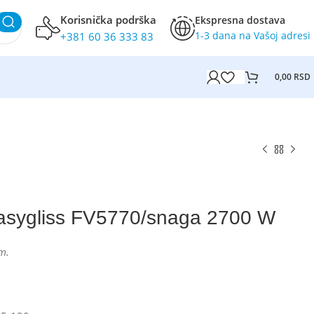
Korisnička podrška
Ekspresna dostava
1-3 dana na Vašoj adresi
+381 60 36 333 83
0,00
RSD
Easygliss FV5770/snaga 2700 W
m.