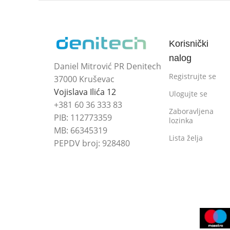
Korisnički
nalog
Daniel Mitrović PR Denitech
Registrujte se
37000 Kruševac
Vojislava Ilića 12
Ulogujte se
+381 60 36 333 83
Zaboravljena
PIB: 112773359
lozinka
MB: 66345319
Lista želja
PEPDV broj: 928480