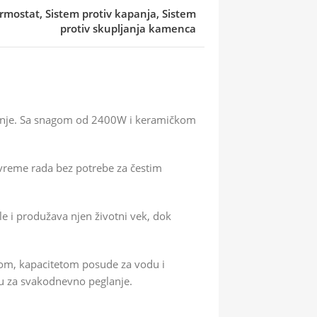
rmostat, Sistem protiv kapanja, Sistem
protiv skupljanja kamenca
lanje. Sa snagom od 2400W i keramičkom
 vreme rada bez potrebe za čestim
 i produžava njen životni vek, dok
gom, kapacitetom posude za vodu i
lu za svakodnevno peglanje.