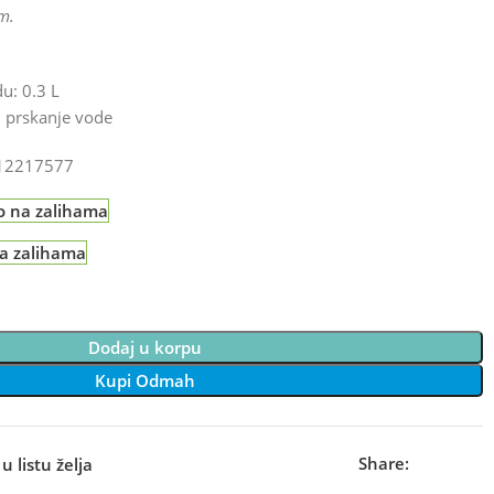
m.
u: 0.3 L
, prskanje vode
12217577
o na zalihama
na zalihama
Dodaj u korpu
Kupi Odmah
Share:
u listu želja