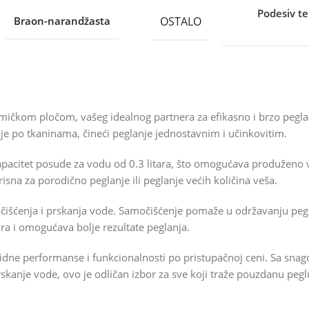
Podesiv te
OSTALO
Braon-narandžasta
mičkom pločom, vašeg idealnog partnera za efikasno i brzo peg
 po tkaninama, čineći peglanje jednostavnim i učinkovitim.
kapacitet posude za vodu od 0.3 litara, što omogućava produženo
na za porodično peglanje ili peglanje većih količina veša.
išćenja i prskanja vode. Samočišćenje pomaže u održavanju pegle
ra i omogućava bolje rezultate peglanja.
dne performanse i funkcionalnosti po pristupačnoj ceni. Sa sna
skanje vode, ovo je odličan izbor za sve koji traže pouzdanu peg