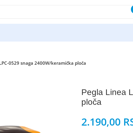
 LPC-0529 snaga 2400W/keramička ploča
Pegla Linea 
ploča
2.190,00
R