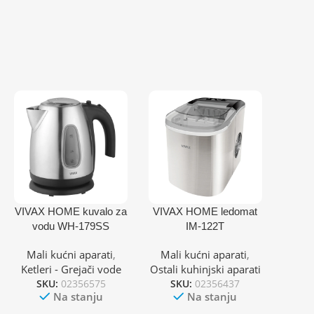
VIVAX HOME kuvalo za
VIVAX HOME ledomat
vodu WH-179SS
IM-122T
Mali kućni aparati
,
Mali kućni aparati
,
Ketleri - Grejači vode
Ostali kuhinjski aparati
SKU:
02356575
SKU:
02356437
Na stanju
Na stanju