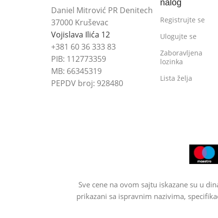
nalog
Daniel Mitrović PR Denitech
Registrujte se
37000 Kruševac
Vojislava Ilića 12
Ulogujte se
+381 60 36 333 83
Zaboravljena
PIB: 112773359
lozinka
MB: 66345319
Lista želja
PEPDV broj: 928480
Sve cene na ovom sajtu iskazane su u din
prikazani sa ispravnim nazivima, specifika