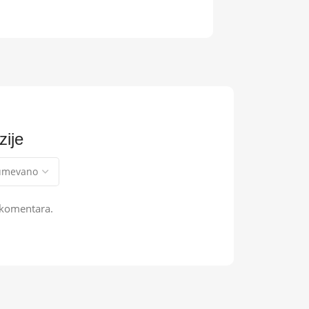
ije
 komentara.