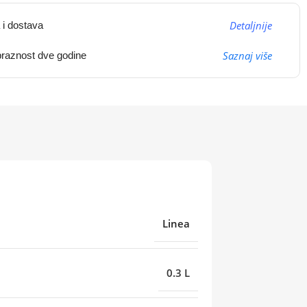
Detaljnije
 i dostava
Saznaj više
raznost dve godine
Linea
0.3 L