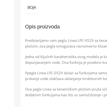
BOJA
Opis proizvoda
Predstavljamo vam peglu Linea LPC-0529 sa kera
pločom, ova pegla omogućava ravnomerno klizanje
Jedna od ključnih karakteristika ovog modela je 
dopunjavanjem vode. Ova funkcija je posebno koris
Ppegla Linea LPC-0529 dolazi sa funkcijama samoč
prskanje vode olakšava uklanjanje tvrdokornih bo
Ova pegla Linea sa keramičkom pločom pruža soli
dodatnim funkcijama kao što su samočišćenje i pr