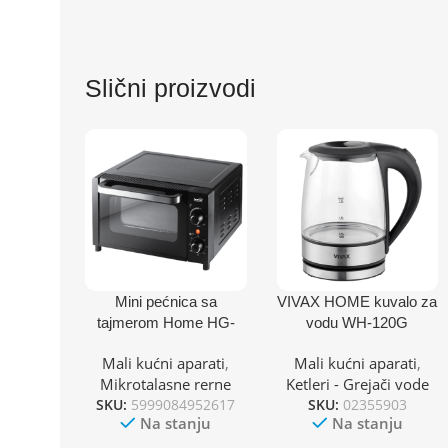
Slični proizvodi
Mini pećnica sa
VIVAX HOME kuvalo za
tajmerom Home HG-
vodu WH-120G
MS10 1050W
Mali kućni aparati
,
Mali kućni aparati
,
Mikrotalasne rerne
Ketleri - Grejači vode
SKU:
5999084952617
SKU:
02355903
Na stanju
Na stanju