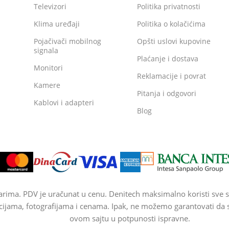
Televizori
Politika privatnosti
Klima uređaji
Politika o kolačićima
Pojačivači mobilnog
Opšti uslovi kupovine
signala
Plaćanje i dostava
Monitori
Reklamacije i povrat
Kamere
Pitanja i odgovori
Kablovi i adapteri
Blog
arima. PDV je uračunat u cenu. Denitech maksimalno koristi sve s
cijama, fotografijama i cenama. Ipak, ne možemo garantovati da su
ovom sajtu u potpunosti ispravne.