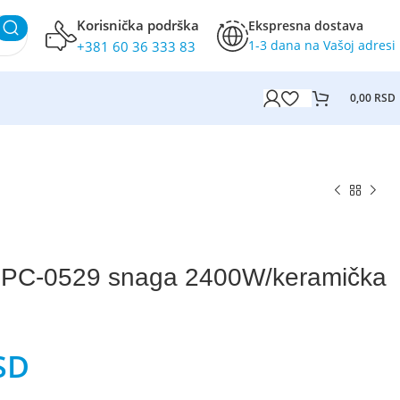
Korisnička podrška
Ekspresna dostava
1-3 dana na Vašoj adresi
+381 60 36 333 83
0,00
RSD
LPC-0529 snaga 2400W/keramička
SD