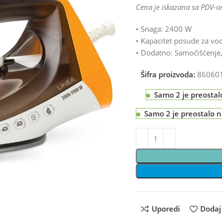
Cena je iskazana sa PDV-o
• Snaga: 2400 W
• Kapacitet posude za vod
• Dodatno: Samočišćenje
Šifra proizvoda:
86060
Samo 2 je preostal
Samo 2 je preostalo 
Uporedi
Dodaj 