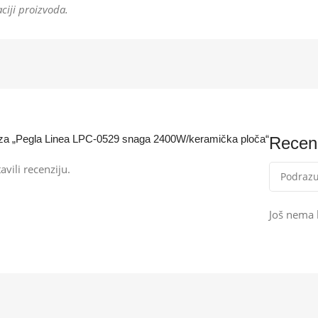
ciji proizvoda.
iju za „Pegla Linea LPC-0529 snaga 2400W/keramička ploča“
Recenz
avili recenziju.
Još nema