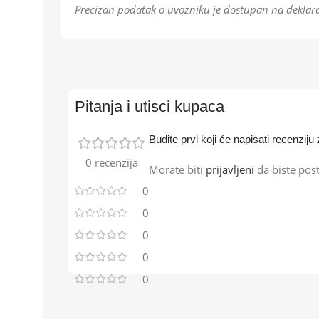
Precizan podatak o uvozniku je dostupan na deklara
Pitanja i utisci kupaca
Budite prvi koji će napisati recenz
0 recenzija
Morate biti
prijavljeni
da biste post
0
0
0
0
0