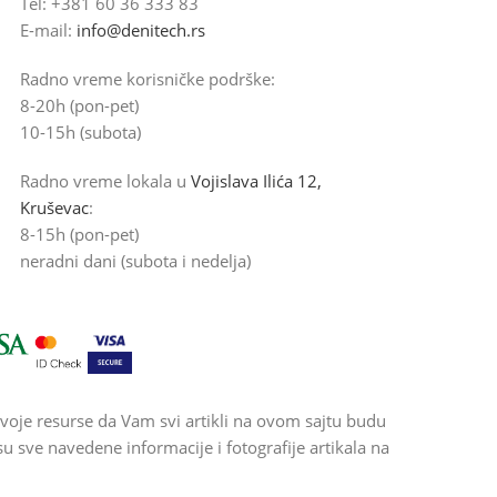
Tel: +381 60 36 333 83
E-mail:
info@denitech.rs
Radno vreme korisničke podrške:
8-20h (pon-pet)
10-15h (subota)
Radno vreme lokala u
Vojislava Ilića 12,
Kruševac
:
8-15h (pon-pet)
neradni dani (subota i nedelja)
voje resurse da Vam svi artikli na ovom sajtu budu
 sve navedene informacije i fotografije artikala na