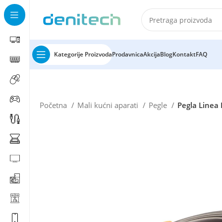
Kategorije Proizvoda
Prodavnica
Akcija
Blog
Kontakt
FAQ
Početna
Mali kućni aparati
Pegle
Pegla Linea