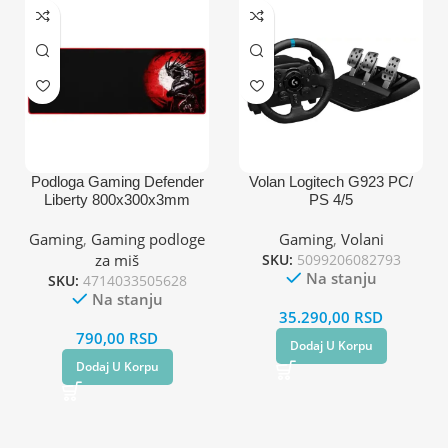
Podloga Gaming Defender
Volan Logitech G923 PC/
Liberty 800x300x3mm
PS 4/5
Gaming
,
Gaming podloge
Gaming
,
Volani
za miš
SKU:
5099206082793
Na stanju
SKU:
4714033505628
Na stanju
35.290,00
RSD
790,00
RSD
Dodaj U Korpu
Dodaj U Korpu