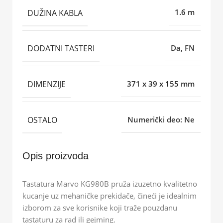
DUŽINA KABLA
1.6 m
DODATNI TASTERI
Da, FN
DIMENZIJE
371 x 39 x 155 mm
OSTALO
Numerički deo: Ne
Opis proizvoda
Tastatura Marvo KG980B pruža izuzetno kvalitetno
kucanje uz mehaničke prekidače, čineći je idealnim
izborom za sve korisnike koji traže pouzdanu
tastaturu za rad ili gejming.