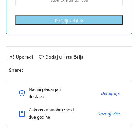
Pošalji zahtev
Uporedi
Dodaj u listu želja
Share:
Načini plaćanja i
Detaljnije
dostava
Zakonska saobraznost
Saznaj više
dve godine