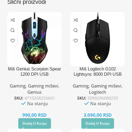
Slični proizvodi
Miš Genius Scorpion Spear
Miš Logitech G102
1200 DPI USB
Lightsync 8000 DPI USB
crni
Gaming
,
Gaming miševi
,
Gaming
,
Gaming miševi
,
Genius
Logitech
SKU:
4710268256601
SKU:
5099206089235
Na stanju
Na stanju
990,00
RSD
3.090,00
RSD
Dodaj U Korpu
Dodaj U Korpu