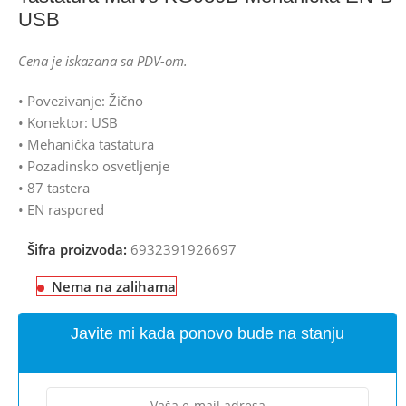
USB
Cena je iskazana sa PDV-om.
• Povezivanje: Žično
• Konektor: USB
• Mehanička tastatura
• Pozadinsko osvetljenje
• 87 tastera
• EN raspored
Šifra proizvoda:
6932391926697
Nema na zalihama
Javite mi kada ponovo bude na stanju