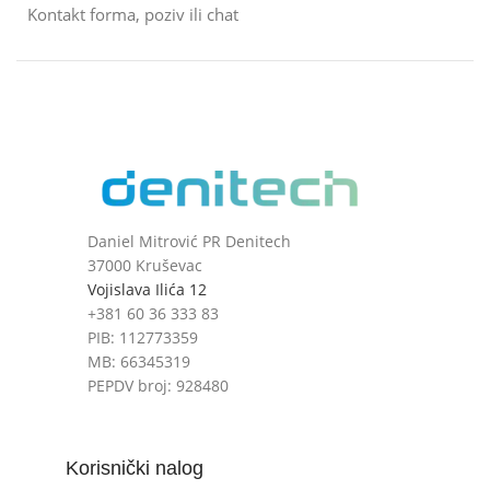
Kontakt forma, poziv ili chat
Daniel Mitrović PR Denitech
37000 Kruševac
Vojislava Ilića 12
+381 60 36 333 83
PIB: 112773359
MB: 66345319
PEPDV broj: 928480
Korisnički nalog