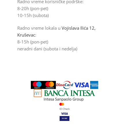
Radno vreme korisničke podrške:
8-20h (pon-pet)
10-15h (subota)
Radno vreme lokala u
Vojislava Ilića 12,
Kruševac
:
8-15h (pon-pet)
neradni dani (subota i nedelja)