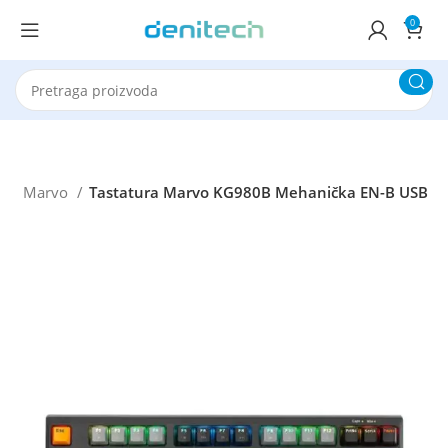
0
e
Marvo
Tastatura Marvo KG980B Mehanička EN-B USB