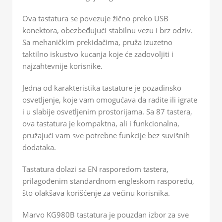
Ova tastatura se povezuje žično preko USB
konektora, obezbeđujući stabilnu vezu i brz odziv.
Sa mehaničkim prekidačima, pruža izuzetno
taktilno iskustvo kucanja koje će zadovoljiti i
najzahtevnije korisnike.
Jedna od karakteristika tastature je pozadinsko
osvetljenje, koje vam omogućava da radite ili igrate
i u slabije osvetljenim prostorijama. Sa 87 tastera,
ova tastatura je kompaktna, ali i funkcionalna,
pružajući vam sve potrebne funkcije bez suvišnih
dodataka.
Tastatura dolazi sa EN rasporedom tastera,
prilagođenim standardnom engleskom rasporedu,
što olakšava korišćenje za većinu korisnika.
Marvo KG980B tastatura je pouzdan izbor za sve