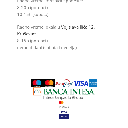
Radno vreme korisničke podrške:
8-20h (pon-pet)
10-15h (subota)
Radno vreme lokala u
Vojislava Ilića 12,
Kruševac
:
8-15h (pon-pet)
neradni dani (subota i nedelja)