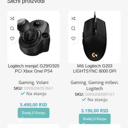
Slični proizvodi
Logitech menjač G29/G920
Miš Logitech G203
PC/ Xbox One/ PS4
LIGHTSYNC 8000 DPI
USB
Gaming
,
Volani
Gaming
,
Gaming miševi
,
SKU:
5099206057661
Logitech
Na stanju
SKU:
5099206089167
Na stanju
5.490,00
RSD
3.190,00
RSD
Dodaj U Korpu
Dodaj U Korpu