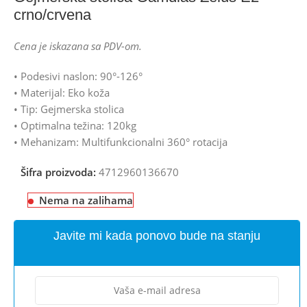
crno/crvena
Cena je iskazana sa PDV-om.
• Podesivi naslon: 90°-126°
• Materijal: Eko koža
• Tip: Gejmerska stolica
• Optimalna težina: 120kg
• Mehanizam: Multifunkcionalni 360° rotacija
Šifra proizvoda:
4712960136670
Nema na zalihama
Javite mi kada ponovo bude na stanju