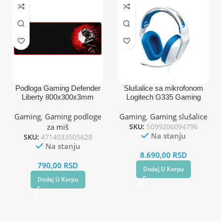
Podloga Gaming Defender
Slušalice sa mikrofonom
Liberty 800x300x3mm
Logitech G335 Gaming
Headset Bela
Gaming
,
Gaming podloge
Gaming
,
Gaming slušalice
za miš
SKU:
5099206094796
Na stanju
SKU:
4714033505628
Na stanju
8.690,00
RSD
790,00
RSD
Dodaj U Korpu
Dodaj U Korpu