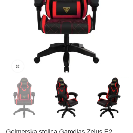
Click to enlarge
Gejmerska stolica Gamdias Zelus E2