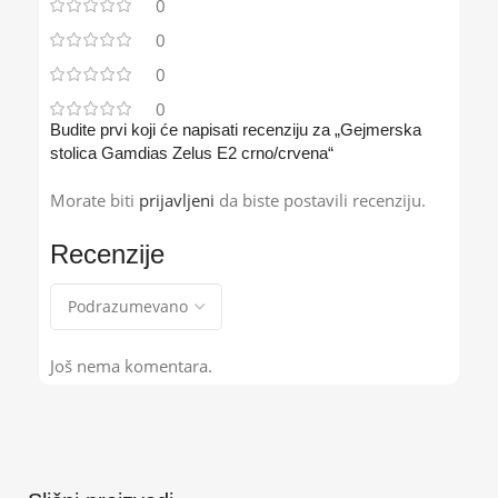
0
0
0
0
Budite prvi koji će napisati recenziju za „Gejmerska
stolica Gamdias Zelus E2 crno/crvena“
Morate biti
prijavljeni
da biste postavili recenziju.
Recenzije
Još nema komentara.