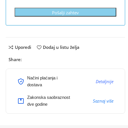
Pošalji zahtev
Uporedi
Dodaj u listu želja
Share:
Načini plaćanja i
Detaljnije
dostava
Zakonska saobraznost
Saznaj više
dve godine