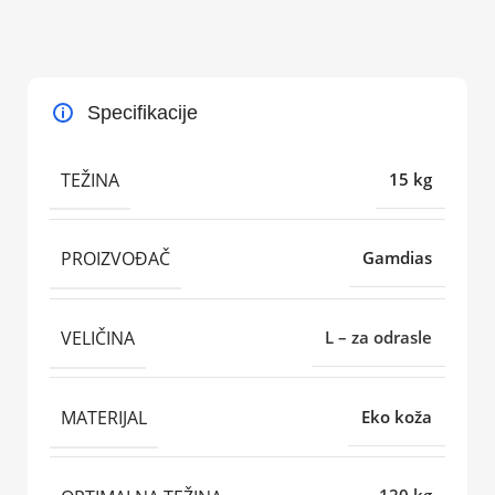
Specifikacije
TEŽINA
15 kg
PROIZVOĐAČ
Gamdias
VELIČINA
L – za odrasle
MATERIJAL
Eko koža