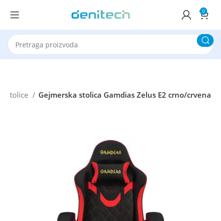
0
g stolice
Gejmerska stolica Gamdias Zelus E2 crno/crvena