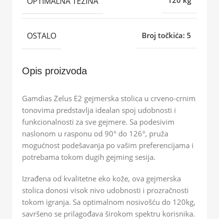
OPTIMALNA TEŽINA
120 kg
OSTALO
Broj točkića: 5
Opis proizvoda
Gamdias Zelus E2 gejmerska stolica u crveno-crnim
tonovima predstavlja idealan spoj udobnosti i
funkcionalnosti za sve gejmere. Sa podesivim
naslonom u rasponu od 90° do 126°, pruža
mogućnost podešavanja po vašim preferencijama i
potrebama tokom dugih gejming sesija.
Izrađena od kvalitetne eko kože, ova gejmerska
stolica donosi visok nivo udobnosti i prozračnosti
tokom igranja. Sa optimalnom nosivošću do 120kg,
savršeno se prilagođava širokom spektru korisnika.