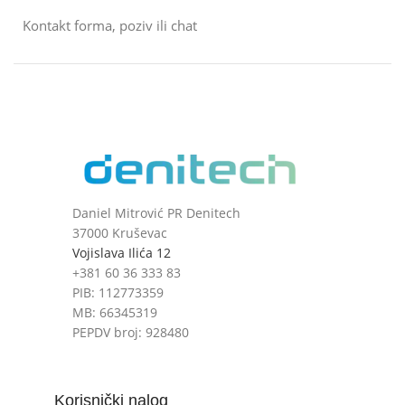
Kontakt forma, poziv ili chat
Daniel Mitrović PR Denitech
37000 Kruševac
Vojislava Ilića 12
+381 60 36 333 83
PIB: 112773359
MB: 66345319
PEPDV broj: 928480
Korisnički nalog