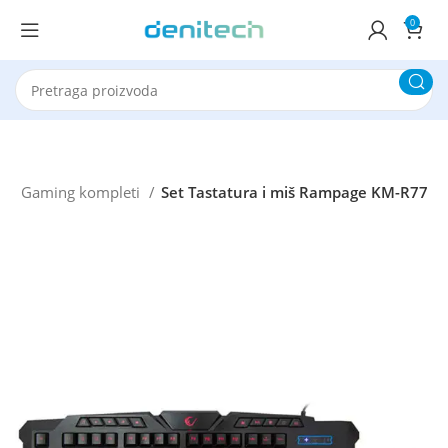
0
g
Gaming kompleti
Set Tastatura i miš Rampage KM-R77