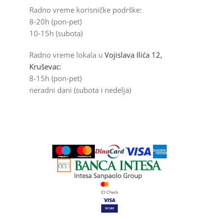
Radno vreme korisničke podrške:
8-20h (pon-pet)
10-15h (subota)
Radno vreme lokala u
Vojislava Ilića 12,
Kruševac
:
8-15h (pon-pet)
neradni dani (subota i nedelja)