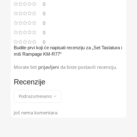
0
0
0
0
0
Budite prvi koji će napisati recenziju za „Set Tastatura i
miš Rampage KM-R77“
Morate biti
prijavljeni
da biste postavili recenziju.
Recenzije
Još nema komentara.