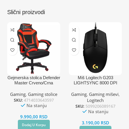
Slični proizvodi
Gejmerska stolica Defender
Miš Logitech G203
Master Crveno/Crna
LIGHTSYNC 8000 DPI
USB
Gaming
,
Gaming stolice
Gaming
,
Gaming miševi
,
SKU:
4714033643597
Logitech
Na stanju
SKU:
5099206089167
Na stanju
9.990,00
RSD
3.190,00
RSD
Dodaj U Korpu