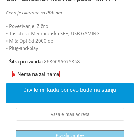
Cena je iskazana sa PDV-om.
• Povezivanje: Žično
• Tastatura: Membranska SRB, USB GAMING
• Miš: Optički 2000 dpi
• Plug-and-play
Šifra proizvoda:
8680096075858
Nema na zalihama
Javite mi kada ponovo bude na stanju
Pošalji zahtev