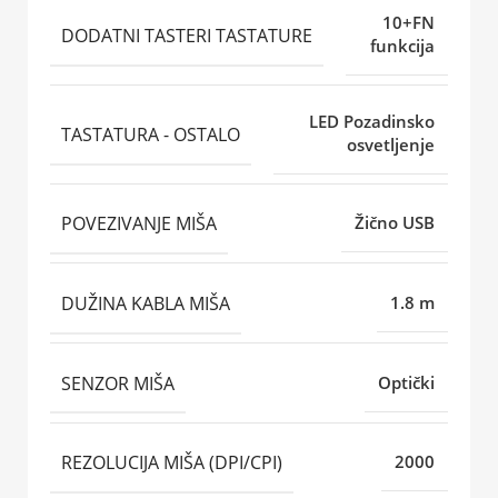
10+FN
DODATNI TASTERI TASTATURE
funkcija
LED Pozadinsko
TASTATURA - OSTALO
osvetljenje
POVEZIVANJE MIŠA
Žično USB
DUŽINA KABLA MIŠA
1.8 m
SENZOR MIŠA
Optički
REZOLUCIJA MIŠA (DPI/CPI)
2000