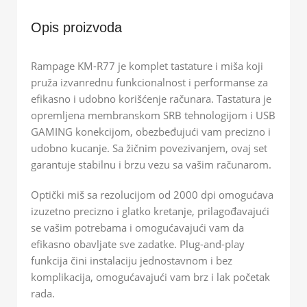
Opis proizvoda
Rampage KM-R77 je komplet tastature i miša koji
pruža izvanrednu funkcionalnost i performanse za
efikasno i udobno korišćenje računara. Tastatura je
opremljena membranskom SRB tehnologijom i USB
GAMING konekcijom, obezbeđujući vam precizno i
udobno kucanje. Sa žičnim povezivanjem, ovaj set
garantuje stabilnu i brzu vezu sa vašim računarom.
Optički miš sa rezolucijom od 2000 dpi omogućava
izuzetno precizno i glatko kretanje, prilagođavajući
se vašim potrebama i omogućavajući vam da
efikasno obavljate sve zadatke. Plug-and-play
funkcija čini instalaciju jednostavnom i bez
komplikacija, omogućavajući vam brz i lak početak
rada.