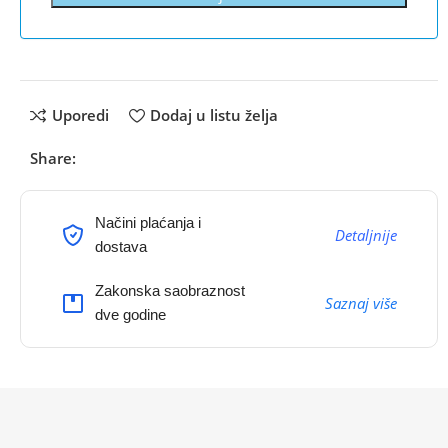
Uporedi
Dodaj u listu želja
Share:
Načini plaćanja i
Detaljnije
dostava
Zakonska saobraznost
Saznaj više
dve godine