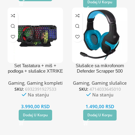
Dodaj U Korpu
Set Tastatura + miš +
Slušalice sa mikrofonom
podloga + slušalice XTRIKE
Defender Scrapper 500
CMX415 USB 4u1
crno plave
Gaming
,
Gaming kompleti
Gaming
,
Gaming slušalice
SKU:
6932391927533
SKU:
4714033645010
Na stanju
Na stanju
3.990,00
RSD
1.490,00
RSD
Dodaj U Korpu
Dodaj U Korpu