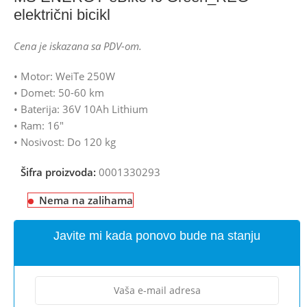
električni bicikl
Cena je iskazana sa PDV-om.
• Motor: WeiTe 250W
• Domet: 50-60 km
• Baterija: 36V 10Ah Lithium
• Ram: 16″
• Nosivost: Do 120 kg
Šifra proizvoda:
0001330293
Nema na zalihama
Javite mi kada ponovo bude na stanju