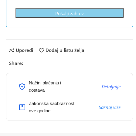
Pošalji zahtev
Uporedi
Dodaj u listu želja
Share:
Načini plaćanja i
Detaljnije
dostava
Zakonska saobraznost
Saznaj više
dve godine