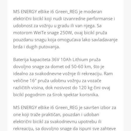
MS ENERGY eBike i6 Green_REG je moderan
električni bicikl koji nudi izvanredne performanse i
udobnost za vožnju u gradu ili van njega. Sa
motorom WeiTe snage 250W, ovaj bicikl pruža
pouzdanu snagu koja omogućava lako savladavanje
brda i dugih putovanja.
Baterija kapaciteta 36V 10Ah Lithium pruža
dovoljno snage za domet od 50-60 km, što je
idealno za svakodnevne vožnje ili rekreaciju. Ram
veličine 16″ pruža udobnu vožnju za vozače
različitih visina, dok nosivost do 120 kg čini ovaj
bicikl pogodnim za širok spektar korisnika.
MS ENERGY eBike i6 Green_REG je savršen izbor za
one koji traže praktičan, pouzdan i udoban
električni bicikl za svakodnevnu upotrebu ili
rekreaciju, sa dovoljno snage da ispuni sve zahteve