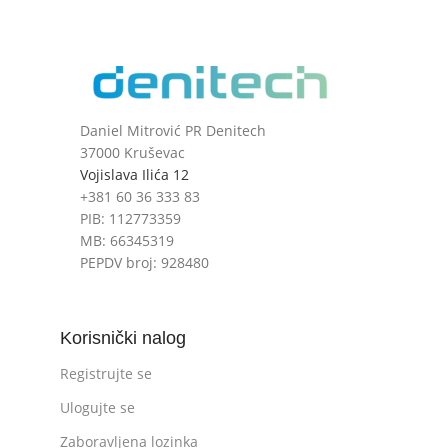
Daniel Mitrović PR Denitech
37000 Kruševac
Vojislava Ilića 12
+381 60 36 333 83
PIB: 112773359
MB: 66345319
PEPDV broj: 928480
Korisnički nalog
Registrujte se
Ulogujte se
Zaboravljena lozinka