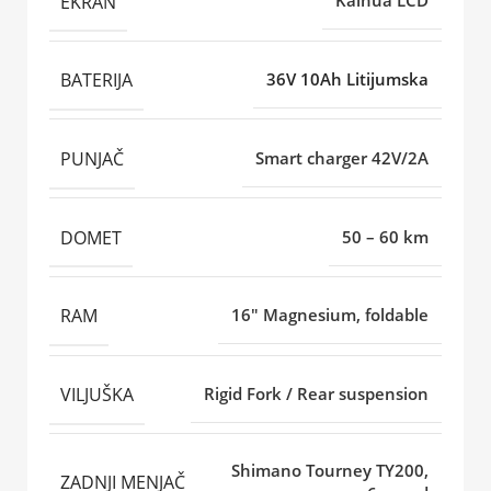
EKRAN
Kaihua LCD
BATERIJA
36V 10Ah Litijumska
PUNJAČ
Smart charger 42V/2A
DOMET
50 – 60 km
RAM
16" Magnesium, foldable
VILJUŠKA
Rigid Fork / Rear suspension
Shimano Tourney TY200,
ZADNJI MENJAČ