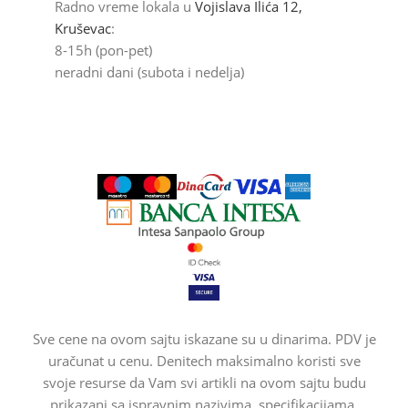
Radno vreme lokala u
Vojislava Ilića 12,
Kruševac
:
8-15h (pon-pet)
neradni dani (subota i nedelja)
Sve cene na ovom sajtu iskazane su u dinarima. PDV je
uračunat u cenu. Denitech maksimalno koristi sve
svoje resurse da Vam svi artikli na ovom sajtu budu
prikazani sa ispravnim nazivima, specifikacijama,