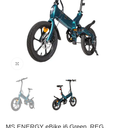
Click to enlarge
MS ENERGY eBike i6 Green_REG