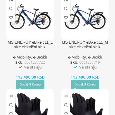
MS ENERGY eBike c11_L
MS ENERGY eBike c11_M
size električni bicikl
size električni bicikl
e-Mobility
,
e-Bicikli
e-Mobility
,
e-Bicikli
SKU:
0001237722
SKU:
0001237719
Na stanju
Na stanju
113.490,00
RSD
113.490,00
RSD
Dodaj U Korpu
Dodaj U Korpu