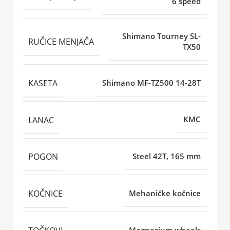
6 speed
Shimano Tourney SL-
RUČICE MENJAČA
TX50
KASETA
Shimano MF-TZ500 14-28T
LANAC
KMC
POGON
Steel 42T, 165 mm
KOČNICE
Mehaničke kočnice
Magnesium wheels