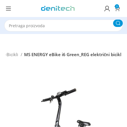
0
e-Bicikli
MS ENERGY eBike i6 Green_REG električni bicikl