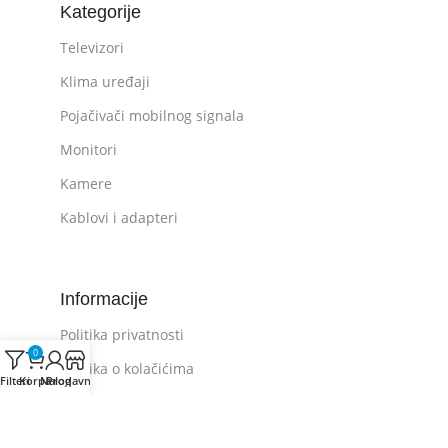
Kategorije
Televizori
Klima uređaji
Pojačivači mobilnog signala
Monitori
Kamere
Kablovi i adapteri
Informacije
Politika privatnosti
0
Politika o kolačićima
Filteri
Korpa
Nalog
Prodavnica
Opšti uslovi kupovine
Plaćanje i dostava